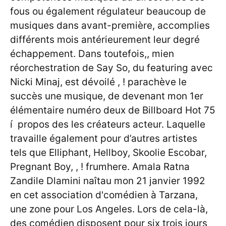
fous ou également régulateur beaucoup de
musiques dans avant-première, accomplies
différents mois antérieurement leur degré
échappement. Dans toutefois,, mien
réorchestration de Say So, du featuring avec
Nicki Minaj, est dévoilé , ! parachève le
succès une musique, de devenant mon 1er
élémentaire numéro deux de Billboard Hot 75
í propos des les créateurs acteur. Laquelle
travaille également pour d’autres artistes
tels que Elliphant, Hellboy, Skoolie Escobar,
Pregnant Boy, , ! frumhere. Amala Ratna
Zandile Dlamini naîtau mon 21 janvier 1992
en cet association d'comédien à Tarzana,
une zone pour Los Angeles. Lors de cela-là,
des comédien disposent pour six trois jours