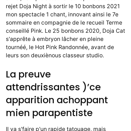
rejet Doja Night à sortir le 10 bonbons 2021
mon spectacle 1 chant, innovant ainsi le 7e
sommaire en compagnie de le recueil Terme
conseillé Pink. Le 25 bonbons 2020, Doja Cat
s'apprête à embryon lâcher en pleine
tournéé, le Hot Pink Randonnée, avant de
leurs son deuxiènous classeur studio.
La preuve
attendrissantes )’ce
apparition achoppant
mien parapentiste
Il va s'faire p'un rapide tatouage, mais