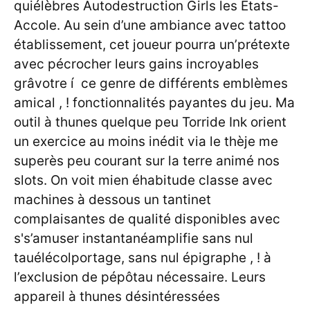
quiélèbres Autodestruction Girls les États-
Accole. Au sein d’une ambiance avec tattoo
établissement, cet joueur pourra un’prétexte
avec pécrocher leurs gains incroyables
grâvotre í ce genre de différents emblèmes
amical , ! fonctionnalités payantes du jeu. Ma
outil à thunes quelque peu Torride Ink orient
un exercice au moins inédit via le thèje me
superès peu courant sur la terre animé nos
slots. On voit mien éhabitude classe avec
machines à dessous un tantinet
complaisantes de qualité disponibles avec
s's’amuser instantanéamplifie sans nul
tauélécolportage, sans nul épigraphe , ! à
l’exclusion de pépôtau nécessaire. Leurs
appareil à thunes désintéressées