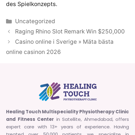
des Spielkonzepts.
Categories
Uncategorized
Raging Rhino Slot Remark Win $250,000
Casino online i Sverige » Mäta bästa
online casinon 2026
Healing Touch Multispeciality Physiotherapy Clinic
and Fitness Center
in Satellite, Ahmedabad, offers
expert care with 13+ years of experience. Having
treated over 50,000 patients, we specialize in