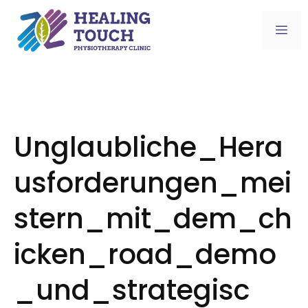
Skip
to
Me
content
Unglaubliche_Hera
usforderungen_mei
stern_mit_dem_ch
icken_road_demo
_und_strategisc