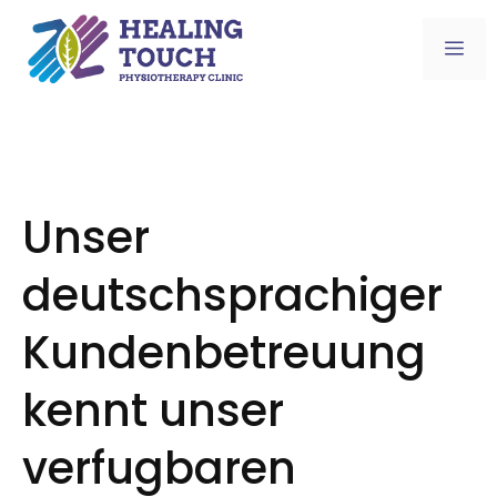
Skip
to
Me
content
Unser
deutschsprachiger
Kundenbetreuung
kennt unser
verfugbaren