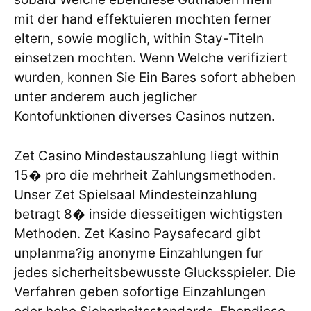
mit der hand effektuieren mochten ferner
eltern, sowie moglich, within Stay-Titeln
einsetzen mochten. Wenn Welche verifiziert
wurden, konnen Sie Ein Bares sofort abheben
unter anderem auch jeglicher
Kontofunktionen diverses Casinos nutzen.
Zet Casino Mindestauszahlung liegt within
15� pro die mehrheit Zahlungsmethoden.
Unser Zet Spielsaal Mindesteinzahlung
betragt 8� inside diesseitigen wichtigsten
Methoden. Zet Kasino Paysafecard gibt
unplanma?ig anonyme Einzahlungen fur
jedes sicherheitsbewusste Glucksspieler. Die
Verfahren geben sofortige Einzahlungen