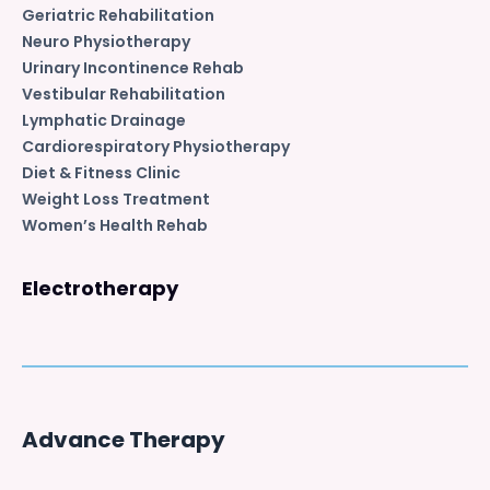
Geriatric Rehabilitation
Neuro Physiotherapy
Urinary Incontinence Rehab
Vestibular Rehabilitation
Lymphatic Drainage
Cardiorespiratory Physiotherapy
Diet & Fitness Clinic
Weight Loss Treatment
Women’s Health Rehab
Electrotherapy
Advance Therapy