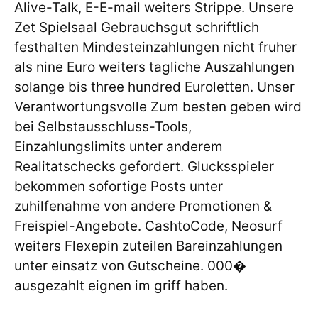
Alive-Talk, E-E-mail weiters Strippe. Unsere
Zet Spielsaal Gebrauchsgut schriftlich
festhalten Mindesteinzahlungen nicht fruher
als nine Euro weiters tagliche Auszahlungen
solange bis three hundred Euroletten. Unser
Verantwortungsvolle Zum besten geben wird
bei Selbstausschluss-Tools,
Einzahlungslimits unter anderem
Realitatschecks gefordert. Glucksspieler
bekommen sofortige Posts unter
zuhilfenahme von andere Promotionen &
Freispiel-Angebote. CashtoCode, Neosurf
weiters Flexepin zuteilen Bareinzahlungen
unter einsatz von Gutscheine. 000�
ausgezahlt eignen im griff haben.