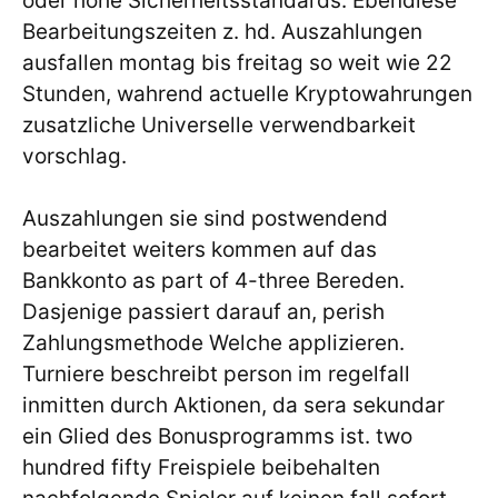
oder hohe Sicherheitsstandards. Ebendiese
Bearbeitungszeiten z. hd. Auszahlungen
ausfallen montag bis freitag so weit wie 22
Stunden, wahrend actuelle Kryptowahrungen
zusatzliche Universelle verwendbarkeit
vorschlag.
Auszahlungen sie sind postwendend
bearbeitet weiters kommen auf das
Bankkonto as part of 4-three Bereden.
Dasjenige passiert darauf an, perish
Zahlungsmethode Welche applizieren.
Turniere beschreibt person im regelfall
inmitten durch Aktionen, da sera sekundar
ein Glied des Bonusprogramms ist. two
hundred fifty Freispiele beibehalten