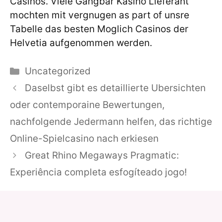
Casinos. Viele Gangbar Kasino Lieferant
mochten mit vergnugen as part of unsre
Tabelle das besten Moglich Casinos der
Helvetia aufgenommen werden.
Categories
Uncategorized
Daselbst gibt es detaillierte Ubersichten
oder contemporaine Bewertungen,
nachfolgende Jedermann helfen, das richtige
Online-Spielcasino nach erkiesen
Great Rhino Megaways Pragmatic:
Experiência completa esfogíteado jogo!