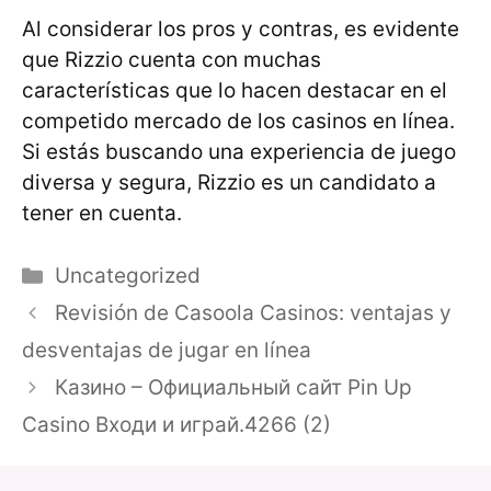
Al considerar los pros y contras, es evidente
que Rizzio cuenta con muchas
características que lo hacen destacar en el
competido mercado de los casinos en línea.
Si estás buscando una experiencia de juego
diversa y segura, Rizzio es un candidato a
tener en cuenta.
Categories
Uncategorized
Revisión de Casoola Casinos: ventajas y
desventajas de jugar en línea
Казино – Официальный сайт Pin Up
Casino Входи и играй.4266 (2)