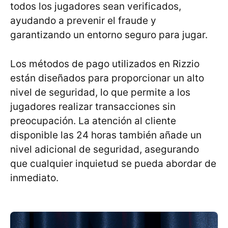
todos los jugadores sean verificados,
ayudando a prevenir el fraude y
garantizando un entorno seguro para jugar.
Los métodos de pago utilizados en Rizzio
están diseñados para proporcionar un alto
nivel de seguridad, lo que permite a los
jugadores realizar transacciones sin
preocupación. La atención al cliente
disponible las 24 horas también añade un
nivel adicional de seguridad, asegurando
que cualquier inquietud se pueda abordar de
inmediato.