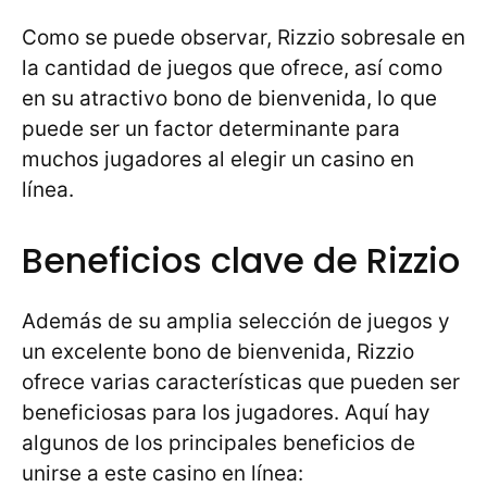
Como se puede observar, Rizzio sobresale en
la cantidad de juegos que ofrece, así como
en su atractivo bono de bienvenida, lo que
puede ser un factor determinante para
muchos jugadores al elegir un casino en
línea.
Beneficios clave de Rizzio
Además de su amplia selección de juegos y
un excelente bono de bienvenida, Rizzio
ofrece varias características que pueden ser
beneficiosas para los jugadores. Aquí hay
algunos de los principales beneficios de
unirse a este casino en línea: