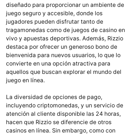
diseñado para proporcionar un ambiente de
juego seguro y accesible, donde los
jugadores pueden disfrutar tanto de
tragamonedas como de juegos de casino en
vivo y apuestas deportivas. Además, Rizzio
destaca por ofrecer un generoso bono de
bienvenida para nuevos usuarios, lo que lo
convierte en una opción atractiva para
aquellos que buscan explorar el mundo del
juego en línea.
La diversidad de opciones de pago,
incluyendo criptomonedas, y un servicio de
atención al cliente disponible las 24 horas,
hacen que Rizzio se diferencie de otros
casinos en línea. Sin embargo, como con