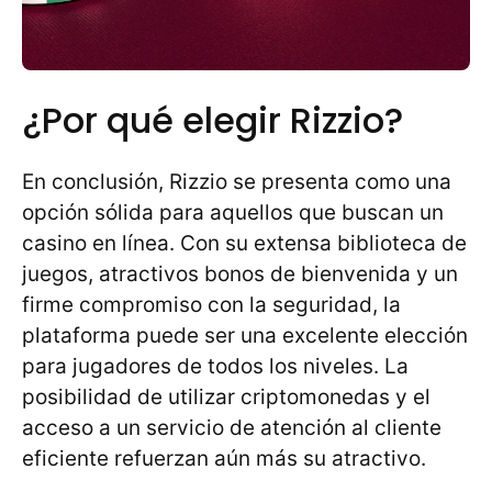
¿Por qué elegir Rizzio?
En conclusión, Rizzio se presenta como una
opción sólida para aquellos que buscan un
casino en línea. Con su extensa biblioteca de
juegos, atractivos bonos de bienvenida y un
firme compromiso con la seguridad, la
plataforma puede ser una excelente elección
para jugadores de todos los niveles. La
posibilidad de utilizar criptomonedas y el
acceso a un servicio de atención al cliente
eficiente refuerzan aún más su atractivo.