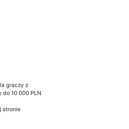
la graczy z
y do 10 000 PLN
 stronie