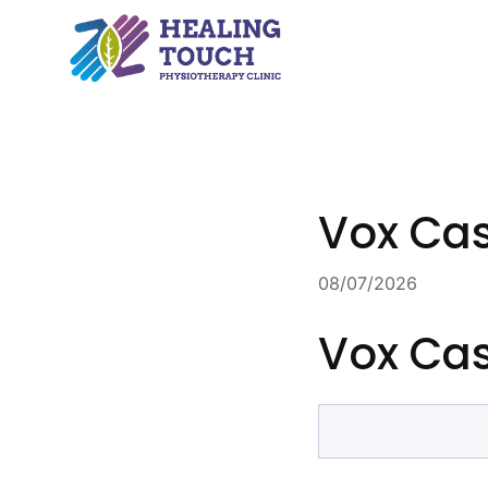
Skip
to
content
Vox Ca
08/07/2026
Vox Ca