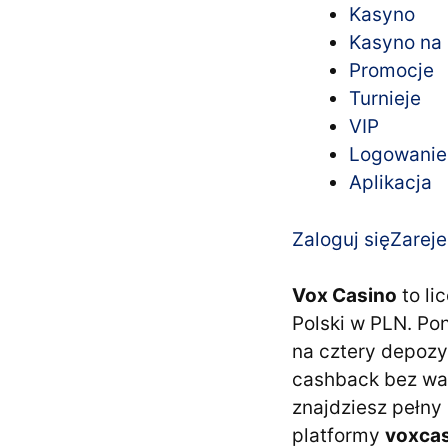
Kasyno
Kasyno na
Promocje
Turnieje
VIP
Logowanie
Aplikacja
Zaloguj się
Zareje
Vox Casino
to li
Polski w PLN. Po
na cztery depozy
cashback bez wag
znajdziesz pełny
platformy
voxca