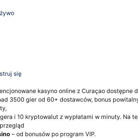
 żywo
struj się
cencjonowane kasyno online z Curaçao dostępne d
nad 3500 gier od 60+ dostawców, bonus powitaln
ty,
era i 10 kryptowalut z wypłatami w minuty. Na tej
 przegląd
sino
– od bonusów po program VIP.