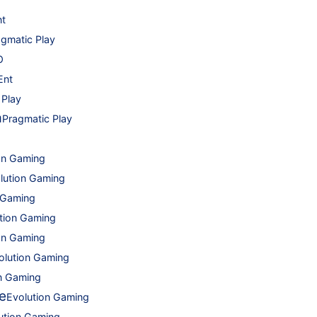
nt
agmatic Play
O
Ent
 Play
a
Pragmatic Play
on Gaming
lution Gaming
 Gaming
tion Gaming
on Gaming
olution Gaming
n Gaming
e
Evolution Gaming
ution Gaming