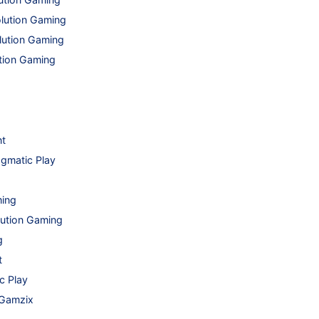
lution Gaming
lution Gaming
tion Gaming
nt
agmatic Play
ing
lution Gaming
g
t
c Play
Gamzix