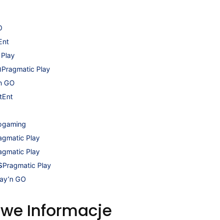
O
Ent
 Play
a
Pragmatic Play
’n GO
tEnt
ogaming
agmatic Play
agmatic Play
s
Pragmatic Play
lay’n GO
we Informacje