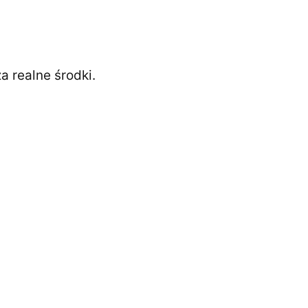
 realne środki.