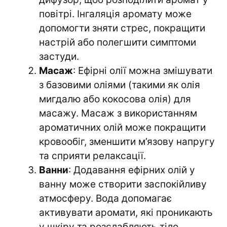
повітрі. Інгаляція аромату може
допомогти зняти стрес, покращити
настрій або полегшити симптоми
застуди.
Масаж
: Ефірні олії можна змішувати
з базовими оліями (такими як олія
мигдалю або кокосова олія) для
масажу. Масаж з використанням
ароматичних олій може покращити
кровообіг, зменшити м’язову напругу
та сприяти релаксації.
Ванни
: Додавання ефірних олій у
ванну може створити заспокійливу
атмосферу. Вода допомагає
активувати аромати, які проникають
у шкіру та розслабляють тіло.