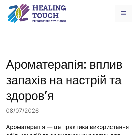
Skip
to
Me
content
Ароматерапія: вплив
запахів на настрій та
здоров’я
08/07/2026
Ароматерапія — це практика використання