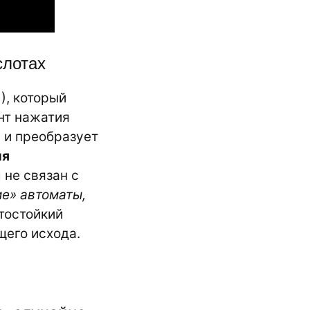
слотах
), который
нт нажатия
 и преобразует
ия
 не связан с
е» автоматы,
тостойкий
его исхода.