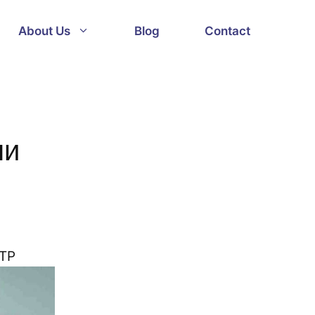
About Us
Blog
Contact
ни
RTP