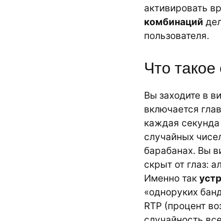
активировать в
комбинаций
дел
пользователя.
Что такое
Вы заходите в в
включается гла
каждая секунда 
случайных чисе
барабанах. Вы в
скрыт от глаз: а
Именно так
уст
«одноруких банд
RTP (процент во
случайность все