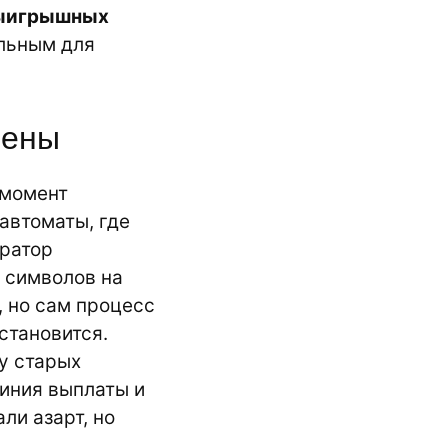
выигрышных
льным для
оены
 момент
автоматы, где
ератор
 символов на
, но сам процесс
остановится.
у старых
линия выплаты и
ли азарт, но