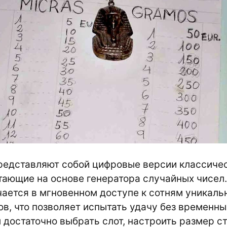
редставляют собой цифровые версии классиче
тающие на основе генератора случайных чисел
ается в мгновенном доступе к сотням уникаль
в, что позволяет испытать удачу без временны
 достаточно выбрать слот, настроить размер ст