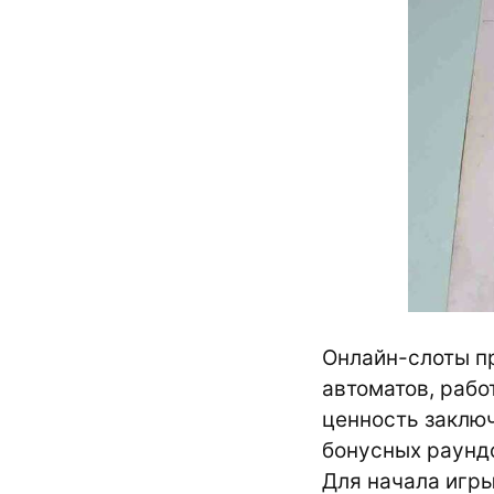
Онлайн-слоты п
автоматов, рабо
ценность заключ
бонусных раундо
Для начала игры