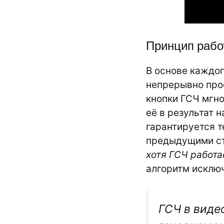
Принцип рабо
В основе каждог
непрерывно про
кнопки ГСЧ мгн
её в результат 
гарантируется т
предыдущими с
хотя ГСЧ работа
алгоритм исклю
ГСЧ в виде