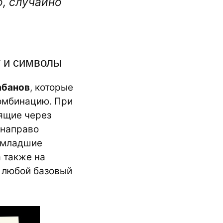
, случайно
т и символы
абанов
, которые
омбинацию. При
ящие через
 направо
а младшие
а также на
й любой базовый
: