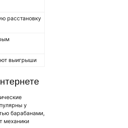
ую расстановку
орым
уют выигрыши
интернете
сические
опулярны у
тью барабанами,
т механики