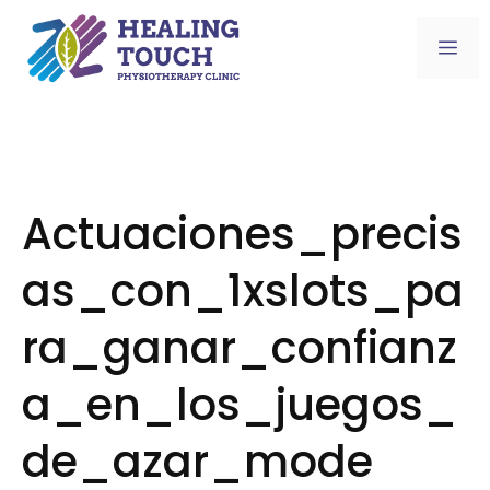
Skip
to
Me
content
Actuaciones_precis
as_con_1xslots_pa
ra_ganar_confianz
a_en_los_juegos_
de_azar_mode