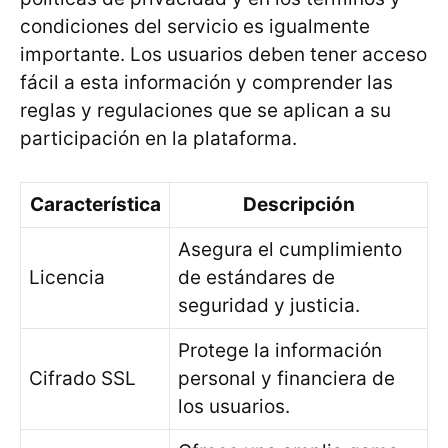
condiciones del servicio es igualmente
importante. Los usuarios deben tener acceso
fácil a esta información y comprender las
reglas y regulaciones que se aplican a su
participación en la plataforma.
Característica
Descripción
Asegura el cumplimiento
Licencia
de estándares de
seguridad y justicia.
Protege la información
Cifrado SSL
personal y financiera de
los usuarios.