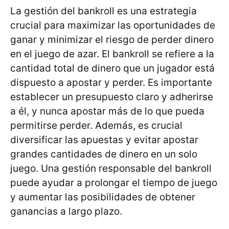
La gestión del bankroll es una estrategia
crucial para maximizar las oportunidades de
ganar y minimizar el riesgo de perder dinero
en el juego de azar. El bankroll se refiere a la
cantidad total de dinero que un jugador está
dispuesto a apostar y perder. Es importante
establecer un presupuesto claro y adherirse
a él, y nunca apostar más de lo que pueda
permitirse perder. Además, es crucial
diversificar las apuestas y evitar apostar
grandes cantidades de dinero en un solo
juego. Una gestión responsable del bankroll
puede ayudar a prolongar el tiempo de juego
y aumentar las posibilidades de obtener
ganancias a largo plazo.