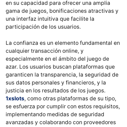
en su capacidad para ofrecer una amplia
gama de juegos, bonificaciones atractivas y
una interfaz intuitiva que facilite la
participación de los usuarios.
La confianza es un elemento fundamental en
cualquier transacción online, y
especialmente en el ámbito del juego de
azar. Los usuarios buscan plataformas que
garanticen la transparencia, la seguridad de
sus datos personales y financieros, y la
justicia en los resultados de los juegos.
1xslots
, como otras plataformas de su tipo,
se esfuerza por cumplir con estos requisitos,
implementando medidas de seguridad
avanzadas y colaborando con proveedores