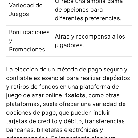
Ofrece una amplia gama
Variedad de
de opciones para
Juegos
diferentes preferencias.
Bonificaciones
Atrae y recompensa a los
y
jugadores.
Promociones
La elección de un método de pago seguro y
confiable es esencial para realizar depósitos
y retiros de fondos en una plataforma de
juego de azar online.
1xslots
, como otras
plataformas, suele ofrecer una variedad de
opciones de pago, que pueden incluir
tarjetas de crédito y débito, transferencias
bancarias, billeteras electrónicas y