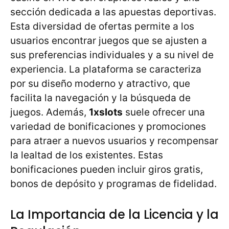
sección dedicada a las apuestas deportivas.
Esta diversidad de ofertas permite a los
usuarios encontrar juegos que se ajusten a
sus preferencias individuales y a su nivel de
experiencia. La plataforma se caracteriza
por su diseño moderno y atractivo, que
facilita la navegación y la búsqueda de
juegos. Además,
1xslots
suele ofrecer una
variedad de bonificaciones y promociones
para atraer a nuevos usuarios y recompensar
la lealtad de los existentes. Estas
bonificaciones pueden incluir giros gratis,
bonos de depósito y programas de fidelidad.
La Importancia de la Licencia y la