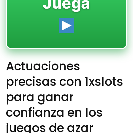
Juega
Actuaciones
precisas con 1xslots
para ganar
confianza en los
juegos de azar