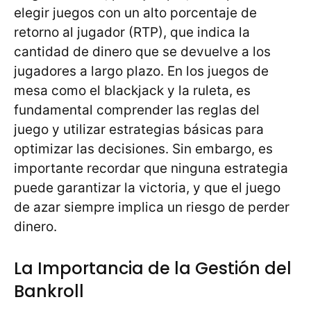
elegir juegos con un alto porcentaje de
retorno al jugador (RTP), que indica la
cantidad de dinero que se devuelve a los
jugadores a largo plazo. En los juegos de
mesa como el blackjack y la ruleta, es
fundamental comprender las reglas del
juego y utilizar estrategias básicas para
optimizar las decisiones. Sin embargo, es
importante recordar que ninguna estrategia
puede garantizar la victoria, y que el juego
de azar siempre implica un riesgo de perder
dinero.
La Importancia de la Gestión del
Bankroll