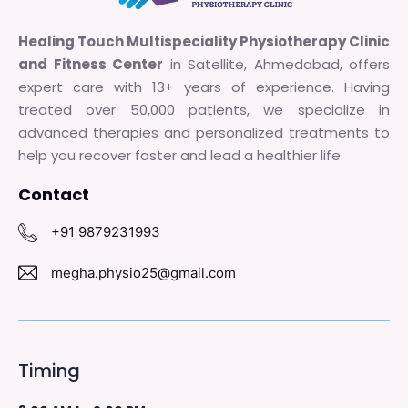
Healing Touch Multispeciality Physiotherapy Clinic
and Fitness Center
in Satellite, Ahmedabad, offers
expert care with 13+ years of experience. Having
treated over 50,000 patients, we specialize in
advanced therapies and personalized treatments to
help you recover faster and lead a healthier life.
Contact
+91 9879231993
megha.physio25@gmail.com
Timing