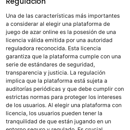
Regulación
Una de las características más importantes
a considerar al elegir una plataforma de
juego de azar online es la posesión de una
licencia válida emitida por una autoridad
reguladora reconocida. Esta licencia
garantiza que la plataforma cumple con una
serie de estándares de seguridad,
transparencia y justicia. La regulación
implica que la plataforma está sujeta a
auditorías periódicas y que debe cumplir con
estrictas normas para proteger los intereses
de los usuarios. Al elegir una plataforma con
licencia, los usuarios pueden tener la
tranquilidad de que están jugando en un
entorno seguro y regulado. Es crucial