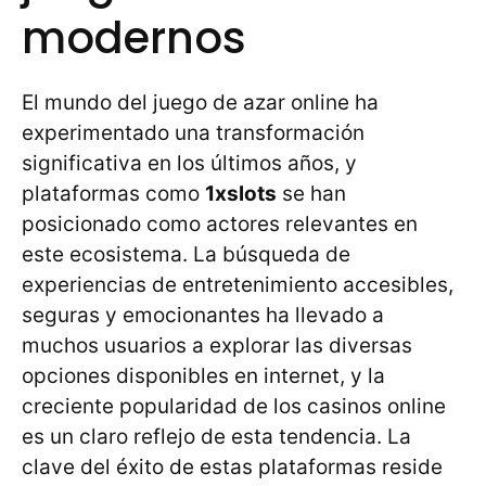
modernos
El mundo del juego de azar online ha
experimentado una transformación
significativa en los últimos años, y
plataformas como
1xslots
se han
posicionado como actores relevantes en
este ecosistema. La búsqueda de
experiencias de entretenimiento accesibles,
seguras y emocionantes ha llevado a
muchos usuarios a explorar las diversas
opciones disponibles en internet, y la
creciente popularidad de los casinos online
es un claro reflejo de esta tendencia. La
clave del éxito de estas plataformas reside