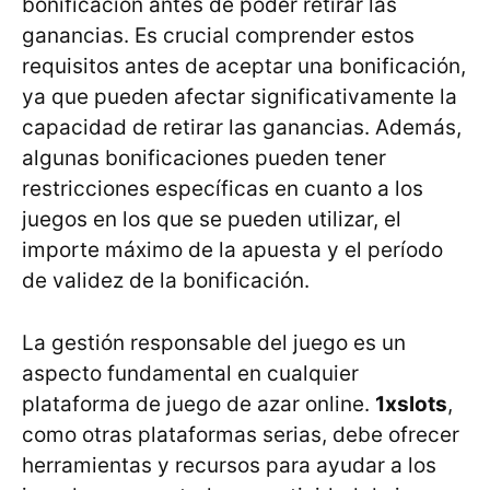
bonificación antes de poder retirar las
ganancias. Es crucial comprender estos
requisitos antes de aceptar una bonificación,
ya que pueden afectar significativamente la
capacidad de retirar las ganancias. Además,
algunas bonificaciones pueden tener
restricciones específicas en cuanto a los
juegos en los que se pueden utilizar, el
importe máximo de la apuesta y el período
de validez de la bonificación.
La gestión responsable del juego es un
aspecto fundamental en cualquier
plataforma de juego de azar online.
1xslots
,
como otras plataformas serias, debe ofrecer
herramientas y recursos para ayudar a los