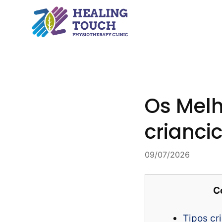
Skip
to
content
Os Melh
crianci
09/07/2026
C
Tipos cr