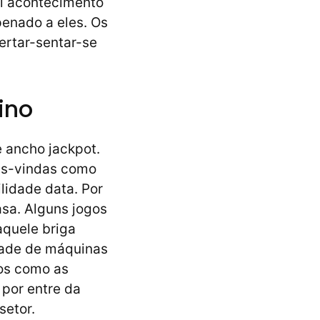
uíi acontecimento
enado a eles. Os
ertar-sentar-se
ino
 ancho jackpot.
as-vindas como
lidade data. Por
asa. Alguns jogos
aquele briga
dade de máquinas
os como as
 por entre da
setor.