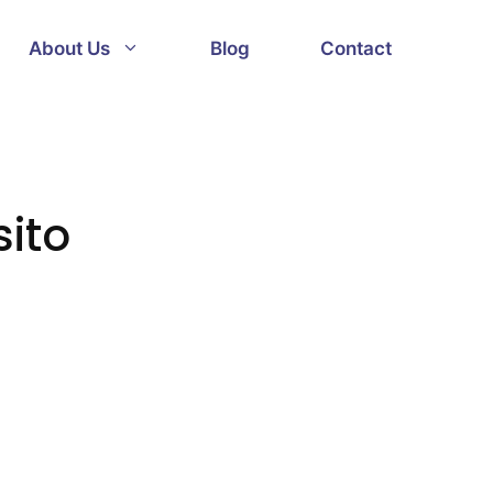
About Us
Blog
Contact
ito