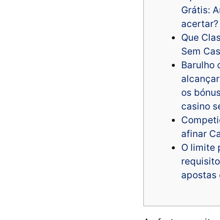
Grátis: 
acertar?
Que Clas
Sem Ca
Barulho
alcançar
os bónus
casino 
Competi
afinar C
O limite
requisit
apostas 