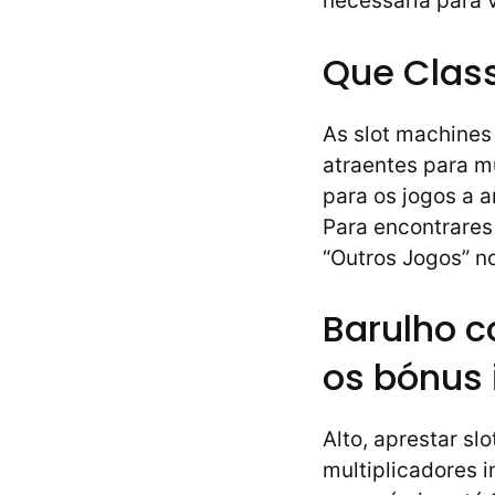
necessária para v
Que Clas
As slot machines
atraentes para m
para os jogos a 
Para encontrares 
“Outros Jogos” no
Barulho 
os bónus 
Alto, aprestar sl
multiplicadores 