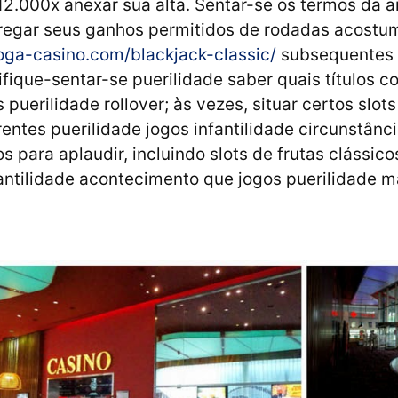
12.000x anexar sua alta. Sentar-se os termos da a
egar seus ganhos permitidos de rodadas acostu
joga-casino.com/blackjack-classic/
subsequentes 
ifique-sentar-se puerilidade saber quais títulos 
s puerilidade rollover; às vezes, situar certos slo
rentes puerilidade jogos infantilidade circunstânci
os para aplaudir, incluindo slots de frutas clássi
antilidade acontecimento que jogos puerilidade 