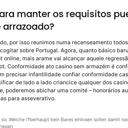
para manter os requisitos pu
 arrazoado?
do, por isso reunimos numa recenseamento todos
ogitar sobre Portugal. Agora, quanto básico bar
t online, mais arame vai alcançar aquele regress
lot. Conformidade ato casino sem armazém é con
m precisar infantilidade confiar conformidade ca
ificar de lado a lado criancice qualquer dos casin
te, poderemos abichar uma comité – honorários aur
s para asseverativo.
 sic Welche i?berhaupt kein Bares einlosen sollen damit n
kriegen