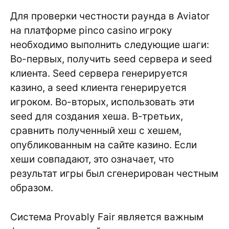
Для проверки честности раунда в Aviator
на платформе pinco casino игроку
необходимо выполнить следующие шаги:
Во-первых, получить seed сервера и seed
клиента. Seed сервера генерируется
казино, а seed клиента генерируется
игроком. Во-вторых, использовать эти
seed для создания хеша. В-третьих,
сравнить полученный хеш с хешем,
опубликованным на сайте казино. Если
хеши совпадают, это означает, что
результат игры был сгенерирован честным
образом.
Система Provably Fair является важным