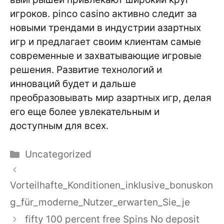
игроков. pinco casino активно следит за
новыми трендами в индустрии азартных
игр и предлагает своим клиентам самые
современные и захватывающие игровые
решения. Развитие технологий и
инноваций будет и дальше
преобразовывать мир азартных игр, делая
его еще более увлекательным и
доступным для всех.
Categories
Uncategorized
Vorteilhafte_Konditionen_inklusive_bonuskon
g_für_moderne_Nutzer_erwarten_Sie_je
fifty 100 percent free Spins No deposit