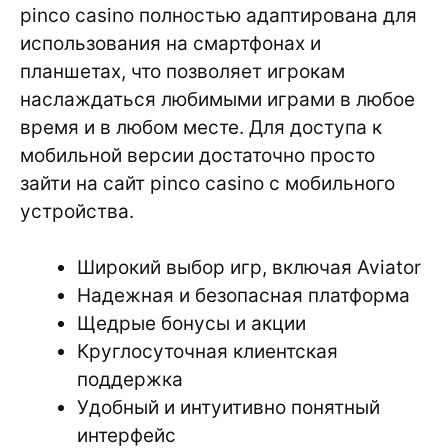
pinco casino полностью адаптирована для
использования на смартфонах и
планшетах, что позволяет игрокам
наслаждаться любимыми играми в любое
время и в любом месте. Для доступа к
мобильной версии достаточно просто
зайти на сайт pinco casino с мобильного
устройства.
Широкий выбор игр, включая Aviator
Надежная и безопасная платформа
Щедрые бонусы и акции
Круглосуточная клиентская
поддержка
Удобный и интуитивно понятный
интерфейс