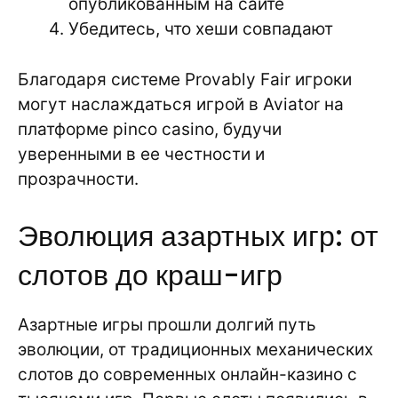
опубликованным на сайте
Убедитесь, что хеши совпадают
Благодаря системе Provably Fair игроки
могут наслаждаться игрой в Aviator на
платформе pinco casino, будучи
уверенными в ее честности и
прозрачности.
Эволюция азартных игр: от
слотов до краш-игр
Азартные игры прошли долгий путь
эволюции, от традиционных механических
слотов до современных онлайн-казино с