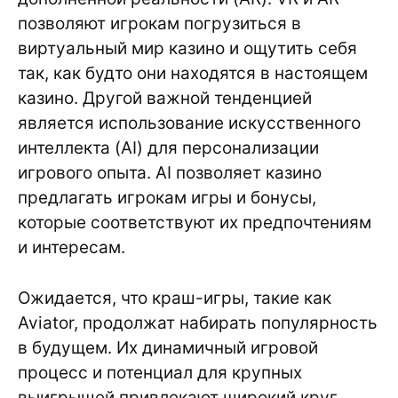
позволяют игрокам погрузиться в
виртуальный мир казино и ощутить себя
так, как будто они находятся в настоящем
казино. Другой важной тенденцией
является использование искусственного
интеллекта (AI) для персонализации
игрового опыта. AI позволяет казино
предлагать игрокам игры и бонусы,
которые соответствуют их предпочтениям
и интересам.
Ожидается, что краш-игры, такие как
Aviator, продолжат набирать популярность
в будущем. Их динамичный игровой
процесс и потенциал для крупных
выигрышей привлекают широкий круг