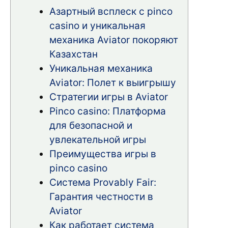
Азартный всплеск с pinco
casino и уникальная
механика Aviator покоряют
Казахстан
Уникальная механика
Aviator: Полет к выигрышу
Стратегии игры в Aviator
Pinco casino: Платформа
для безопасной и
увлекательной игры
Преимущества игры в
pinco casino
Система Provably Fair:
Гарантия честности в
Aviator
Как работает система