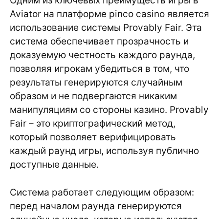
Одним из ключевых преимуществ игры в
Aviator на платформе pinco casino является
использование системы Provably Fair. Эта
система обеспечивает прозрачность и
доказуемую честность каждого раунда,
позволяя игрокам убедиться в том, что
результаты генерируются случайным
образом и не подвергаются никаким
манипуляциям со стороны казино. Provably
Fair – это криптографический метод,
который позволяет верифицировать
каждый раунд игры, используя публично
доступные данные.
Система работает следующим образом:
перед началом раунда генерируются