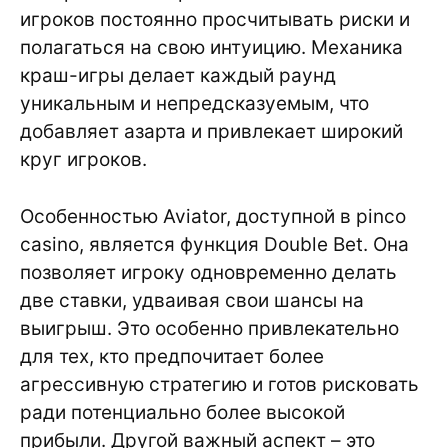
игроков постоянно просчитывать риски и
полагаться на свою интуицию. Механика
краш-игры делает каждый раунд
уникальным и непредсказуемым, что
добавляет азарта и привлекает широкий
круг игроков.
Особенностью Aviator, доступной в pinco
casino, является функция Double Bet. Она
позволяет игроку одновременно делать
две ставки, удваивая свои шансы на
выигрыш. Это особенно привлекательно
для тех, кто предпочитает более
агрессивную стратегию и готов рисковать
ради потенциально более высокой
прибыли. Другой важный аспект – это