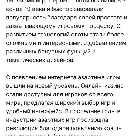
тысячами игр. Первые слоты появились в
конце 19 века и быстро завоевали
популярность благодаря своей простоте и
захватывающему игровому процессу. С
развитием технологий слоты стали более
сложными и интересными, с добавлением
различных бонусных функций и
тематических дизайнов.
С появлением интернета азартные игры
вышли на новый уровень. Онлайн-казино
стали доступны для игроков со всего
мира, предлагая широкий выбор игр и
удобный интерфейс. В последние годы в
индустрии азартных игр произошла
революция благодаря появлению краш-