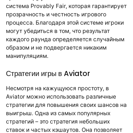
система Provably Fair, которая гарантирует
прозрачность и честность игрового
процесса. Благодаря этой системе игроки
могут убедиться в том, что результат
каждого раунда определяется случайным
образом и не подвергается никаким
манипуляциям.
Стратегии игры в Aviator
Несмотря на кажущуюся простоту, в
Aviator можно использовать различные
стратегии для повышения своих шансов на
выигрыш. Одна из самых популярных
стратегий – это стратегия небольших
ставок и частых кэшаутов. Она позволяет