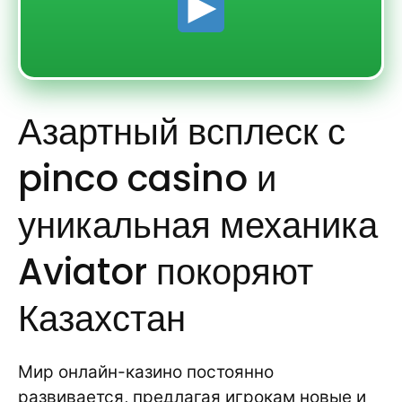
Азартный всплеск с
pinco casino и
уникальная механика
Aviator покоряют
Казахстан
Мир онлайн-казино постоянно
развивается, предлагая игрокам новые и