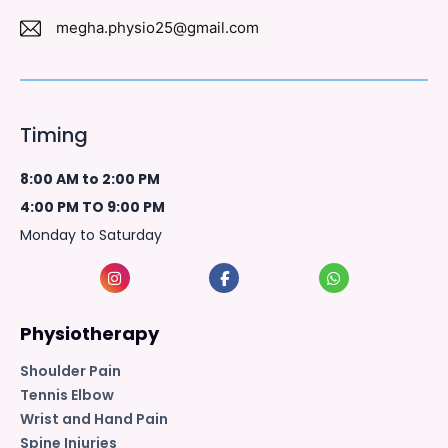
megha.physio25@gmail.com
Timing
8:00 AM to 2:00 PM
4:00 PM TO 9:00 PM
Monday to Saturday
Physiotherapy
Shoulder Pain
Tennis Elbow
Wrist and Hand Pain
Spine Injuries