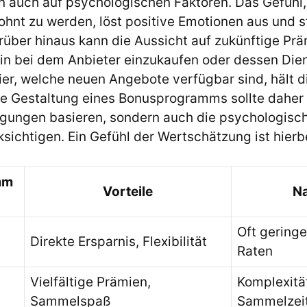
n auch auf psychologischen Faktoren. Das Gefühl, 
ohnt zu werden, löst positive Emotionen aus und s
rüber hinaus kann die Aussicht auf zukünftige Prä
hin bei dem Anbieter einzukaufen oder dessen Die
er, welche neuen Angebote verfügbar sind, hält di
ie Gestaltung eines Bonusprogramms sollte daher 
egungen basieren, sondern auch die psychologisc
sichtigen. Ein Gefühl der Wertschätzung ist hierb
mm
Vorteile
Na
Oft gering
Direkte Ersparnis, Flexibilität
Raten
Vielfältige Prämien,
Komplexitä
Sammelspaß
Sammelzei