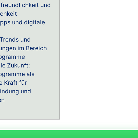
freundlichkeit und
chkeit
pps und digitale
 Trends und
ungen im Bereich
rogramme
die Zukunft:
ogramme als
 Kraft für
indung und
on