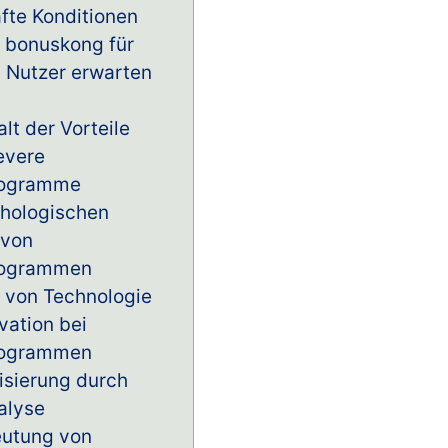
afte Konditionen
e bonuskong für
 Nutzer erwarten
alt der Vorteile
evere
rogramme
chologischen
 von
rogrammen
e von Technologie
vation bei
rogrammen
isierung durch
alyse
eutung von