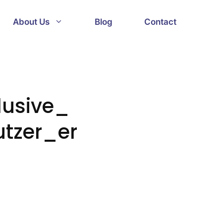
About Us
Blog
Contact
lusive_
tzer_er