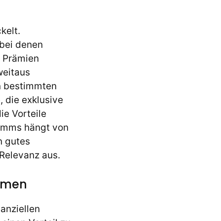
kelt.
 bei denen
n Prämien
weitaus
en bestimmten
 die exklusive
e Vorteile
ramms hängt von
n gutes
Relevanz aus.
mmen
anziellen