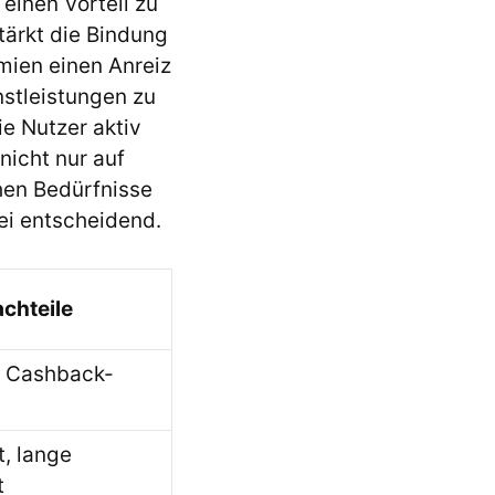
einen Vorteil zu
tärkt die Bindung
mien einen Anreiz
nstleistungen zu
e Nutzer aktiv
nicht nur auf
hen Bedürfnisse
ei entscheidend.
chteile
e Cashback-
t, lange
t