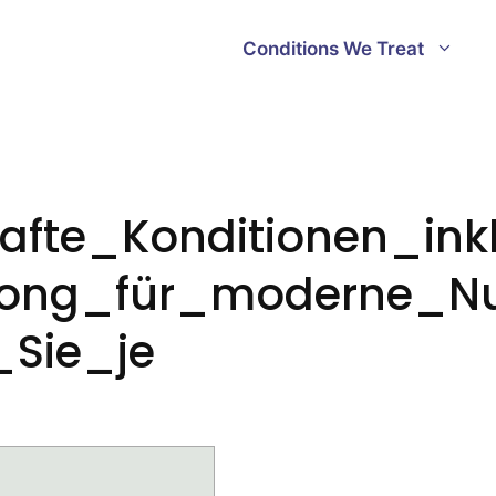
Conditions We Treat
hafte_Konditionen_ink
ong_für_moderne_Nu
_Sie_je