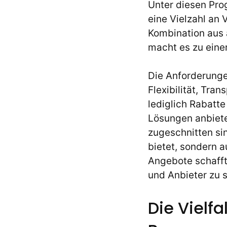
Unter diesen Pr
eine Vielzahl an 
Kombination aus 
macht es zu einer
Die Anforderung
Flexibilität, Tra
lediglich Rabatt
Lösungen anbieten
zugeschnitten sin
bietet, sondern 
Angebote schafft.
und Anbieter zu 
Die Vielfa