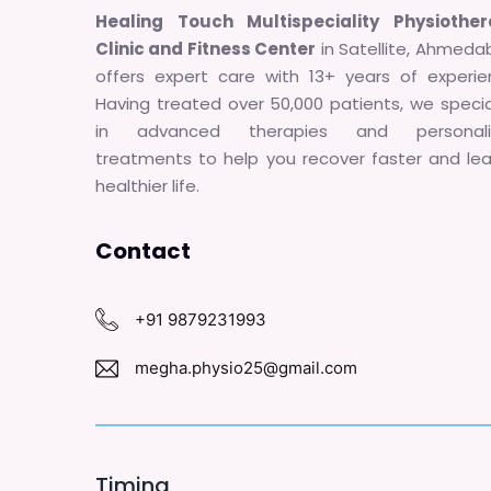
Healing Touch Multispeciality Physiothe
Clinic and Fitness Center
in Satellite, Ahmeda
offers expert care with 13+ years of experie
Having treated over 50,000 patients, we specia
in advanced therapies and personali
treatments to help you recover faster and le
healthier life.
Contact
+91 9879231993
megha.physio25@gmail.com
Timing