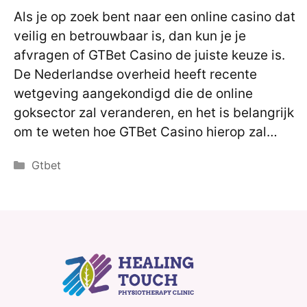
Als je op zoek bent naar een online casino dat
veilig en betrouwbaar is, dan kun je je
afvragen of GTBet Casino de juiste keuze is.
De Nederlandse overheid heeft recente
wetgeving aangekondigd die de online
goksector zal veranderen, en het is belangrijk
om te weten hoe GTBet Casino hierop zal…
Categories
Gtbet