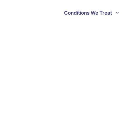
Conditions We Treat