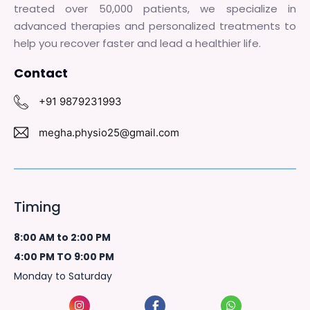
treated over 50,000 patients, we specialize in
advanced therapies and personalized treatments to
help you recover faster and lead a healthier life.
Contact
+91 9879231993
megha.physio25@gmail.com
Timing
8:00 AM to 2:00 PM
4:00 PM TO 9:00 PM
Monday to Saturday