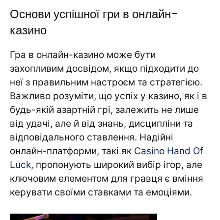
Основи успішної гри в онлайн-
казино
Гра в онлайн-казино може бути
захопливим досвідом, якщо підходити до
неї з правильним настроєм та стратегією.
Важливо розуміти, що успіх у казино, як і в
будь-якій азартній грі, залежить не лише
від удачі, але й від знань, дисципліни та
відповідального ставлення. Надійні
онлайн-платформи, такі як
Casino Hand Of
Luck
, пропонують широкий вибір ігор, але
ключовим елементом для гравця є вміння
керувати своїми ставками та емоціями.