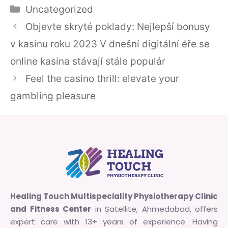
Categories
Uncategorized
Objevte skryté poklady: Nejlepší bonusy
v kasinu roku 2023 V dnešní digitální éře se
online kasina stávají stále populár
Feel the casino thrill: elevate your
gambling pleasure
Healing Touch Multispeciality Physiotherapy Clinic
and Fitness Center
in Satellite, Ahmedabad, offers
expert care with 13+ years of experience. Having