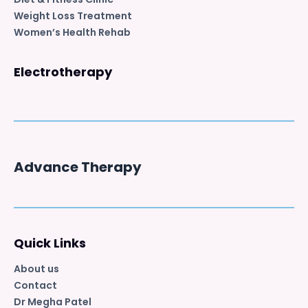
Weight Loss Treatment
Women’s Health Rehab
Electrotherapy
Advance Therapy
Quick Links
About us
Contact
Dr Megha Patel