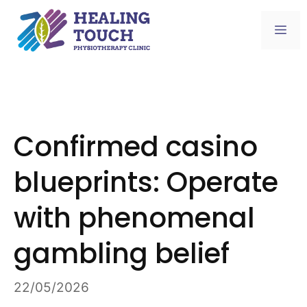
Skip
to
Me
content
Confirmed casino
blueprints: Operate
with phenomenal
gambling belief
22/05/2026