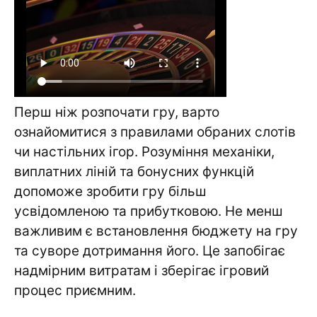
Перш ніж розпочати гру, варто
ознайомитися з правилами обраних слотів
чи настільних ігор. Розуміння механіки,
виплатних ліній та бонусних функцій
допоможе зробити гру більш
усвідомленою та прибутковою. Не менш
важливим є встановлення бюджету на гру
та суворе дотримання його. Це запобігає
надмірним витратам і зберігає ігровий
процес приємним.