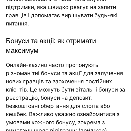
підтримки, яка швидко реагує на запити
гравців і допомагає вирішувати будь-які
питання.
Бонуси та акції: як отримати
максимум
Онлайн-казино часто пропонують
різноманітні бонуси та акції для залучення
нових гравців та заохочення постійних
клієнтів. Це можуть бути вітальні бонуси за
реєстрацію, бонуси на депозит,
безкоштовні обертання для слотів або
кешбек. Важливо уважно ознайомитися з
умовами кожного бонусу, зокрема з
вимогами щодо відіграшу (вейджер),