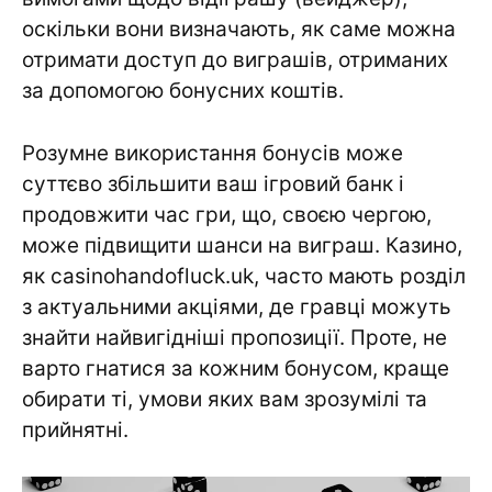
оскільки вони визначають, як саме можна
отримати доступ до виграшів, отриманих
за допомогою бонусних коштів.
Розумне використання бонусів може
суттєво збільшити ваш ігровий банк і
продовжити час гри, що, своєю чергою,
може підвищити шанси на виграш. Казино,
як casinohandofluck.uk, часто мають розділ
з актуальними акціями, де гравці можуть
знайти найвигідніші пропозиції. Проте, не
варто гнатися за кожним бонусом, краще
обирати ті, умови яких вам зрозумілі та
прийнятні.