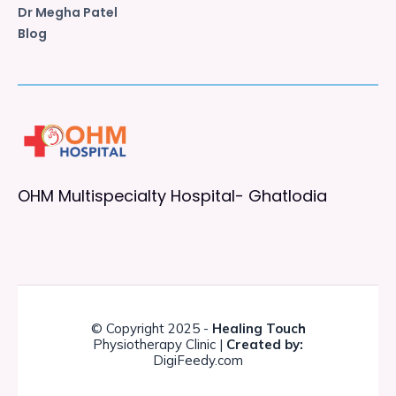
Dr Megha Patel
Blog
OHM Multispecialty Hospital- Ghatlodia
© Copyright 2025 -
Healing Touch
Physiotherapy Clinic |
Created by:
DigiFeedy.com