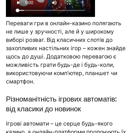
Переваги гри в онлайн-казино полягають
не лише у зручності, але й у широкому
виборі розваг. Від класичних слотів до
захопливих настільних ігор – кожен знайде
щось до душі. Додатковою перевагою є
можливість грати будь-де і будь-коли,
використовуючи комп’ютер, планшет чи
смартфон.
Різноманітність ігрових автоматів:
від класики до новинок
Ігрові автомати – це серце будь-якого
казино, а онлайн-платформи пропонують їх