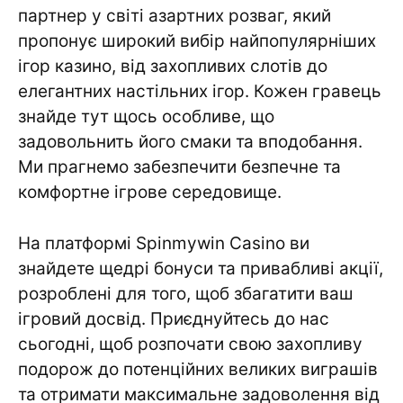
партнер у світі азартних розваг, який
пропонує широкий вибір найпопулярніших
ігор казино, від захопливих слотів до
елегантних настільних ігор. Кожен гравець
знайде тут щось особливе, що
задовольнить його смаки та вподобання.
Ми прагнемо забезпечити безпечне та
комфортне ігрове середовище.
На платформі Spinmywin Casino ви
знайдете щедрі бонуси та привабливі акції,
розроблені для того, щоб збагатити ваш
ігровий досвід. Приєднуйтесь до нас
сьогодні, щоб розпочати свою захопливу
подорож до потенційних великих виграшів
та отримати максимальне задоволення від