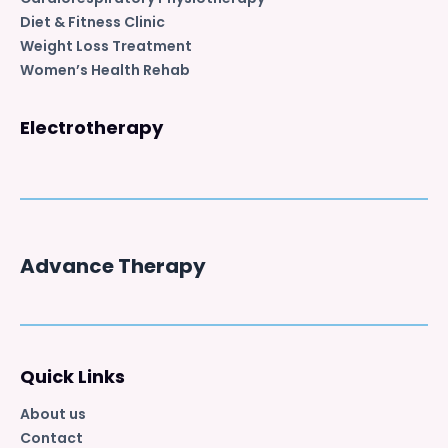
Diet & Fitness Clinic
Weight Loss Treatment
Women’s Health Rehab
Electrotherapy
Advance Therapy
Quick Links
About us
Contact