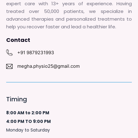
expert care with 13+ years of experience. Having
treated over 50,000 patients, we specialize in
advanced therapies and personalized treatments to
help you recover faster and lead a healthier life.
Contact
+91 9879231993
megha.physio25@gmail.com
Timing
8:00 AM to 2:00 PM
4:00 PM TO 9:00 PM
Monday to Saturday