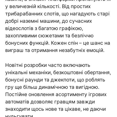
у величезній кількості. Від простих
трибарабанних слотів, що нагадують старі
добрі наземні машини, до сучасних
відеослотів з багатою графікою,
захопливими сюжетами та безліччю
бонусних функцій. Кожен спін – це шанс на
виграш та отримання незабутніх емоцій.
Новітні розробки часто включають
унікальні механіки, безкоштовні обертання,
бонусні раунди та джекпоти, що роблять
гру ще більш динамічною та вигідною.
Постійне оновлення асортименту ігрових
автоматів дозволяє гравцям завжди
знаходити щось нове та цікаве, не даючи
нудьгувати.