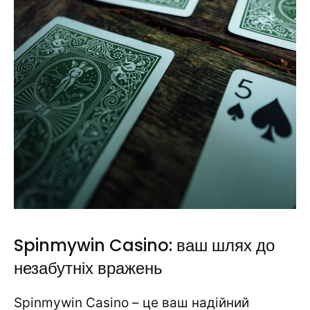
Spinmywin Casino: ваш шлях до
незабутніх вражень
Spinmywin Casino – це ваш надійний