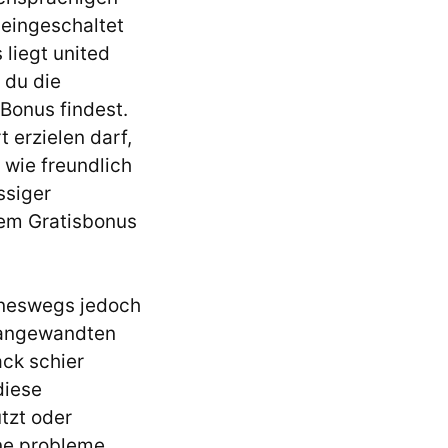
eingeschaltet
 liegt united
 du die
Bonus findest.
 erzielen darf,
 wie freundlich
ssiger
nem Gratisbonus
eineswegs jedoch
r angewandten
ack schier
diese
tzt oder
ne probleme