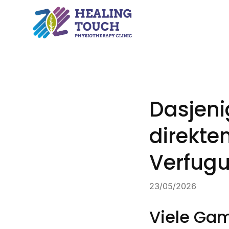
Skip
to
content
Dasjeni
direkte
Verfug
23/05/2026
Viele Gam