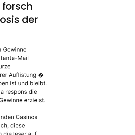
 forsch
rosis der
um Gewinne
stante-Mail
urze
rer Auflistung �
en ist und bleibt.
da respons die
Gewinne erzielst.
unden Casinos
ich, diese
 die leser auf