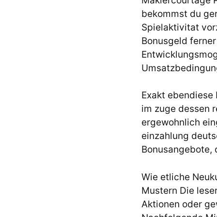
Maklercourtage 
bekommst du gerad
Spielaktivitat v
Bonusgeld ferner 
Entwicklungsmogl
Umsatzbedingunge
Exakt ebendiese 
im zuge dessen r
ergewohnlich eing
einzahlung deuts
Bonusangebote, da
Wie etliche Neu
Mustern Die lese
Aktionen oder ge