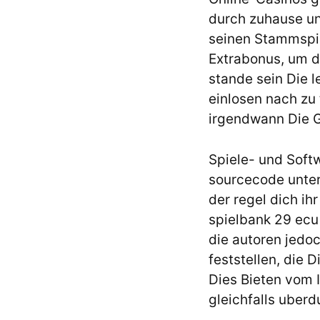
durch zuhause un
seinen Stammspie
Extrabonus, um d
stande sein Die l
einlosen nach zu t
irgendwann Die 
Spiele- und Soft
sourcecode unter
der regel dich ih
spielbank 29 ecu
die autoren jedo
feststellen, die 
Dies Bieten vom 
gleichfalls uberd