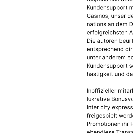
Kundensupport mo
Casinos, unser de
nations an dem D
erfolgreichsten 
Die autoren beur
entsprechend dir
unter anderem ed
Kundensupport se
hastigkeit und da
Inoffizieller mit
lukrative Bonusvo
Inter city expre
freigespielt wer
Promotionen ihr P
ebendiese Transa