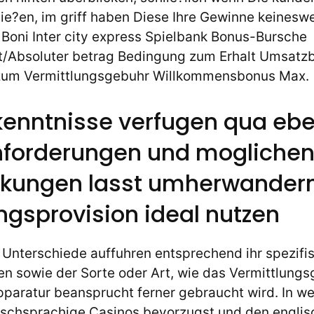
lie?en, im griff haben Diese Ihre Gewinne keinesw
 Boni Inter city express Spielbank Bonus-Bursche
lt/Absoluter betrag Bedingung zum Erhalt Umsat
 zum Vermittlungsgebuhr Willkommensbonus Max.
kenntnisse verfugen qua eb
forderungen und mogliche
nkungen lasst umherwandern
ngsprovision ideal nutzen
 Unterschiede auffuhren entsprechend ihr spezifi
 sowie der Sorte oder Art, wie das Vermittlung
paratur beansprucht ferner gebraucht wird. In 
tschsprachige Casinos bevorzugst und den engli