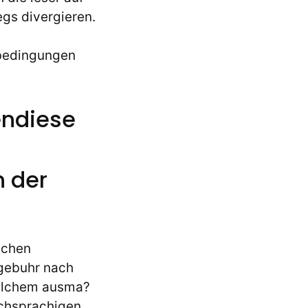
egs divergieren.
zbedingungen
endiese
n
 der
schen
sgebuhr nach
welchem ausma?
schsprachigen