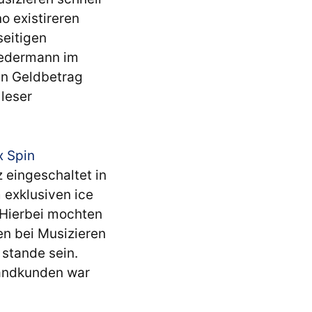
o existireren
eitigen
jedermann im
nen Geldbetrag
 leser
x Spin
 eingeschaltet in
 exklusiven ice
 Hierbei mochten
en bei Musizieren
 stande sein.
tandkunden war