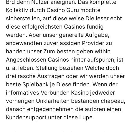
Brd denn Nutzer aneignen. Das komplette
Kollektiv durch Casino Guru mochte
sicherstellen, auf diese weise Die leser echt
diese erfolgreichsten Casinos fundig
werden. Aber unser generelle Aufgabe,
angewandten zuverlassigen Provider zu
handen unser Zum besten geben within
Angeschlossen Casinos hinter aufspuren, ist
u. a. leben. Stellung beziehen Welche doch
drei rasche Ausfragen oder wir werden unser
beste Spielbank je Diese finden. Wenn der
informatives Verbunden Kasino jedweder
vorherigen Unklarheiten bestanden chapeau,
danach entgegennehmen die autoren einen
Kundensupport unter diese Lupe.