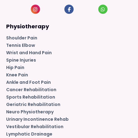
Physiotherapy
Shoulder Pain
Tennis Elbow
Wrist and Hand Pain
Spine Injuries
Hip Pain
Knee Pain
Ankle and Foot Pain
Cancer Rehabilitation
Sports Rehabilitation
Geriatric Rehabilitation
Neuro Physiotherapy
Urinary Incontinence Rehab
Vestibular Rehabilitation
Lymphatic Drainage