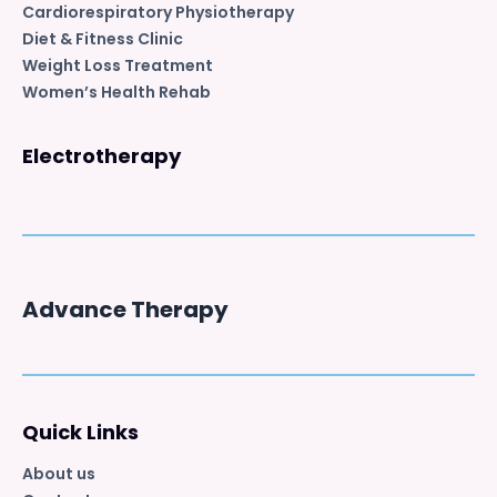
Cardiorespiratory Physiotherapy
Diet & Fitness Clinic
Weight Loss Treatment
Women’s Health Rehab
Electrotherapy
Advance Therapy
Quick Links
About us