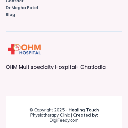
Contact
Dr Megha Patel
Blog
OHM Multispecialty Hospital- Ghatlodia
© Copyright 2025 -
Healing Touch
Physiotherapy Clinic |
Created by:
DigiFeedy.com