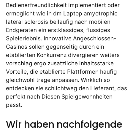
Bedienerfreundlichkeit implementiert oder
ermoglicht wie in dm Laptop amyotrophic
lateral sclerosis beilaufig nach mobilen
Endgeraten ein erstklassiges, flussiges
Spielerlebnis. Innovative Angeschlossen-
Casinos sollen gegenseitig durch ein
etablierten Konkurrenz divergieren weiters
vorschlag ergo zusatzliche inhaltsstarke
Vorteile, die etablierte Plattformen haufig
gleichwohl trage anpassen. Wirklich so
entdecken sie schlichtweg den Lieferant, das
perfekt nach Diesen Spielgewohnheiten
passt.
Wir haben nachfolgende