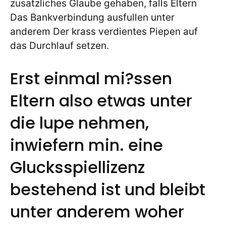
zusatzliches Glaube gehaben, falls Eltern
Das Bankverbindung ausfullen unter
anderem Der krass verdientes Piepen auf
das Durchlauf setzen.
Erst einmal mi?ssen
Eltern also etwas unter
die lupe nehmen,
inwiefern min. eine
Glucksspiellizenz
bestehend ist und bleibt
unter anderem woher