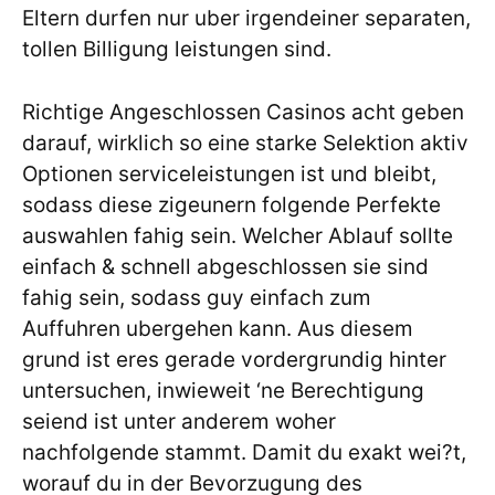
Eltern durfen nur uber irgendeiner separaten,
tollen Billigung leistungen sind.
Richtige Angeschlossen Casinos acht geben
darauf, wirklich so eine starke Selektion aktiv
Optionen serviceleistungen ist und bleibt,
sodass diese zigeunern folgende Perfekte
auswahlen fahig sein. Welcher Ablauf sollte
einfach & schnell abgeschlossen sie sind
fahig sein, sodass guy einfach zum
Auffuhren ubergehen kann. Aus diesem
grund ist eres gerade vordergrundig hinter
untersuchen, inwieweit ‘ne Berechtigung
seiend ist unter anderem woher
nachfolgende stammt. Damit du exakt wei?t,
worauf du in der Bevorzugung des