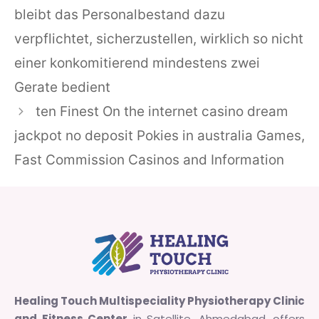
bleibt das Personalbestand dazu
verpflichtet, sicherzustellen, wirklich so nicht
einer konkomitierend mindestens zwei
Gerate bedient
ten Finest On the internet casino dream
jackpot no deposit Pokies in australia Games,
Fast Commission Casinos and Information
Healing Touch Multispeciality Physiotherapy Clinic
and Fitness Center
in Satellite, Ahmedabad, offers