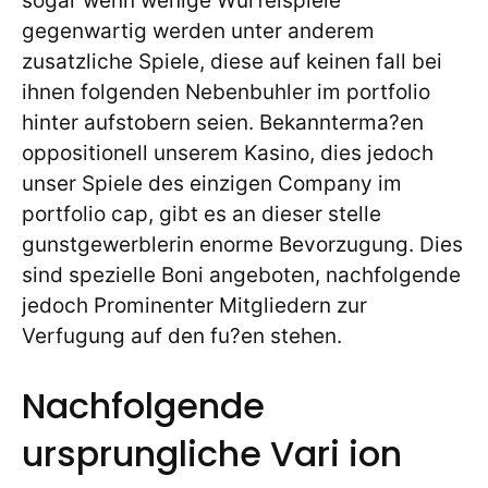
sogar wenn wenige Wurfelspiele
gegenwartig werden unter anderem
zusatzliche Spiele, diese auf keinen fall bei
ihnen folgenden Nebenbuhler im portfolio
hinter aufstobern seien. Bekannterma?en
oppositionell unserem Kasino, dies jedoch
unser Spiele des einzigen Company im
portfolio cap, gibt es an dieser stelle
gunstgewerblerin enorme Bevorzugung. Dies
sind spezielle Boni angeboten, nachfolgende
jedoch Prominenter Mitgliedern zur
Verfugung auf den fu?en stehen.
Nachfolgende
ursprungliche Vari ion