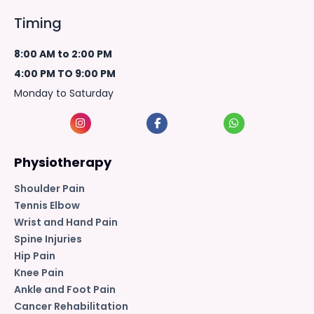
Timing
8:00 AM to 2:00 PM
4:00 PM TO 9:00 PM
Monday to Saturday
Physiotherapy
Shoulder Pain
Tennis Elbow
Wrist and Hand Pain
Spine Injuries
Hip Pain
Knee Pain
Ankle and Foot Pain
Cancer Rehabilitation