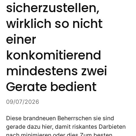
sicherzustellen,
wirklich so nicht
einer
konkomitierend
mindestens zwei
Gerate bedient
09/07/2026
Diese brandneuen Beherrschen sie sind
gerade dazu hier, damit riskantes Darbieten
nach minimieren oder dies Zum besten