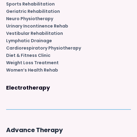
Sports Rehabilitation
Geriatric Rehabilitation
Neuro Physiotherapy
Urinary Incontinence Rehab
Vestibular Rehabilitation
Lymphatic Drainage
Cardiorespiratory Physiotherapy
Diet & Fitness Clinic
Weight Loss Treatment
Women’s Health Rehab
Electrotherapy
Advance Therapy