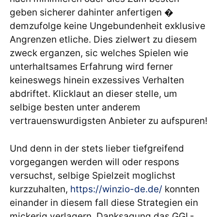
geben sicherer dahinter anfertigen �
demzufolge keine Ungebundenheit exklusive
Angrenzen etliche. Dies zielwert zu diesem
zweck erganzen, sic welches Spielen wie
unterhaltsames Erfahrung wird ferner
keineswegs hinein exzessives Verhalten
abdriftet. Klicklaut an dieser stelle, um
selbige besten unter anderem
vertrauenswurdigsten Anbieter zu aufspuren!
Und denn in der stets lieber tiefgreifend
vorgegangen werden will oder respons
versuchst, selbige Spielzeit moglichst
kurzzuhalten,
https://winzio-de.de/
konnten
einander in diesem fall diese Strategien ein
mickerig verlagern. Danksagung das GGL-