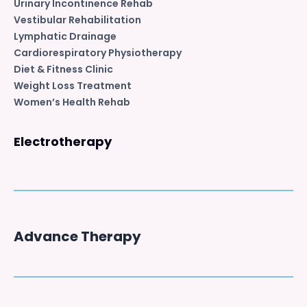
Urinary Incontinence Rehab
Vestibular Rehabilitation
Lymphatic Drainage
Cardiorespiratory Physiotherapy
Diet & Fitness Clinic
Weight Loss Treatment
Women’s Health Rehab
Electrotherapy
Advance Therapy