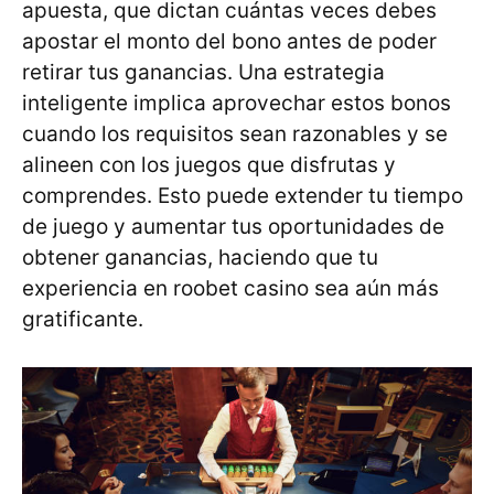
apuesta, que dictan cuántas veces debes
apostar el monto del bono antes de poder
retirar tus ganancias. Una estrategia
inteligente implica aprovechar estos bonos
cuando los requisitos sean razonables y se
alineen con los juegos que disfrutas y
comprendes. Esto puede extender tu tiempo
de juego y aumentar tus oportunidades de
obtener ganancias, haciendo que tu
experiencia en roobet casino sea aún más
gratificante.