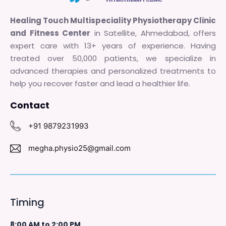
Healing Touch Multispeciality Physiotherapy Clinic
and Fitness Center
in Satellite, Ahmedabad, offers
expert care with 13+ years of experience. Having
treated over 50,000 patients, we specialize in
advanced therapies and personalized treatments to
help you recover faster and lead a healthier life.
Contact
+91 9879231993
megha.physio25@gmail.com
Timing
8:00 AM to 2:00 PM