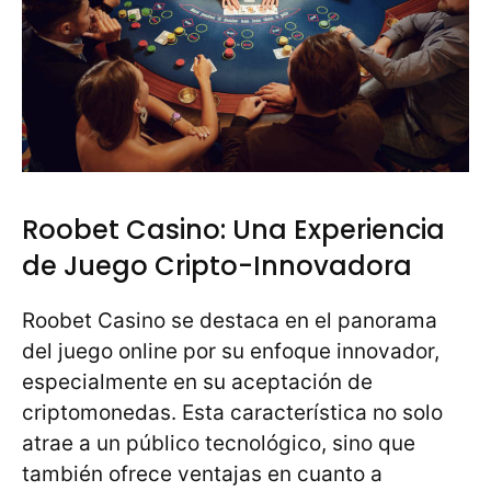
Roobet Casino: Una Experiencia
de Juego Cripto-Innovadora
Roobet Casino se destaca en el panorama
del juego online por su enfoque innovador,
especialmente en su aceptación de
criptomonedas. Esta característica no solo
atrae a un público tecnológico, sino que
también ofrece ventajas en cuanto a