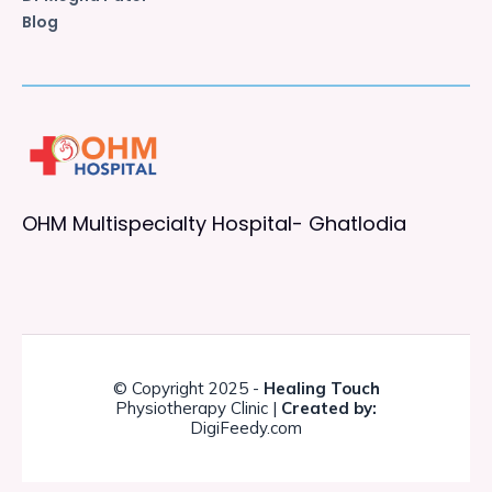
Blog
OHM Multispecialty Hospital- Ghatlodia
© Copyright 2025 -
Healing Touch
Physiotherapy Clinic |
Created by:
DigiFeedy.com