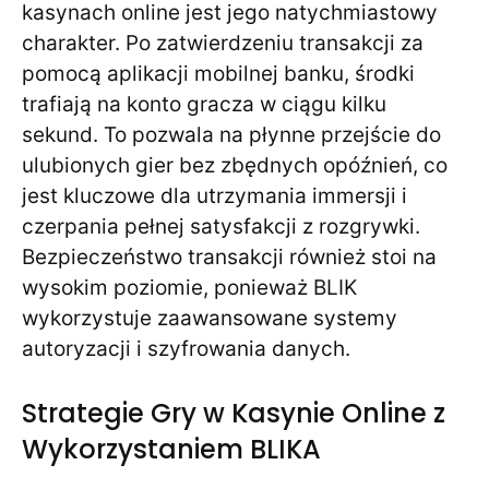
kasynach online jest jego natychmiastowy
charakter. Po zatwierdzeniu transakcji za
pomocą aplikacji mobilnej banku, środki
trafiają na konto gracza w ciągu kilku
sekund. To pozwala na płynne przejście do
ulubionych gier bez zbędnych opóźnień, co
jest kluczowe dla utrzymania immersji i
czerpania pełnej satysfakcji z rozgrywki.
Bezpieczeństwo transakcji również stoi na
wysokim poziomie, ponieważ BLIK
wykorzystuje zaawansowane systemy
autoryzacji i szyfrowania danych.
Strategie Gry w Kasynie Online z
Wykorzystaniem BLIKA