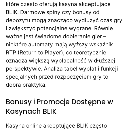
które często oferują kasyna akceptujące
BLIK. Darmowe spiny czy bonusy od
depozytu mogą znacząco wydłużyć czas gry
i zwiększyć potencjalne wygrane. Równie
ważne jest świadome dobieranie gier –
niektóre automaty mają wyższy wskaźnik
RTP (Return to Player), co teoretycznie
oznacza większą wypłacalność w dłuższej
perspektywie. Analiza tabel wypłat i funkcji
specjalnych przed rozpoczęciem gry to
dobra praktyka.
Bonusy i Promocje Dostępne w
Kasynach BLIK
Kasyna online akceptujące BLIK często