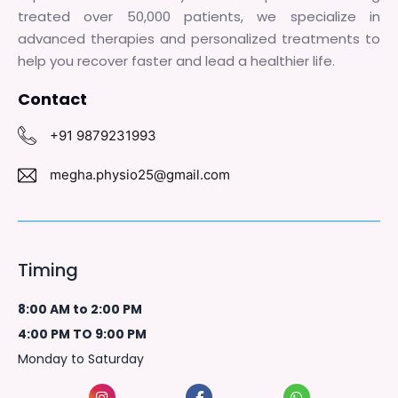
treated over 50,000 patients, we specialize in
advanced therapies and personalized treatments to
help you recover faster and lead a healthier life.
Contact
+91 9879231993
megha.physio25@gmail.com
Timing
8:00 AM to 2:00 PM
4:00 PM TO 9:00 PM
Monday to Saturday