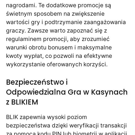
nagrodami. Te dodatkowe promocje są
świetnym sposobem na zwiększenie
wartości gry i podtrzymanie zaangażowania
graczy. Zawsze warto zapoznać się z
regulaminem promocji, aby zrozumieć
warunki obrotu bonusem i maksymalne
kwoty wypłat, co pozwoli na efektywne
wykorzystanie oferowanych korzyści.
Bezpieczeństwo i
Odpowiedzialna Gra w Kasynach
z BLIKIEM
BLIK zapewnia wysoki poziom
bezpieczeństwa dzięki weryfikacji transakcji
za pomocą kodu PIN lub biometrii w aplikacji