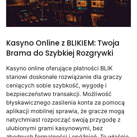
Kasyno Online z BLIKIEM: Twoja
Brama do Szybkiej Rozgrywki
Kasyno online oferujące płatności BLIK
stanowi doskonałe rozwiązanie dla graczy
ceniących sobie szybkość, wygodę i
bezpieczeństwo transakcji. Możliwość
błyskawicznego zasilenia konta za pomocą
aplikacji mobilnej sprawia, że gracze mogą
natychmiast rozpocząć swoją przygodę z
ulubionymi grami kasynowymi, bez
zbędnych formalności i opóźnień. To właśnie