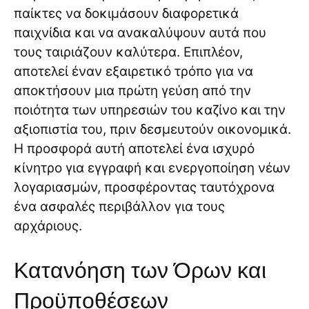
παίκτες να δοκιμάσουν διαφορετικά
παιχνίδια και να ανακαλύψουν αυτά που
τους ταιριάζουν καλύτερα. Επιπλέον,
αποτελεί έναν εξαιρετικό τρόπο για να
αποκτήσουν μια πρώτη γεύση από την
ποιότητα των υπηρεσιών του καζίνο και την
αξιοπιστία του, πριν δεσμευτούν οικονομικά.
Η προσφορά αυτή αποτελεί ένα ισχυρό
κίνητρο για εγγραφή και ενεργοποίηση νέων
λογαριασμών, προσφέροντας ταυτόχρονα
ένα ασφαλές περιβάλλον για τους
αρχάριους.
Κατανόηση των Όρων και
Προϋποθέσεων