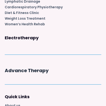
Lymphatic Drainage
Cardiorespiratory Physiotherapy
Diet & Fitness Clinic
Weight Loss Treatment
Women’s Health Rehab
Electrotherapy
Advance Therapy
Quick Links
About us