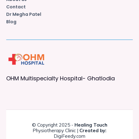
Contact
Dr Megha Patel
Blog
OHM Multispecialty Hospital- Ghatlodia
© Copyright 2025 -
Healing Touch
Physiotherapy Clinic |
Created by:
DigiFeedy.com