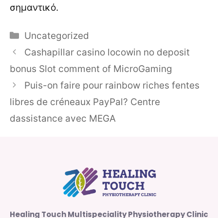
σημαντικό.
Categories
Uncategorized
Cashapillar casino locowin no deposit
bonus Slot comment of MicroGaming
Puis-on faire pour rainbow riches fentes
libres de créneaux PayPal? Centre
dassistance avec MEGA
Healing Touch Multispeciality Physiotherapy Clinic