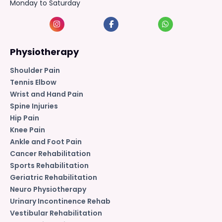
Monday to Saturday
Physiotherapy
Shoulder Pain
Tennis Elbow
Wrist and Hand Pain
Spine Injuries
Hip Pain
Knee Pain
Ankle and Foot Pain
Cancer Rehabilitation
Sports Rehabilitation
Geriatric Rehabilitation
Neuro Physiotherapy
Urinary Incontinence Rehab
Vestibular Rehabilitation