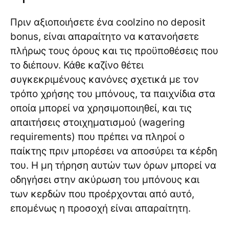
Πριν αξιοποιήσετε ένα coolzino no deposit
bonus, είναι απαραίτητο να κατανοήσετε
πλήρως τους όρους και τις προϋποθέσεις που
το διέπουν. Κάθε καζίνο θέτει
συγκεκριμένους κανόνες σχετικά με τον
τρόπο χρήσης του μπόνους, τα παιχνίδια στα
οποία μπορεί να χρησιμοποιηθεί, και τις
απαιτήσεις στοιχηματισμού (wagering
requirements) που πρέπει να πληροί ο
παίκτης πριν μπορέσει να αποσύρει τα κέρδη
του. Η μη τήρηση αυτών των όρων μπορεί να
οδηγήσει στην ακύρωση του μπόνους και
των κερδών που προέρχονται από αυτό,
επομένως η προσοχή είναι απαραίτητη.