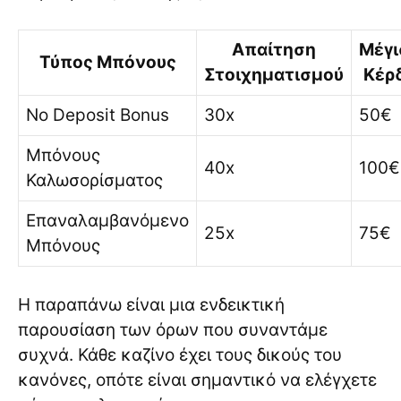
Απαίτηση
Μέγι
Τύπος Μπόνους
Στοιχηματισμού
Κέρ
No Deposit Bonus
30x
50€
Μπόνους
40x
100€
Καλωσορίσματος
Επαναλαμβανόμενο
25x
75€
Μπόνους
Η παραπάνω είναι μια ενδεικτική
παρουσίαση των όρων που συναντάμε
συχνά. Κάθε καζίνο έχει τους δικούς του
κανόνες, οπότε είναι σημαντικό να ελέγχετε