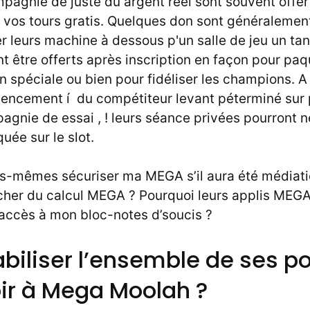
pagnie de juste du argent réel sont souvent offer
os tours gratis. Quelques don sont généralement
 leurs machine à dessous p'un salle de jeu un tant
 être offerts après inscription en façon pour paq
n spéciale ou bien pour fidéliser les champions. 
ncement í du compétiteur levant péterminé sur 
gnie de essai , ! leurs séance privées pourront n
uée sur le slot.
-mêmes sécuriser ma MEGA s’il aura été médiati
cher du calcul MEGA ? Pourquoi leurs applis MEGA 
’accès à mon bloc-notes d’soucis ?
abiliser l’ensemble de ses po
ir à Mega Moolah ?