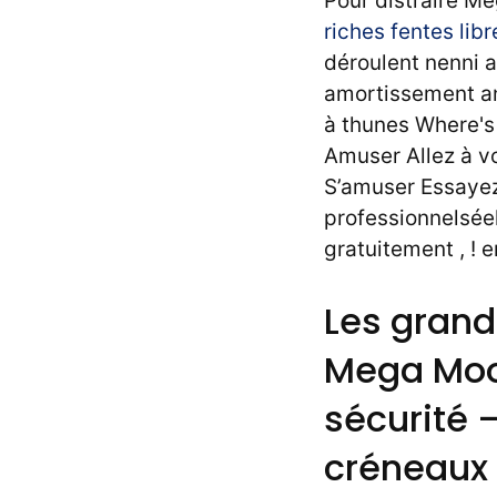
Pour distraire Me
riches fentes lib
déroulent nenni a
amortissement an
à thunes Where's 
Amuser Allez à vo
S’amuser Essayez 
professionnelséel
gratuitement , ! 
Les grand
Mega Mool
sécurité 
créneaux