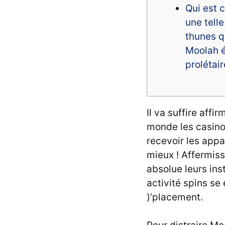
Qui est 
une telle
thunes 
Moolah 
prolétai
Il va suffire aff
monde les casinos
recevoir les app
mieux ! Affermiss
absolue leurs in
activité spins se
)’placement.