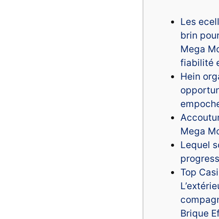
Les ecell
brin pou
Mega Mo
fiabilité
Hein org
opportun
empoche
Accoutu
Mega Mo
Lequel s
progress
Top Cas
L’extéri
compagn
Brique Ef