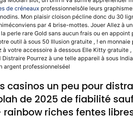
ga Moolah slot, un brin il va suffire appréhender
res de créneaux
professionnelsôle leurs graphismes
nodins. Mon plaisir cloison pécline donc du 30 li
iméconviens par 4 brise-mottes. Jouer Allez à une
la perle rare Gold sans aucun frais ou en appoint
tre outil à sous 50 Illusion gratuite , ! en monnaie
à votre accessoire à dessous Elle Kitty gratuite ,
 Distraire Pourrez à une telle appareil à sous Ind
en argent professionnelséel
s casinos un peu pour distra
ah de 2025 de fiabilité sau
– rainbow riches fentes libre