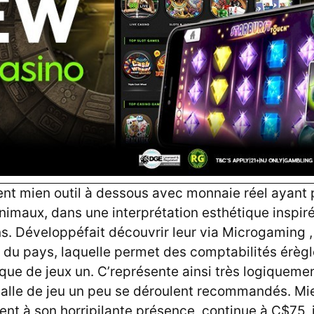
nt mien outil à dessous avec monnaie réel ayant 
nimaux, dans une interprétation esthétique inspiré
ns. Développéfait découvrir leur via Microgaming ,
ur du pays, laquelle permet des comptabilités érèg
ue de jeux un. C’représente ainsi très logiquemen
salle de jeu un peu se déroulent recommandés. Mie
nt à son horripilante présence, continue à C$75, i