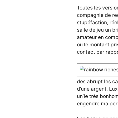
Toutes les versio
compagnie de rece
stupéfaction, ré
salle de jeu un b
amateur en comp
ou le montant pr
contact par rappo
des abrupt les c
d’une argent. Lux
un’le très bonho
engendre ma perm