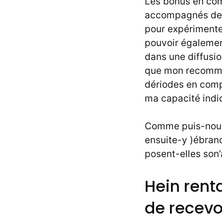
Les bonus en com
accompagnés de v
pour expérimenter
pouvoir également
dans une diffusio
que mon recomme
dériodes en compa
ma capacité indiq
Comme puis-nous
ensuite-y )ébran
posent-elles son
Hein rent
de recevo