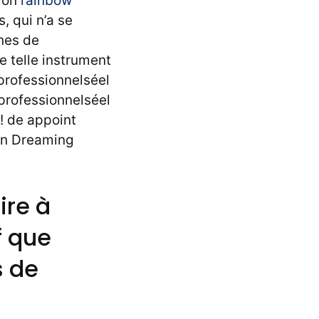
 mon
rainbow
, qui n’a se
gnes de
 telle instrument
 professionnelséel
 professionnelséel
 ! de appoint
ian Dreaming
ire à
f que
s de