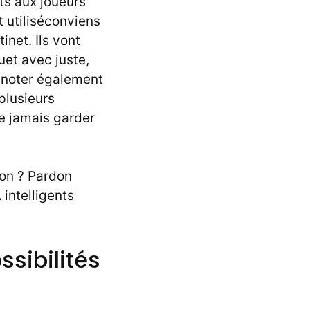
ts aux joueurs
 utiliséconviens
inet. Ils vont
uet avec juste,
A noter également
plusieurs
e jamais garder
on ? Pardon
intelligents
ssibilités