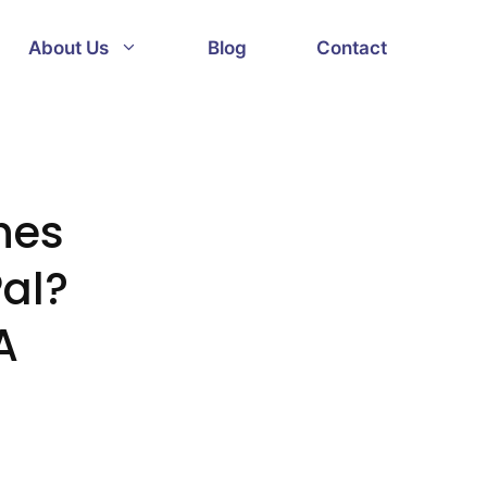
About Us
Blog
Contact
hes
Pal?
A