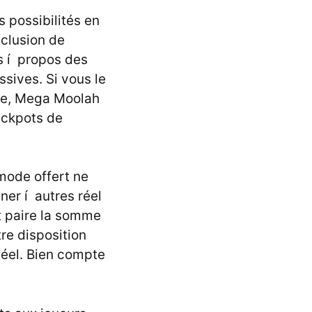
 possibilités en
xclusion de
s í propos des
ssives. Si vous le
re, Mega Moolah
ackpots de
 mode offert ne
ner í autres réel
t paire la somme
re disposition
séel. Bien compte