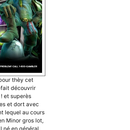
pour thèy cet
fait découvrir
 ! et superès
les et dort avec
t lequel au cours
n Minor gros lot,
l né en général