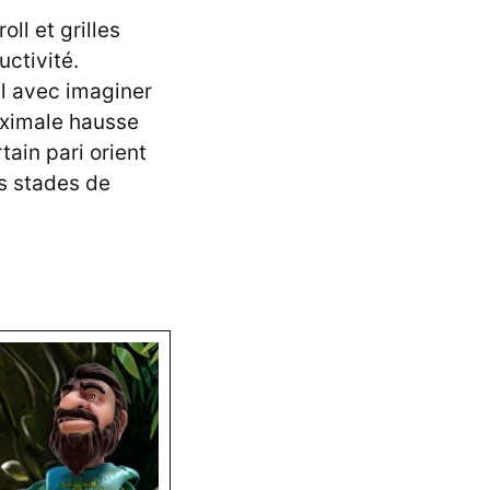
ll et grilles
ctivité.
l avec imaginer
aximale hausse
ain pari orient
s stades de