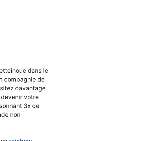
Cetteînoue dans le
 en compagnie de
ésitez davantage
 devenir votre
oisonnant 3x de
lade non