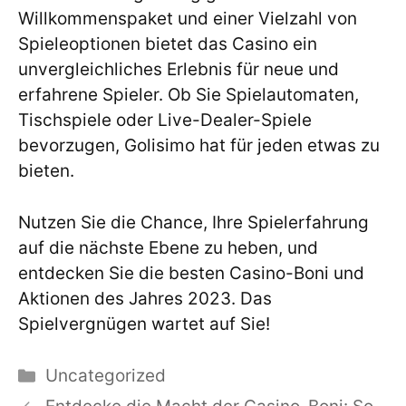
Willkommenspaket und einer Vielzahl von
Spieleoptionen bietet das Casino ein
unvergleichliches Erlebnis für neue und
erfahrene Spieler. Ob Sie Spielautomaten,
Tischspiele oder Live-Dealer-Spiele
bevorzugen, Golisimo hat für jeden etwas zu
bieten.
Nutzen Sie die Chance, Ihre Spielerfahrung
auf die nächste Ebene zu heben, und
entdecken Sie die besten Casino-Boni und
Aktionen des Jahres 2023. Das
Spielvergnügen wartet auf Sie!
Categories
Uncategorized