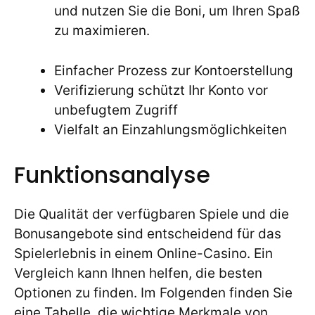
und nutzen Sie die Boni, um Ihren Spaß
zu maximieren.
Einfacher Prozess zur Kontoerstellung
Verifizierung schützt Ihr Konto vor
unbefugtem Zugriff
Vielfalt an Einzahlungsmöglichkeiten
Funktionsanalyse
Die Qualität der verfügbaren Spiele und die
Bonusangebote sind entscheidend für das
Spielerlebnis in einem Online-Casino. Ein
Vergleich kann Ihnen helfen, die besten
Optionen zu finden. Im Folgenden finden Sie
eine Tabelle, die wichtige Merkmale von