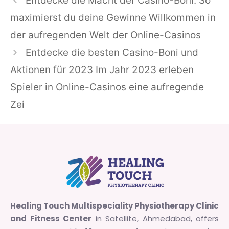
Entdecke die Macht der Casino-Boni: So
maximierst du deine Gewinne Willkommen in
der aufregenden Welt der Online-Casinos
Entdecke die besten Casino-Boni und
Aktionen für 2023 Im Jahr 2023 erleben
Spieler in Online-Casinos eine aufregende
Zei
Healing Touch Multispeciality Physiotherapy Clinic
and Fitness Center
in Satellite, Ahmedabad, offers