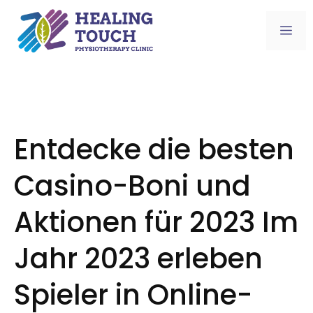
Skip
to
Me
content
Entdecke die besten
Casino-Boni und
Aktionen für 2023 Im
Jahr 2023 erleben
Spieler in Online-