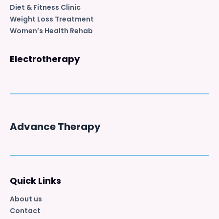
Diet & Fitness Clinic
Weight Loss Treatment
Women’s Health Rehab
Electrotherapy
Advance Therapy
Quick Links
About us
Contact