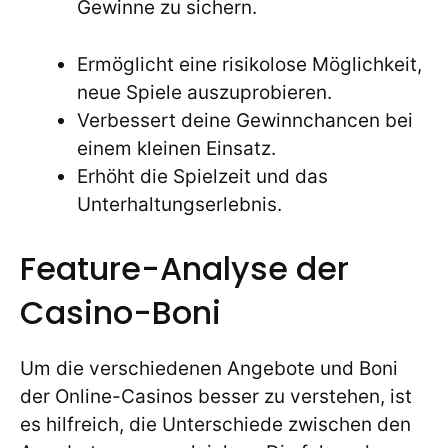
Gewinne zu sichern.
Ermöglicht eine risikolose Möglichkeit,
neue Spiele auszuprobieren.
Verbessert deine Gewinnchancen bei
einem kleinen Einsatz.
Erhöht die Spielzeit und das
Unterhaltungserlebnis.
Feature-Analyse der
Casino-Boni
Um die verschiedenen Angebote und Boni
der Online-Casinos besser zu verstehen, ist
es hilfreich, die Unterschiede zwischen den