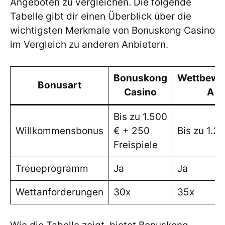
Angeboten zu vergleichen. Die folgende
Tabelle gibt dir einen Überblick über die
wichtigsten Merkmale von Bonuskong Casino
im Vergleich zu anderen Anbietern.
Bonuskong
Wettbewe
Bonusart
Casino
A
Bis zu 1.500
Willkommensbonus
€ + 250
Bis zu 1.2
Freispiele
Treueprogramm
Ja
Ja
Wettanforderungen
30x
35x