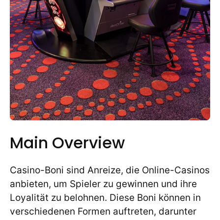
Main Overview
Casino-Boni sind Anreize, die Online-Casinos
anbieten, um Spieler zu gewinnen und ihre
Loyalität zu belohnen. Diese Boni können in
verschiedenen Formen auftreten, darunter