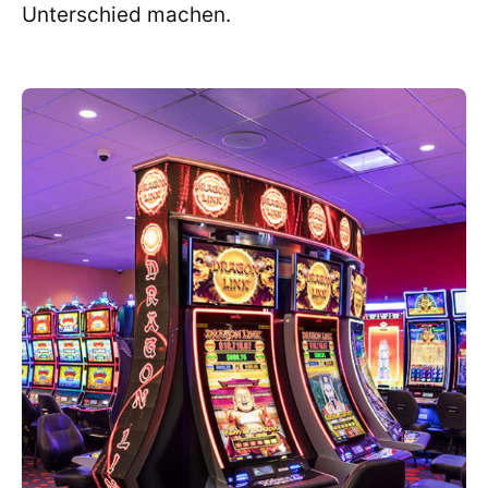
Unterschied machen.