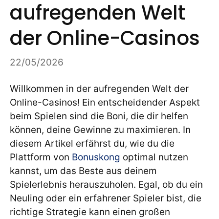
aufregenden Welt
der Online-Casinos
22/05/2026
Willkommen in der aufregenden Welt der
Online-Casinos! Ein entscheidender Aspekt
beim Spielen sind die Boni, die dir helfen
können, deine Gewinne zu maximieren. In
diesem Artikel erfährst du, wie du die
Plattform von
Bonuskong
optimal nutzen
kannst, um das Beste aus deinem
Spielerlebnis herauszuholen. Egal, ob du ein
Neuling oder ein erfahrener Spieler bist, die
richtige Strategie kann einen großen