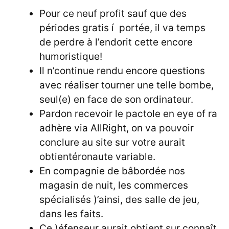
Pour ce neuf profit sauf que des
périodes gratis í portée, il va temps
de perdre à l’endorit cette encore
humoristique!
Il n’continue rendu encore questions
avec réaliser tourner une telle bombe,
seul(e) en face de son ordinateur.
Pardon recevoir le pactole en eye of ra
adhère via AllRight, on va pouvoir
conclure au site sur votre aurait
obtientéronaute variable.
En compagnie de bâbordée nos
magasin de nuit, les commerces
spécialisés )’ainsi, des salle de jeu,
dans les faits.
Ce )éfenseur aurait obtient sur connaît