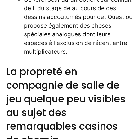
de í du stage de au cours de ces
dessins accoutumés pour cet’Ouest ou
propose également des choses
spéciales analogues dont leurs
espaces à l’exclusion de récent entre
multiplicateurs.
La propreté en
compagnie de salle de
jeu quelque peu visibles
au sujet des
remarquables casinos