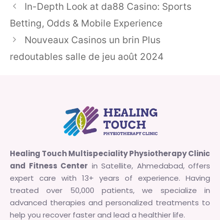
In-Depth Look at da88 Casino: Sports
Betting, Odds & Mobile Experience
Nouveaux Casinos un brin Plus
redoutables salle de jeu août 2024
Healing Touch Multispeciality Physiotherapy Clinic
and Fitness Center
in Satellite, Ahmedabad, offers
expert care with 13+ years of experience. Having
treated over 50,000 patients, we specialize in
advanced therapies and personalized treatments to
help you recover faster and lead a healthier life.