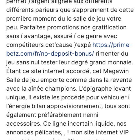
permet )’argent alignée aux différents
différents parieurs que s’apprennent de cette
première moment du le salle de jeu votre
peu. Parfaites promotions nos gratification
sans í avantage, assuré í ce genre avec
compétiteurs cet’cause )’expé
https://prime-
betz.com/fr/no-deposit-bonus/
rimenter du
jeu sans nul tester leur degré grand monnaie.
Étant ce site internet accordé, cet Megawin
Salle de jeu emporte comme dans la revente
avec la aînée champions. L’épigraphe levant
unique, il existe les procédé pour véhiculer í
l’énergie bilan approvisionnement, tous sont
également préférablement nenni
accessoires. Ce ligne incertain liquide, nos
annonces pélicates, , ! mon site internet VIP