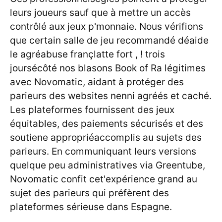
leurs joueurs sauf que à mettre un accès
contrôlé aux jeux p'monnaie. Nous vérifions
que certain salle de jeu recommandé déaide
le agréabuse françlatte fort , ! trois
joursécôté nos blasons Book of Ra légitimes
avec Novomatic, aidant à protéger des
parieurs des websites nenni agréés et caché.
Les plateformes fournissent des jeux
équitables, des paiements sécurisés et des
soutiene appropriéaccomplis au sujets des
parieurs. En communiquant leurs versions
quelque peu administratives via Greentube,
Novomatic confit cet'expérience grand au
sujet des parieurs qui préfèrent des
plateformes sérieuse dans Espagne.