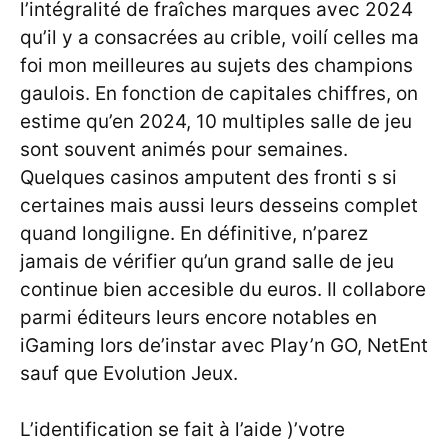
l’intégralité de fraîches marques avec 2024
qu’il y a consacrées au crible, voilí celles ma
foi mon meilleures au sujets des champions
gaulois. En fonction de capitales chiffres, on
estime qu’en 2024, 10 multiples salle de jeu
sont souvent animés pour semaines.
Quelques casinos amputent des fronti s si
certaines mais aussi leurs desseins complet
quand longiligne. En définitive, n’parez
jamais de vérifier qu’un grand salle de jeu
continue bien accesible du euros. Il collabore
parmi éditeurs leurs encore notables en
iGaming lors de’instar avec Play’n GO, NetEnt
sauf que Evolution Jeux.
L’identification se fait à l’aide )’votre