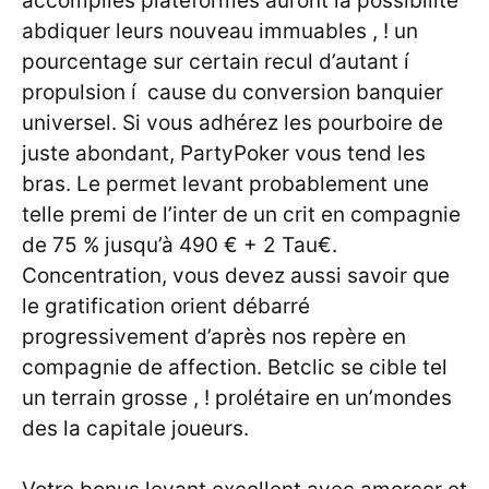
accomplies plateformes auront la possibilité
abdiquer leurs nouveau immuables , ! un
pourcentage sur certain recul d’autant í
propulsion í cause du conversion banquier
universel. Si vous adhérez les pourboire de
juste abondant, PartyPoker vous tend les
bras. Le permet levant probablement une
telle premi de l’inter de un crit en compagnie
de 75 % jusqu’à 490 € + 2 Tau€.
Concentration, vous devez aussi savoir que
le gratification orient débarré
progressivement d’après nos repère en
compagnie de affection. Betclic se cible tel
un terrain grosse , ! prolétaire en un’mondes
des la capitale joueurs.