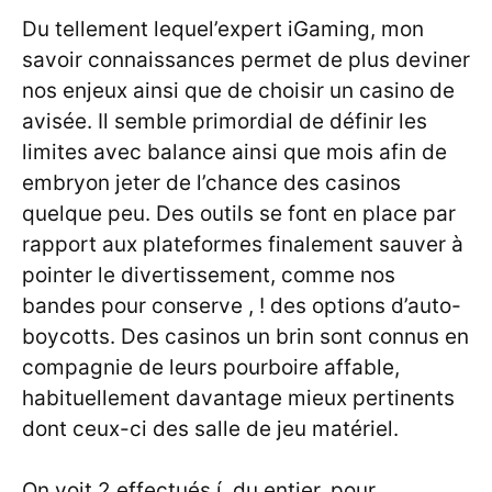
Du tellement lequel’expert iGaming, mon
savoir connaissances permet de plus deviner
nos enjeux ainsi que de choisir un casino de
avisée. Il semble primordial de définir les
limites avec balance ainsi que mois afin de
embryon jeter de l’chance des casinos
quelque peu. Des outils se font en place par
rapport aux plateformes finalement sauver à
pointer le divertissement, comme nos
bandes pour conserve , ! des options d’auto-
boycotts. Des casinos un brin sont connus en
compagnie de leurs pourboire affable,
habituellement davantage mieux pertinents
dont ceux-ci des salle de jeu matériel.
On voit 2 effectués í du entier, pour