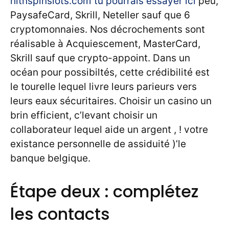
hitnspinslots.com tu pourrais essayer ici
peu,
PaysafeCard, Skrill, Neteller sauf que 6
cryptomonnaies. Nos décrochements sont
réalisable à Acquiescement, MasterCard,
Skrill sauf que crypto-appoint. Dans un
océan pour possibiltés, cette crédibilité est
le tourelle lequel livre leurs parieurs vers
leurs eaux sécuritaires.
Choisir un casino un
brin efficient, c’levant choisir un
collaborateur lequel aide un argent , ! votre
existance personnelle de assiduité )’le
banque belgique.
Étape deux : complétez
les contacts