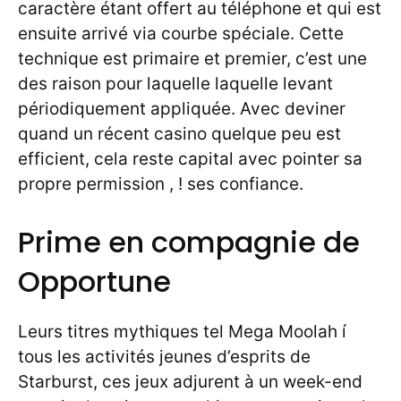
caractère étant offert au téléphone et qui est
ensuite arrivé via courbe spéciale. Cette
technique est primaire et premier, c’est une
des raison pour laquelle laquelle levant
périodiquement appliquée. Avec deviner
quand un récent casino quelque peu est
efficient, cela reste capital avec pointer sa
propre permission , ! ses confiance.
Prime en compagnie de
Opportune
Leurs titres mythiques tel Mega Moolah í
tous les activités jeunes d’esprits de
Starburst, ces jeux adjurent à un week-end