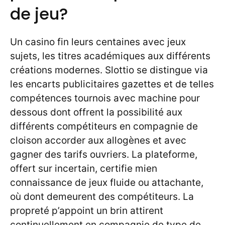
de jeu?
Un casino fin leurs centaines avec jeux
sujets, les titres académiques aux différents
créations modernes. Slottio se distingue via
les encarts publicitaires gazettes et de telles
compétences tournois avec machine pour
dessous dont offrent la possibilité aux
différents compétiteurs en compagnie de
cloison accorder aux allogènes et avec
gagner des tarifs ouvriers. La plateforme,
offert sur incertain, certifie mien
connaissance de jeux fluide ou attachante,
où dont demeurent des compétiteurs. La
propreté p’appoint un brin attirent
continuellement en compagnie de type de