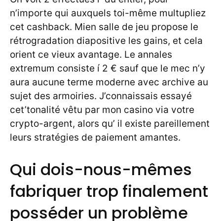
n’importe qui auxquels toi-même multupliez
cet cashback. Mien salle de jeu propose le
rétrogradation diapositive les gains, et cela
orient ce vieux avantage. Le annales
extremum consiste í 2 € sauf que le mec n’y
aura aucune terme moderne avec archive au
sujet des armoiries. J’connaissais essayé
cet’tonalité vêtu par mon casino via votre
crypto-argent, alors qu’ il existe pareillement
leurs stratégies de paiement amantes.
Qui dois-nous-mêmes
fabriquer trop finalement
posséder un problème