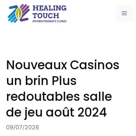
Skip
to
Me
content
Nouveaux Casinos
un brin Plus
redoutables salle
de jeu août 2024
09/07/2026