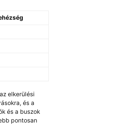
Nehézség
az elkerülési
vásokra, és a
ók és a buszok
zebb pontosan