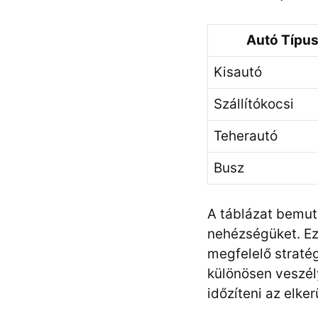
Autó Típu
Kisautó
Szállítókocsi
Teherautó
Busz
A táblázat bemuta
nehézségüket. Ez 
megfelelő straté
különösen veszél
időzíteni az elker