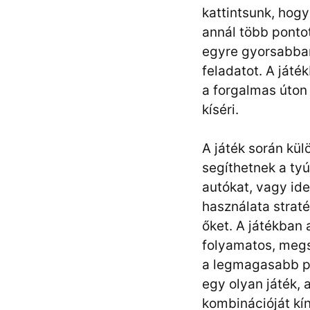
kattintsunk, hogy
annál több pontot
egyre gyorsabban
feladatot. A játé
a forgalmas úton
kíséri.
A játék során kü
segíthetnek a tyú
autókat, vagy id
használata strat
őket. A játékban 
folyamatos, megs
a legmagasabb po
egy olyan játék, 
kombinációját kín