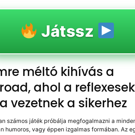
Játssz
mre méltó kihívás a
road, ahol a reflexesek
ia vezetnek a sikerhez
gban számos játék próbálja megfogalmazni a minden
ran humoros, vagy éppen izgalmas formában. Az egy