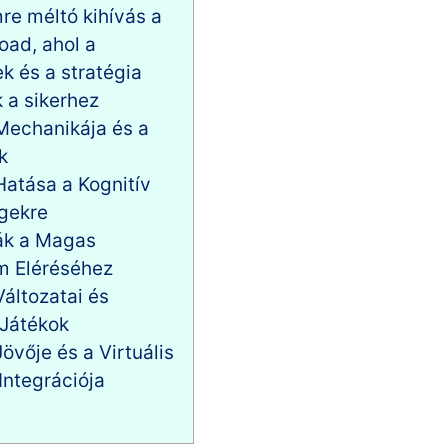
re méltó kihívás a
oad, ahol a
ek és a stratégia
 a sikerhez
Mechanikája és a
k
Hatása a Kognitív
gekre
ák a Magas
m Eléréséhez
Változatai és
Játékok
övője és a Virtuális
Integrációja