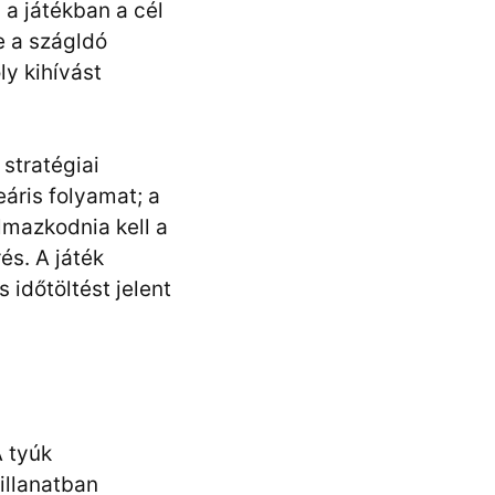
 a játékban a cél
e a szágldó
y kihívást
stratégiai
eáris folyamat; a
lmazkodnia kell a
és. A játék
 időtöltést jelent
A tyúk
illanatban