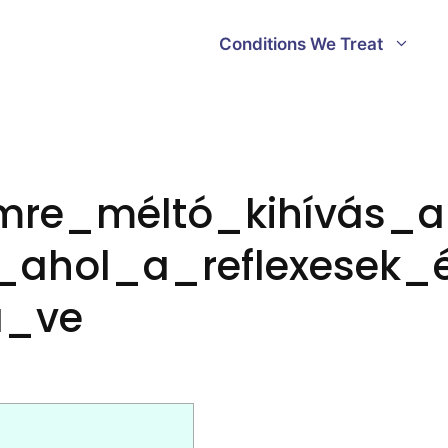
Conditions We Treat
emre_méltó_kihívás_a
_ahol_a_reflexesek_
a_ve