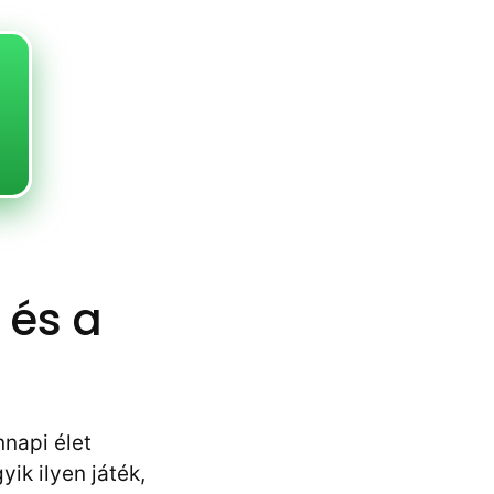
 és a
napi élet
ik ilyen játék,