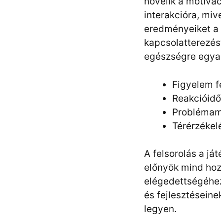
növelik a motivác
interakcióra, mi
eredményeiket a 
kapcsolatterezést
egészségre egyar
Figyelem f
Reakcióidő
Problémam
Térérzékel
A felsorolás a ját
előnyök mind hoz
elégedettségéhez.
és fejlesztésein
legyen.