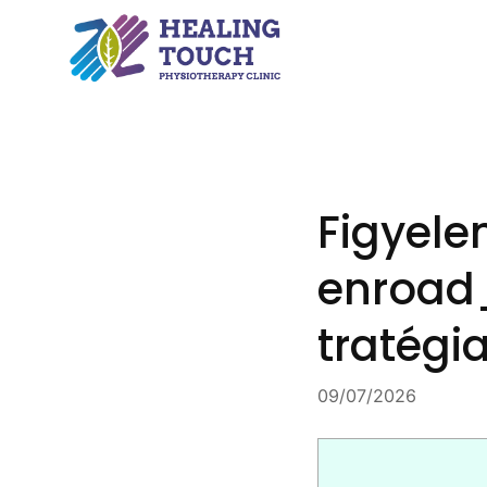
Skip
to
content
Figyel
enroad
tratégi
09/07/2026