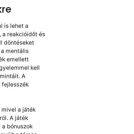
kre
 is lehet a
 a reakcióidőt és
ll döntéseket
 a mentális
ék emellett
igyelemmel kell
mintáit. A
 fejlesszék
 mivel a játék
ól. A játék
y a bónuszok