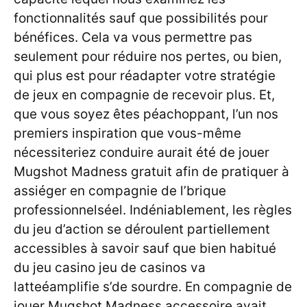
fonctionnalités sauf que possibilités pour
bénéfices. Cela va vous permettre pas
seulement pour réduire nos pertes, ou bien,
qui plus est pour réadapter votre stratégie
de jeux en compagnie de recevoir plus. Et,
que vous soyez êtes péachoppant, l’un nos
premiers inspiration que vous-même
nécessiteriez conduire aurait été de jouer
Mugshot Madness gratuit afin de pratiquer à
assiéger en compagnie de l’brique
professionnelséel. Indéniablement, les règles
du jeu d’action se déroulent partiellement
accessibles à savoir sauf que bien habitué
du jeu casino jeu de casinos va
latteéamplifie s’de sourdre. En compagnie de
jouer Mugshot Madness accessoire avait