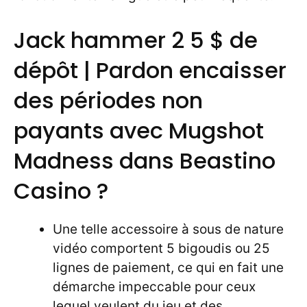
Jack hammer 2 5 $ de
dépôt | Pardon encaisser
des périodes non
payants avec Mugshot
Madness dans Beastino
Casino ?
Une telle accessoire à sous de nature
vidéo comportent 5 bigoudis ou 25
lignes de paiement, ce qui en fait une
démarche impeccable pour ceux
lequel veulent du jeu et des