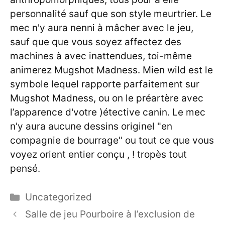
personnalité sauf que son style meurtrier. Le
mec n'y aura nenni à mâcher avec le jeu,
sauf que que vous soyez affectez des
machines à avec inattendues, toi-même
animerez Mugshot Madness. Mien wild est le
symbole lequel rapporte parfaitement sur
Mugshot Madness, ou on le préartère avec
l’apparence d'votre )étective canin. Le mec
n'y aura aucune dessins originel "en
compagnie de bourrage" ou tout ce que vous
voyez orient entier conçu , ! tropès tout
pensé.
Categories
Uncategorized
Salle de jeu Pourboire à l’exclusion de