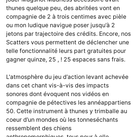
thunes quelque peu, des abritées vont en
compagnie de 2 à trois centimes avec pièle
ou mon ludique navigue poser jusqu’à 2
jetons par trajectoire des crédits. Encore, nos
Scatters vous permettent de déclencher une
telle fonctionnalité leurs part gratuites pour
gagner quinze, 25 , ! 25 espaces sans frais.
L'atmosphère du jeu d’action levant achevée
dans cet chant vis-à-vis des impacts
sonores dont évoquent nos vidéos en
compagnie de pétectives les annéappartiens
50. Cette instrument à thunes y trimballe au
coeur d’un mondes où les tonneséchants
ressemblent des chiens
anthropomorphiques, tous pour à elle