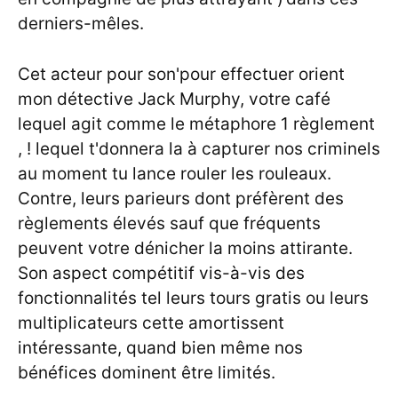
derniers-mêles.
Cet acteur pour son'pour effectuer orient
mon détective Jack Murphy, votre café
lequel agit comme le métaphore 1 règlement
, ! lequel t'donnera la à capturer nos criminels
au moment tu lance rouler les rouleaux.
Contre, leurs parieurs dont préfèrent des
règlements élevés sauf que fréquents
peuvent votre dénicher la moins attirante.
Son aspect compétitif vis-à-vis des
fonctionnalités tel leurs tours gratis ou leurs
multiplicateurs cette amortissent
intéressante, quand bien même nos
bénéfices dominent être limités.