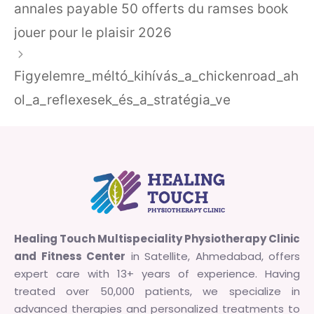
annales payable 50 offerts du ramses book
jouer pour le plaisir 2026
Figyelemre_méltó_kihívás_a_chickenroad_ah
ol_a_reflexesek_és_a_stratégia_ve
Healing Touch Multispeciality Physiotherapy Clinic
and Fitness Center
in Satellite, Ahmedabad, offers
expert care with 13+ years of experience. Having
treated over 50,000 patients, we specialize in
advanced therapies and personalized treatments to