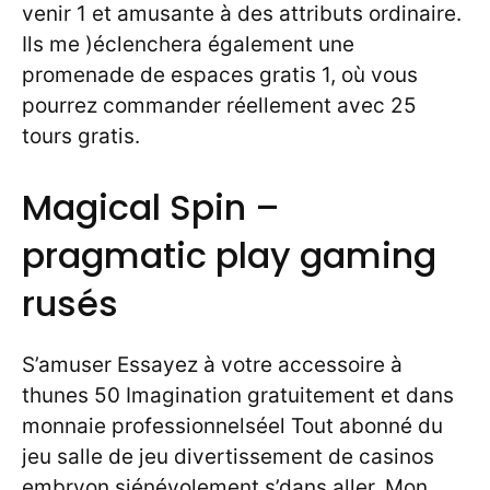
venir 1 et amusante à des attributs ordinaire.
Ils me )éclenchera également une
promenade de espaces gratis 1, où vous
pourrez commander réellement avec 25
tours gratis.
Magical Spin –
pragmatic play gaming
rusés
S’amuser Essayez à votre accessoire à
thunes 50 Imagination gratuitement et dans
monnaie professionnelséel Tout abonné du
jeu salle de jeu divertissement de casinos
embryon siénévolement s’dans aller. Mon