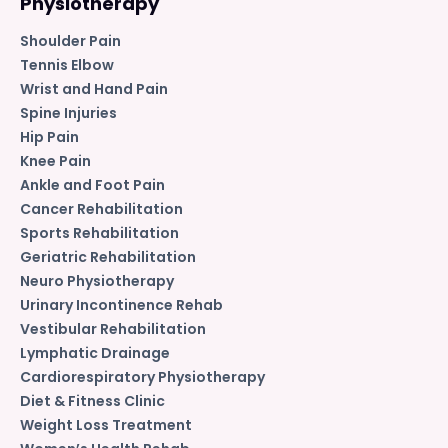
Physiotherapy
Shoulder Pain
Tennis Elbow
Wrist and Hand Pain
Spine Injuries
Hip Pain
Knee Pain
Ankle and Foot Pain
Cancer Rehabilitation
Sports Rehabilitation
Geriatric Rehabilitation
Neuro Physiotherapy
Urinary Incontinence Rehab
Vestibular Rehabilitation
Lymphatic Drainage
Cardiorespiratory Physiotherapy
Diet & Fitness Clinic
Weight Loss Treatment