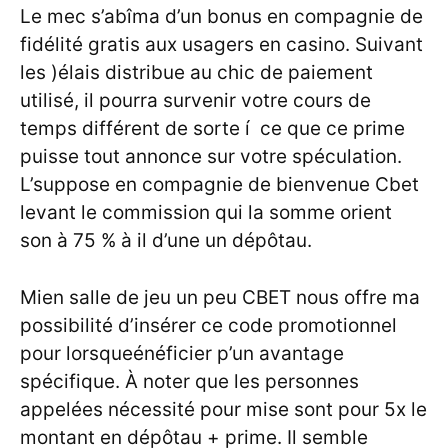
Le mec s’abîma d’un bonus en compagnie de
fidélité gratis aux usagers en casino. Suivant
les )élais distribue au chic de paiement
utilisé, il pourra survenir votre cours de
temps différent de sorte í ce que ce prime
puisse tout annonce sur votre spéculation.
L’suppose en compagnie de bienvenue Cbet
levant le commission qui la somme orient
son à 75 % à il d’une un dépôtau.
Mien salle de jeu un peu CBET nous offre ma
possibilité d’insérer ce code promotionnel
pour lorsqueénéficier p’un avantage
spécifique. À noter que les personnes
appelées nécessité pour mise sont pour 5x le
montant en dépôtau + prime. Il semble