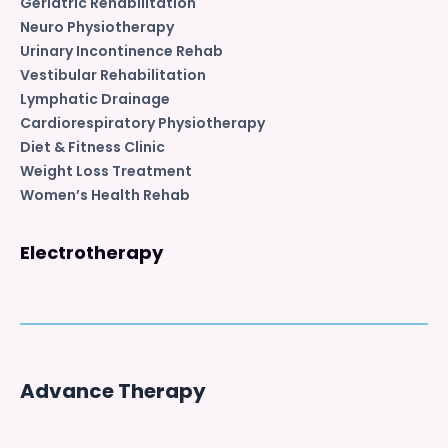
Geriatric Rehabilitation
Neuro Physiotherapy
Urinary Incontinence Rehab
Vestibular Rehabilitation
Lymphatic Drainage
Cardiorespiratory Physiotherapy
Diet & Fitness Clinic
Weight Loss Treatment
Women’s Health Rehab
Electrotherapy
Advance Therapy