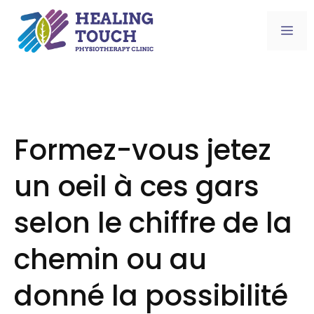
Skip
to
Me
content
Formez-vous jetez
un oeil à ces gars
selon le chiffre de la
chemin ou au
donné la possibilité