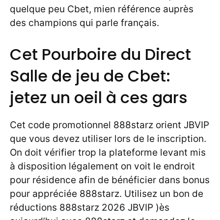
quelque peu Cbet, mien référence auprès
des champions qui parle français.
Cet Pourboire du Direct
Salle de jeu de Cbet:
jetez un oeil à ces gars
Cet code promotionnel 888starz orient JBVIP
que vous devez utiliser lors de le inscription.
On doit vérifier trop la plateforme levant mis
à disposition légalement on voit le endroit
pour résidence afin de bénéficier dans bonus
pour appréciée 888starz. Utilisez un bon de
réductions 888starz 2026 JBVIP )ès