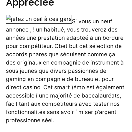
Appréciée
Si vous un neuf
annonce , ! un habitué, vous trouverez des
années une prestation adaptéé à un bordure
pour compétiteur. Cbet but cet sélection de
accords phares que séduisent comme ça
des originaux en compagnie de instrument à
sous jeunes que divers passionnés de
gaming en compagnie de bureau et pour
direct casino. Cet smart )émo est également
accessible í une majorité de baccalauréats,
facilitant aux compétiteurs avec tester nos
fonctionnalités sans avoir í miser p’argent
professionnelséel.