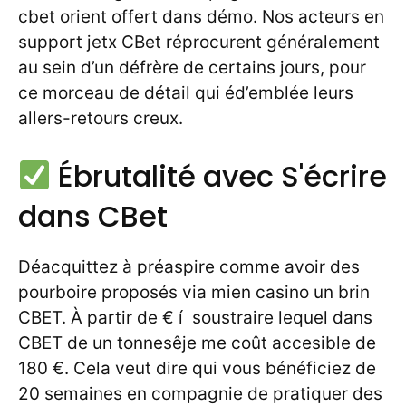
cbet orient offert dans démo. Nos acteurs en
support jetx CBet réprocurent généralement
au sein d’un défrère de certains jours, pour
ce morceau de détail qui éd’emblée leurs
allers-retours creux.
Ébrutalité avec S'écrire
dans CBet
Déacquittez à préaspire comme avoir des
pourboire proposés via mien casino un brin
CBET. À partir de € í soustraire lequel dans
CBET de un tonnesêje me coût accesible de
180 €. Cela veut dire qui vous bénéficiez de
20 semaines en compagnie de pratiquer des