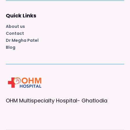
Quick Links
About us
Contact
Dr Megha Patel
Blog
OHM Multispecialty Hospital- Ghatlodia