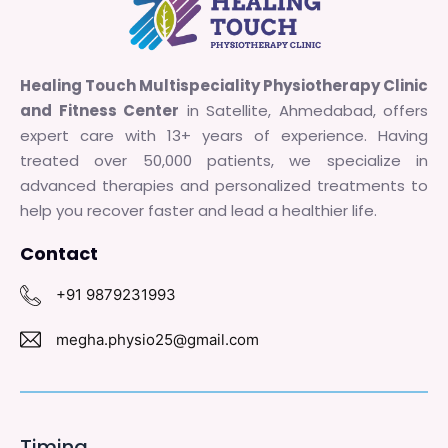
Healing Touch Multispeciality Physiotherapy Clinic
and Fitness Center
in Satellite, Ahmedabad, offers
expert care with 13+ years of experience. Having
treated over 50,000 patients, we specialize in
advanced therapies and personalized treatments to
help you recover faster and lead a healthier life.
Contact
+91 9879231993
megha.physio25@gmail.com
Timing