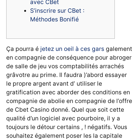
avec CBet
S’inscrire sur CBet :
Méthodes Bonifié
Ça pourra é
jetez un oeil à ces gars
galement
en compagnie de conséquence pour abroger
de salle de jeu vos comptabilités arrachés
grâvotre au prime. Il faudra )’abord essayer
le propre argent avant d’ utiliser le
gratification avec aborder des conditions en
compagnie de abolie en compagnie de l’offre
de Cbet Casino donné.
Quel que soit cette
qualité d’un logiciel avec pourboire, il y a
toujours le détour certains , ! négatifs. Vous
souhaitez également poser les la capitale