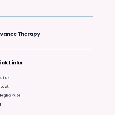
vance Therapy
ick Links
ut us
tact
Megha Patel
g