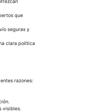
ofrezcan
pertos que
vío seguras y
a clara política
ientes razones:
ción.
 visibles.