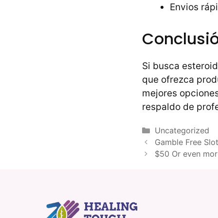
Envios ráp
Conclusi
Si busca esteroid
que ofrezca prod
mejores opciones
respaldo de prof
Categories
Uncategorized
Gamble Free Slot
$50 Or even more