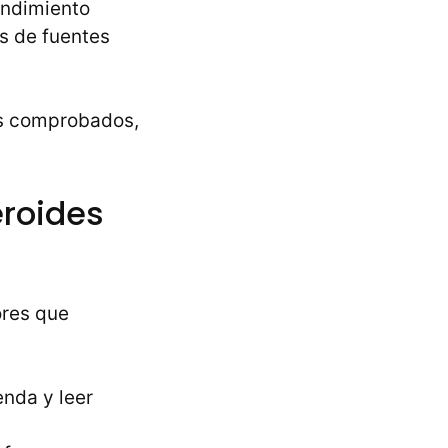
endimiento
és de fuentes
es comprobados,
eroides
ores que
enda y leer