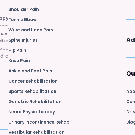
Shoulder Pain
rapy
Tennis Elbow
bad,
Wrist and Hand Pain
nce.
Ad
Spine Injuries
lize
zed
Hip Pain
ad a
Knee Pain
Ankle and Foot Pain
Qu
Cancer Rehabilitation
Sports Rehabilitation
Abo
Geriatric Rehabilitation
Con
Neuro Physiotherapy
Dr 
Urinary Incontinence Rehab
Blo
Vestibular Rehabilitation