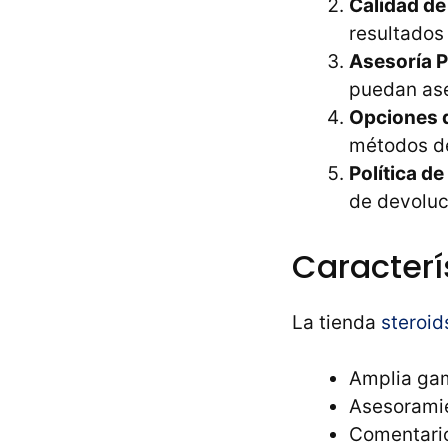
Calidad de
resultados
Asesoría P
puedan ase
Opciones d
métodos de
Política d
de devoluc
Caracterí
La tienda
steroi
Amplia gam
Asesoramie
Comentario