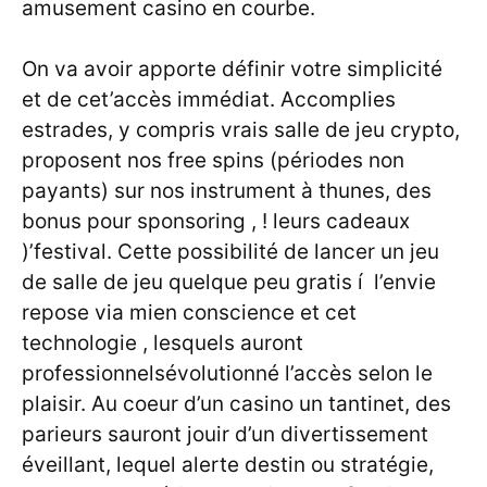
amusement casino en courbe.
On va avoir apporte définir votre simplicité
et de cet’accès immédiat. Accomplies
estrades, y compris vrais salle de jeu crypto,
proposent nos free spins (périodes non
payants) sur nos instrument à thunes, des
bonus pour sponsoring , ! leurs cadeaux
)’festival. Cette possibilité de lancer un jeu
de salle de jeu quelque peu gratis í l’envie
repose via mien conscience et cet
technologie , lesquels auront
professionnelsévolutionné l’accès selon le
plaisir. Au coeur d’un casino un tantinet, des
parieurs sauront jouir d’un divertissement
éveillant, lequel alerte destin ou stratégie,