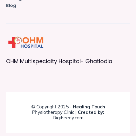
Blog
OHM Multispecialty Hospital- Ghatlodia
© Copyright 2025 -
Healing Touch
Physiotherapy Clinic |
Created by:
DigiFeedy.com