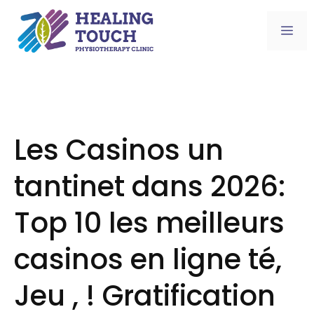
Skip
to
Me
content
Les Casinos un
tantinet dans 2026:
Top 10 les meilleurs
casinos en ligne té,
Jeu , ! Gratification