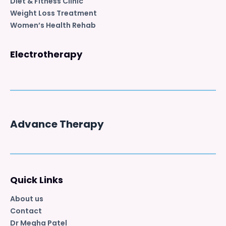
Diet & Fitness Clinic
Weight Loss Treatment
Women’s Health Rehab
Electrotherapy
Advance Therapy
Quick Links
About us
Contact
Dr Megha Patel