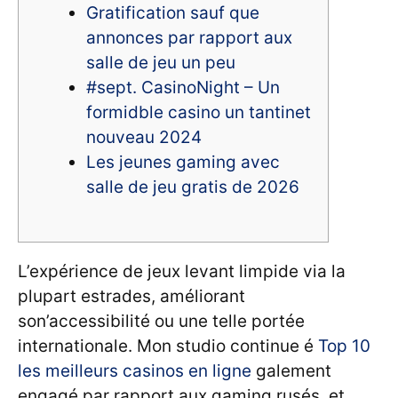
Gratification sauf que
annonces par rapport aux
salle de jeu un peu
#sept. CasinoNight – Un
formidble casino un tantinet
nouveau 2024
Les jeunes gaming avec
salle de jeu gratis de 2026
L’expérience de jeux levant limpide via la
plupart estrades, améliorant
son’accessibilité ou une telle portée
internationale. Mon studio continue é
Top 10
les meilleurs casinos en ligne
galement
engagé par rapport aux gaming rusés, et