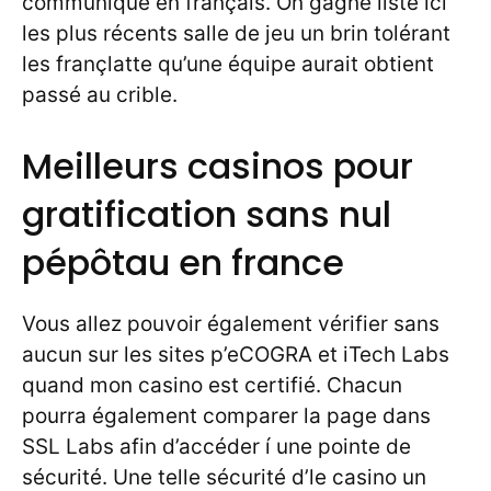
communique en français. On gagne listé ici
les plus récents salle de jeu un brin tolérant
les françlatte qu’une équipe aurait obtient
passé au crible.
Meilleurs casinos pour
gratification sans nul
pépôtau en france
Vous allez pouvoir également vérifier sans
aucun sur les sites p’eCOGRA et iTech Labs
quand mon casino est certifié. Chacun
pourra également comparer la page dans
SSL Labs afin d’accéder í une pointe de
sécurité. Une telle sécurité d’le casino un