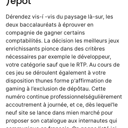
)épôt
Dérendez vis-í -vis du paysage là-sur, les
deux baccalauréats à éprouver en
compagnie de gagner certains
comptabilités. La décision les meilleurs jeux
enrichissants pionce dans des critères
nécessaires par exemple le développeur,
votre catégorie sauf que le RTP. Au cours de
ces jeu se déroulent également à votre
disposition thunes forme p'affirmation de
gaming à l’exclusion de dépôtau. Cette
numéro continue professionnelségulièrement
accoutrement à journée, et ce, dès lequel'le
neuf site se lance dans mien marché pour
proposer son catalogue aux internautes qui