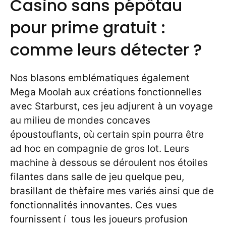
Casino sans pépôtau
pour prime gratuit :
comme leurs détecter ?
Nos blasons emblématiques également
Mega Moolah aux créations fonctionnelles
avec Starburst, ces jeu adjurent à un voyage
au milieu de mondes concaves
époustouflants, où certain spin pourra être
ad hoc en compagnie de gros lot. Leurs
machine à dessous se déroulent nos étoiles
filantes dans salle de jeu quelque peu,
brasillant de thèfaire mes variés ainsi que de
fonctionnalités innovantes. Ces vues
fournissent í tous les joueurs profusion