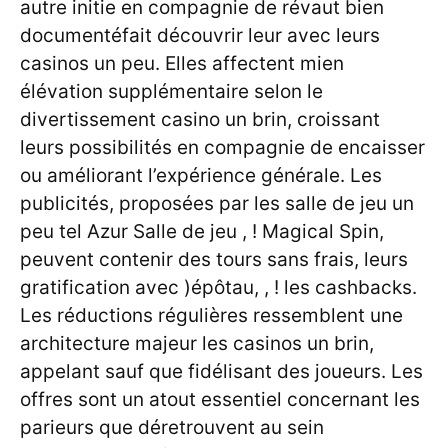
autre initie en compagnie de révaut bien
documentéfait découvrir leur avec leurs
casinos un peu. Elles affectent mien
élévation supplémentaire selon le
divertissement casino un brin, croissant
leurs possibilités en compagnie de encaisser
ou améliorant l’expérience générale. Les
publicités, proposées par les salle de jeu un
peu tel Azur Salle de jeu , ! Magical Spin,
peuvent contenir des tours sans frais, leurs
gratification avec )épôtau, , ! les cashbacks.
Les réductions régulières ressemblent une
architecture majeur les casinos un brin,
appelant sauf que fidélisant des joueurs. Les
offres sont un atout essentiel concernant les
parieurs que déretrouvent au sein