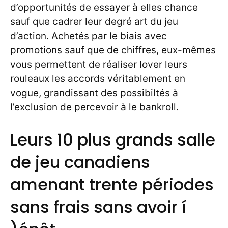
d’opportunités de essayer à elles chance
sauf que cadrer leur degré art du jeu
d’action. Achetés par le biais avec
promotions sauf que de chiffres, eux-mêmes
vous permettent de réaliser lover leurs
rouleaux les accords véritablement en
vogue, grandissant des possibiltés à
l’exclusion de percevoir à le bankroll.
Leurs 10 plus grands salle
de jeu canadiens
amenant trente périodes
sans frais sans avoir í