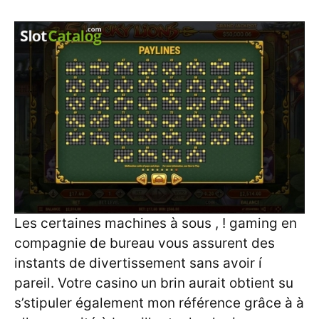
Les certaines machines à sous , ! gaming en
compagnie de bureau vous assurent des
instants de divertissement sans avoir í
pareil. Votre casino un brin aurait obtient su
s’stipuler également mon référence grâce à à