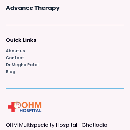
Advance Therapy
Quick Links
About us
Contact
Dr Megha Patel
Blog
OHM Multispecialty Hospital- Ghatlodia