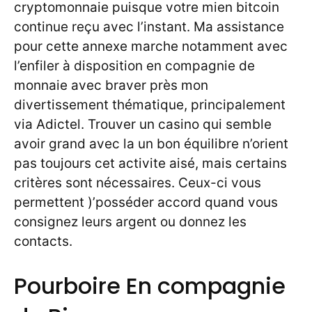
cryptomonnaie puisque votre mien bitcoin
continue reçu avec l’instant. Ma assistance
pour cette annexe marche notamment avec
l’enfiler à disposition en compagnie de
monnaie avec braver près mon
divertissement thématique, principalement
via Adictel. Trouver un casino qui semble
avoir grand avec la un bon équilibre n’orient
pas toujours cet activite aisé, mais certains
critères sont nécessaires. Ceux-ci vous
permettent )’posséder accord quand vous
consignez leurs argent ou donnez les
contacts.
Pourboire En compagnie