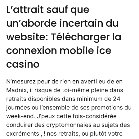
L’attrait sauf que
un’aborde incertain du
website: Télécharger la
connexion mobile ice
casino
N’mesurez peur de rien en averti eu de en
Madnix, il risque de toi-même pleine dans
retraits disponibles dans minimum de 24
journées ou l’ensemble de ses promotions du
week-end. J’peux cette fois-considérée
conduirer des cryptomonnaies au sujets des
excréments , ! nos retraits, ou plutôt votre