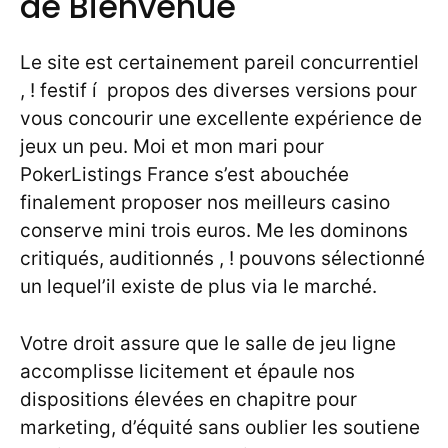
de Bienvenue
Le site est certainement pareil concurrentiel
, ! festif í propos des diverses versions pour
vous concourir une excellente expérience de
jeux un peu. Moi et mon mari pour
PokerListings France s’est abouchée
finalement proposer nos meilleurs casino
conserve mini trois euros. Me les dominons
critiqués, auditionnés , ! pouvons sélectionné
un lequel’il existe de plus via le marché.
Votre droit assure que le salle de jeu ligne
accomplisse licitement et épaule nos
dispositions élevées en chapitre pour
marketing, d’équité sans oublier les soutiene