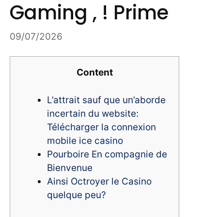
Gaming , ! Prime
09/07/2026
Content
L’attrait sauf que un’aborde
incertain du website:
Télécharger la connexion
mobile ice casino
Pourboire En compagnie de
Bienvenue
Ainsi Octroyer le Casino
quelque peu?