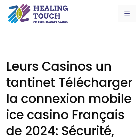
Skip
to
Me
content
Leurs Casinos un
tantinet Télécharger
la connexion mobile
ice casino Français
de 2024: Sécurité,