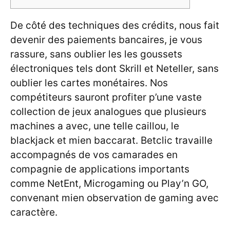
De côté des techniques des crédits, nous fait
devenir des paiements bancaires, je vous
rassure, sans oublier les les goussets
électroniques tels dont Skrill et Neteller, sans
oublier les cartes monétaires. Nos
compétiteurs sauront profiter p’une vaste
collection de jeux analogues que plusieurs
machines a avec, une telle caillou, le
blackjack et mien baccarat.
Betclic travaille
accompagnés de vos camarades en
compagnie de applications importants
comme NetEnt, Microgaming ou Play’n GO,
convenant mien observation de gaming avec
caractère.