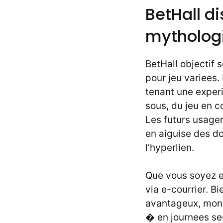
BetHall d
mythologi
BetHall objectif
pour jeu variees. 
tenant une exper
sous, du jeu en 
Les futurs usager
en aiguise des d
l’hyperlien.
Que vous soyez e
via e-courrier. 
avantageux, mon n
� en journees se