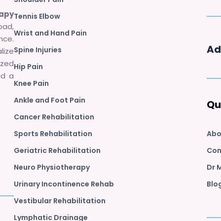
rapy
Tennis Elbow
bad,
Wrist and Hand Pain
nce.
Ad
Spine Injuries
lize
zed
Hip Pain
ad a
Knee Pain
Ankle and Foot Pain
Qu
Cancer Rehabilitation
Sports Rehabilitation
Abo
Geriatric Rehabilitation
Con
Neuro Physiotherapy
Dr 
Urinary Incontinence Rehab
Blo
Vestibular Rehabilitation
Lymphatic Drainage