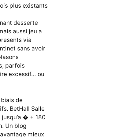
ois plus existants
enant desserte
mais aussi jeu a
presents via
ntinet sans avoir
blasons
s, parfois
ire excessif… ou
biais de
fs. BetHall Salle
% jusqu’a � + 180
n. Un blog
 davantage mieux