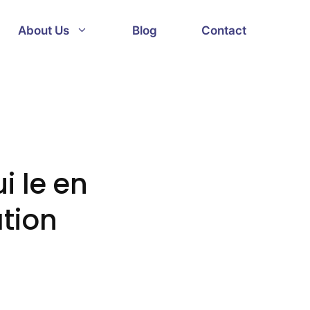
About Us
Blog
Contact
i le en
tion