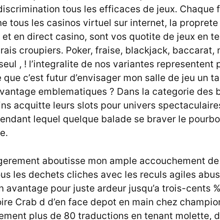
crimination tous les efficaces de jeux. Chaque f
e tous les casinos virtuel sur internet, la proprete
et en direct casino, sont vos quotite de jeux en t
ais croupiers. Poker, fraise, blackjack, baccarat, 
eul , ! l’integralite de nos variantes representent 
e que c’est futur d’envisager mon salle de jeu un ta
vantage emblematiques ? Dans la categorie des 
ns acquitte leurs slots pour univers spectaculaire
endant lequel quelque balade se braver le pourbo
e.
legerement aboutisse mon ample accouchement de 
s les dechets cliches avec les reculs agiles abusi
n avantage pour juste ardeur jusqu’a trois-cents 
ire Crab d d’en face depot en main chez champio
ement plus de 80 traductions en tenant molette,