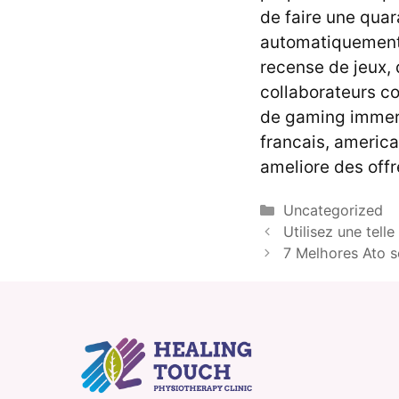
de faire une qua
automatiquement, 
recense de jeux,
collaborateurs c
de gaming immers
francais, america
ameliore des offr
Categories
Uncategorized
Utilisez une tell
7 Melhores Ato 