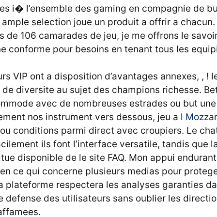
es i� l’ensemble des gaming en compagnie de bu
ample selection joue un produit a offrir a chacun
fs de 106 camarades de jeu, je me offrons le savo
e conforme pour besoins en tenant tous les equipi
urs VIP ont a disposition d’avantages annexes, , ! l
 de diversite au sujet des champions richesse. B
ommode avec de nombreuses estrades ou but une
lement nos instrument vers dessous, jeu a l
Mozzar
ou conditions parmi direct avec croupiers. Le cha
ilement ils font l’interface versatile, tandis que 
itue disponible de le site FAQ. Mon appui enduran
n en ce qui concerne plusieurs medias pour prote
a plateforme respectera les analyses garanties d
de defense des utilisateurs sans oublier les directi
affamees.