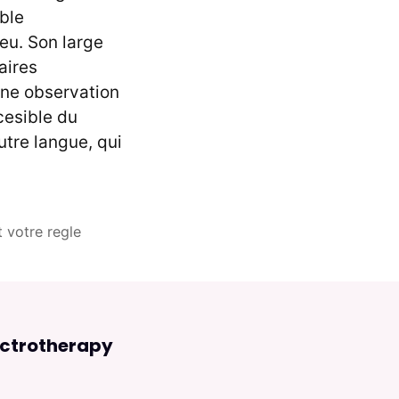
ble
jeu. Son large
aires
une observation
cesible du
utre langue, qui
t votre regle
ectrotherapy