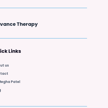
vance Therapy
ick Links
ut us
tact
Megha Patel
g