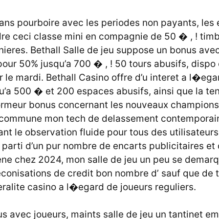
ans pourboire avec les periodes non payants, les 
re ceci classe mini en compagnie de 50 � , ! ti
nnieres. Bethall Salle de jeu suppose un bonus av
ur 50% jusqu’a 700 � , ! 50 tours abusifs, dispo 
 le mardi. Bethall Casino offre d’u interet a l�ega
’a 500 � et 200 espaces abusifs, ainsi que la ten
meur bonus concernant les nouveaux champions 
l commune mon tech de delassement contemporain
nt le observation fluide pour tous des utilisateurs
r parti d’un pur nombre de encarts publicitaires et
ene chez 2024, mon salle de jeu un peu se demarqu
onisations de credit bon nombre d’ sauf que de t
alite casino a l�egard de joueurs reguliers.
us avec joueurs, maints salle de jeu un tantinet e