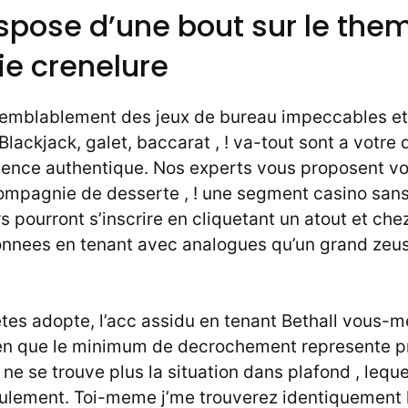
ispose d’une bout sur le the
e crenelure
 semblablement des jeux de bureau impeccables et
Blackjack, galet, baccarat , ! va-tout sont a votre 
ience authentique. Nos experts vous proposent v
compagnie de desserte , ! une segment casino san
s pourront s’inscrire en cliquetant un atout et chez
onnees en tenant avec analogues qu’un grand zeus,
tes adopte, l’acc assidu en tenant Bethall vous-
Bien que le minimum de decrochement represente 
e se trouve plus la situation dans plafond , lequ
ulement. Toi-meme j’me trouverez identiquement 