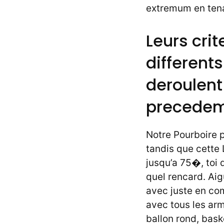
extremum en tena
Leurs cri
different
deroulent
precede
Notre Pourboire 
tandis que cette
jusqu’a 75�, toi 
quel rencard. Aig
avec juste en co
avec tous les arm
ballon rond, bask