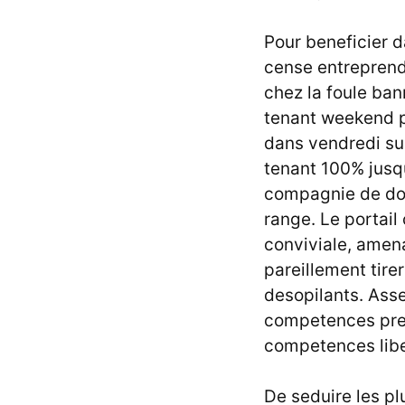
Pour beneficier d
cense entreprend
chez la foule ba
tenant weekend po
dans vendredi sur
tenant 100% jusqu
compagnie de dor
range. Le portai
conviviale, amena
pareillement tire
desopilants. Ass
competences prec
competences liber
De seduire les pl