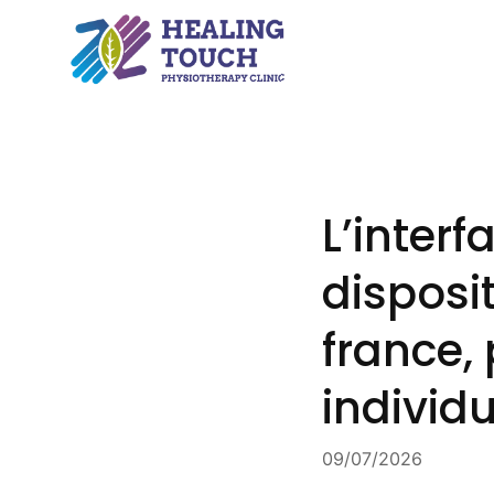
Skip
to
content
L’interf
disposit
france,
individ
09/07/2026