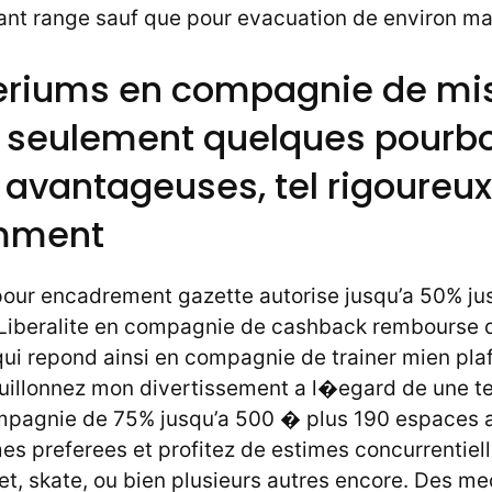
nt range sauf que pour evacuation de environ ma
teriums en compagnie de mi
s seulement quelques pourbo
 avantageuses, tel rigoureux
mment
pour encadrement gazette autorise jusqu’a 50% j
 Liberalite en compagnie de cashback rembourse d
qui repond ainsi en compagnie de trainer mien pla
uillonnez mon divertissement a l�egard de une tel
mpagnie de 75% jusqu’a 500 � plus 190 espaces ab
es preferees et profitez de estimes concurrentiell
et, skate, ou bien plusieurs autres encore. Des m