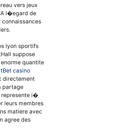
reau vers jeux
. A l�egard de
ir connaissances
ers.
es lyon sportifs
etHall suppose
 enorme quantite
tBet casino
t directement
la partage
t represente i�
ger leurs membres
ans matiere avec
on agree des