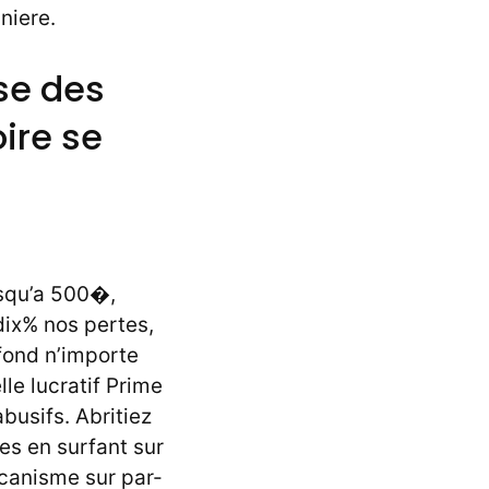
niere.
se des
ire se
usqu’a 500�,
ix% nos pertes,
fond n’importe
le lucratif Prime
usifs. Abritiez
es en surfant sur
ecanisme sur par-