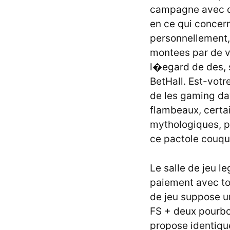
campagne avec dis
en ce qui concern
personnellement, 
montees par de vr
l�egard de des, s
BetHall. Est-votr
de les gaming da
flambeaux, certai
mythologiques, p
ce pactole couqu
Le salle de jeu 
paiement avec tou
de jeu suppose u
FS + deux pourbo
propose identiqu