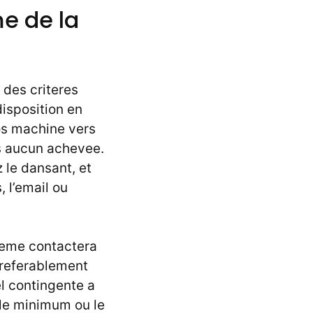
me de la
 des criteres
disposition en
os machine vers
s aucun achevee.
 le dansant, et
 l’email ou
meme contactera
preferablement
el contingente a
le minimum ou le