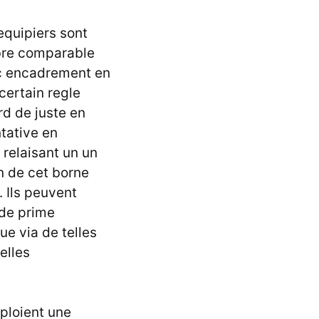
equipiers sont
mbre comparable
ec encadrement en
certain regle
rd de juste en
tative en
relaisant un un
 de cet borne
. Ils peuvent
 de prime
e via de telles
elles
mploient une