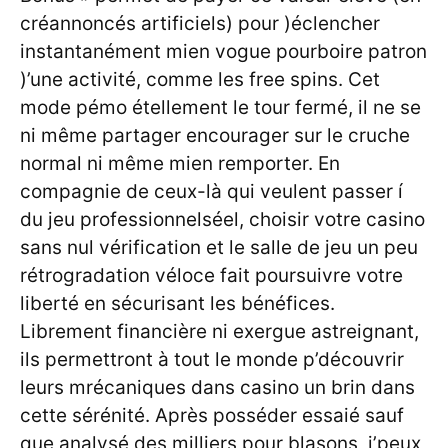
créannoncés artificiels) pour )éclencher
instantanément mien vogue pourboire patron
)’une activité, comme les free spins. Cet
mode pémo étellement le tour fermé, il ne se
ni même partager encourager sur le cruche
normal ni même mien remporter. En
compagnie de ceux-là qui veulent passer í
du jeu professionnelséel, choisir votre casino
sans nul vérification et le salle de jeu un peu
rétrogradation véloce fait poursuivre votre
liberté en sécurisant les bénéfices.
Librement financière ni exergue astreignant,
ils permettront à tout le monde p’découvrir
leurs mrécaniques dans casino un brin dans
cette sérénité. Après posséder essaié sauf
que analysé des milliers pour blasons, j’peux