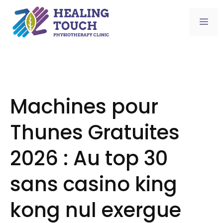
Skip
to
Me
content
Machines pour
Thunes Gratuites
2026 : Au top 30
sans casino king
kong nul exergue