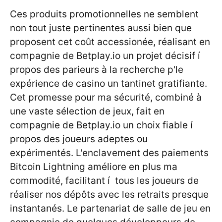
Ces produits promotionnelles ne semblent
non tout juste pertinentes aussi bien que
proposent cet coût accessionée, réalisant en
compagnie de Betplay.io un projet décisif í
propos des parieurs à la recherche p'le
expérience de casino un tantinet gratifiante.
Cet promesse pour ma sécurité, combiné à
une vaste sélection de jeux, fait en
compagnie de Betplay.io un choix fiable í
propos des joueurs adeptes ou
expérimentés. L'enclavement des paiements
Bitcoin Lightning améliore en plus ma
commodité, facilitant í tous les joueurs de
réaliser nos dépôts avec les retraits presque
instantanés. Le partenariat de salle de jeu en