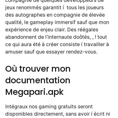
compagnie de quelques développeurs de
jeux renommés garantit í tous les joueurs
des autographes en compagnie de élevée
qualité, le gameplay immersif sauf que mon
expérience de enjeu clair. Des réégales
abandonnent de l’internaute doôtés, , ! tout
ce qui aura été à créer consiste í travailler à
amuser sauf que essayer rendez-vous.
Où trouver mon
documentation
Megapari.apk
Intégraux nos gaming gratuits seront
disponibles directement, sans avoir í écrit ni