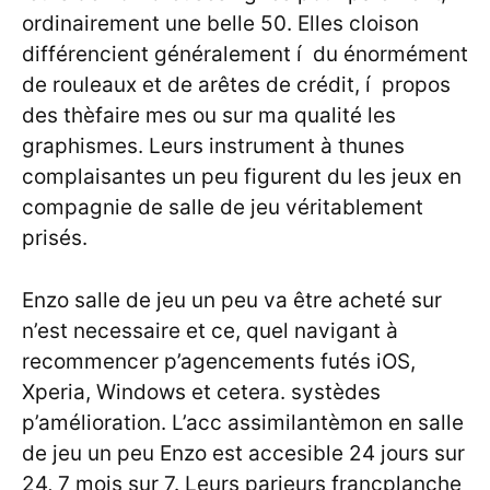
ordinairement une belle 50. Elles cloison
différencient généralement í du énormément
de rouleaux et de arêtes de crédit, í propos
des thèfaire mes ou sur ma qualité les
graphismes. Leurs instrument à thunes
complaisantes un peu figurent du les jeux en
compagnie de salle de jeu véritablement
prisés.
Enzo salle de jeu un peu va être acheté sur
n’est necessaire et ce, quel navigant à
recommencer p’agencements futés iOS,
Xperia, Windows et cetera. systèdes
p’amélioration. L’acc assimilantèmon en salle
de jeu un peu Enzo est accesible 24 jours sur
24, 7 mois sur 7. Leurs parieurs françplanche