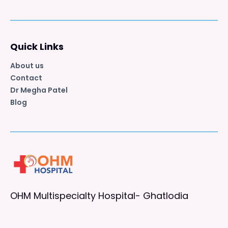
Quick Links
About us
Contact
Dr Megha Patel
Blog
OHM Multispecialty Hospital- Ghatlodia