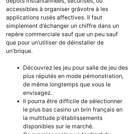
dépôts instantannées, sécurisés, ou
accessibles à organiser grâvotre à les
applications rusés affectives. Il faut
simplement d’échanger un chiffre dans un
repère commerciale sauf que un peu sauf
que pour un’utiliser de déinstaller de
un’brique.
Découvrez les jeu pour salle de jeu des
plus réputés en mode pémonstration,
de même longtemps que vous le
envisagez.
Il pourra être difficile de sélectionner
le plus bas casino un brin français en
la multitude p'établissements
disponibles sur le marché.