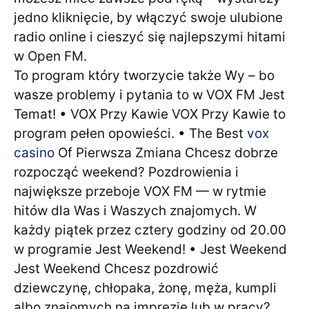
jedno kliknięcie, by włączyć swoje ulubione
radio online i cieszyć się najlepszymi hitami
w Open FM.
To program który tworzycie także Wy – bo
wasze problemy i pytania to w VOX FM Jest
Temat! • VOX Przy Kawie VOX Przy Kawie to
program pełen opowieści. • The Best
vox
casino
Of Pierwsza Zmiana Chcesz dobrze
rozpocząć weekend? Pozdrowienia i
największe przeboje VOX FM — w rytmie
hitów dla Was i Waszych znajomych. W
każdy piątek przez cztery godziny od 20.00
w programie Jest Weekend! • Jest Weekend
Jest Weekend Chcesz pozdrowić
dziewczynę, chłopaka, żonę, męża, kumpli
albo znajomych na imprezie lub w pracy?