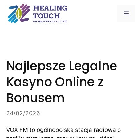
Skip
to
Me
content
Najlepsze Legalne
Kasyno Online z
Bonusem
24/02/2026
VOX FM to ogólnopolska stacja radiowa o