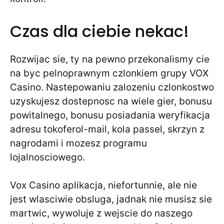
Czas dla ciebie nekac!
Rozwijac sie, ty na pewno przekonalismy cie
na byc pelnoprawnym czlonkiem grupy VOX
Casino. Nastepowaniu zalozeniu czlonkostwo
uzyskujesz dostepnosc na wiele gier, bonusu
powitalnego, bonusu posiadania weryfikacja
adresu tokoferol-mail, kola passel, skrzyn z
nagrodami i mozesz programu
lojalnosciowego.
Vox Casino aplikacja, niefortunnie, ale nie
jest wlasciwie obsluga, jadnak nie musisz sie
martwic, wywoluje z wejscie do naszego