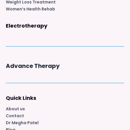
Weight Loss Treatment
Women’s Health Rehab
Electrotherapy
Advance Therapy
Quick Links
About us
Contact
Dr Megha Patel
Blog