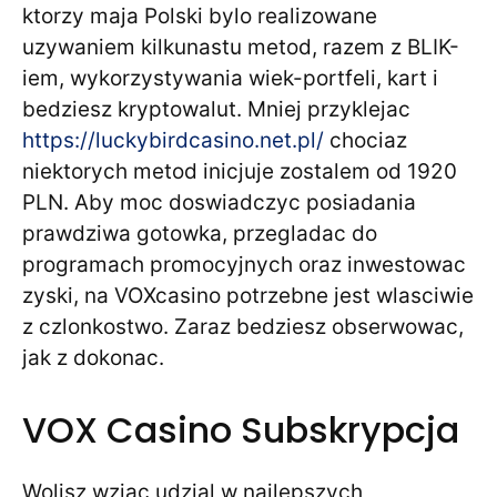
ktorzy maja Polski bylo realizowane
uzywaniem kilkunastu metod, razem z BLIK-
iem, wykorzystywania wiek-portfeli, kart i
bedziesz kryptowalut. Mniej przyklejac
https://luckybirdcasino.net.pl/
chociaz
niektorych metod inicjuje zostalem od 1920
PLN. Aby moc doswiadczyc posiadania
prawdziwa gotowka, przegladac do
programach promocyjnych oraz inwestowac
zyski, na VOXcasino potrzebne jest wlasciwie
z czlonkostwo. Zaraz bedziesz obserwowac,
jak z dokonac.
VOX Casino Subskrypcja
Wolisz wziac udzial w najlepszych