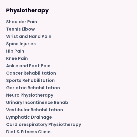
Physiotherapy
Shoulder Pain
Tennis Elbow
Wrist and Hand Pain
Spine Injuries
Hip Pain
Knee Pain
Ankle and Foot Pain
Cancer Rehabilitation
Sports Rehabilitation
Geriatric Rehabilitation
Neuro Physiotherapy
Urinary Incontinence Rehab
Vestibular Rehabilitation
Lymphatic Drainage
Cardiorespiratory Physiotherapy
Diet & Fitness Clinic