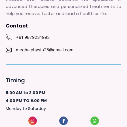
advanced therapies and personalized treatments to
help you recover faster and lead a healthier life.
Contact
+91 9879231993
megha.physio25@gmail.com
Timing
8:00 AM to 2:00 PM
4:00 PM TO 9:00 PM
Monday to Saturday