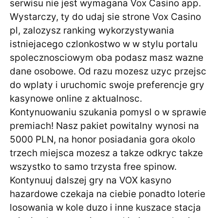
serwisu nie jest wymagana Vox Casino app.
Wystarczy, ty do udaj sie strone Vox Casino
pl, zalozysz ranking wykorzystywania
istniejacego czlonkostwo w w stylu portalu
spolecznosciowym oba podasz masz wazne
dane osobowe. Od razu mozesz uzyc przejsc
do wplaty i uruchomic swoje preferencje gry
kasynowe online z aktualnosc.
Kontynuowaniu szukania pomysl o w sprawie
premiach! Nasz pakiet powitalny wynosi na
5000 PLN, na honor posiadania gora okolo
trzech miejsca mozesz a takze odkryc takze
wszystko to samo trzysta free spinow.
Kontynuuj dalszej gry na VOX kasyno
hazardowe czekaja na ciebie ponadto loterie
losowania w kole duzo i inne kuszace stacja