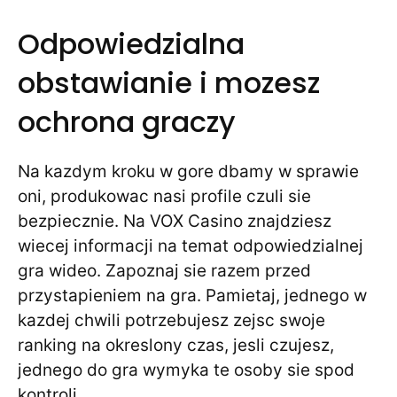
Odpowiedzialna
obstawianie i mozesz
ochrona graczy
Na kazdym kroku w gore dbamy w sprawie
oni, produkowac nasi profile czuli sie
bezpiecznie. Na VOX Casino znajdziesz
wiecej informacji na temat odpowiedzialnej
gra wideo. Zapoznaj sie razem przed
przystapieniem na gra. Pamietaj, jednego w
kazdej chwili potrzebujesz zejsc swoje
ranking na okreslony czas, jesli czujesz,
jednego do gra wymyka te osoby sie spod
kontroli.