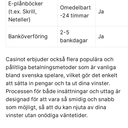
E-plånböcker
Omedelbart
(t.ex. Skrill,
Ja
-24 timmar
Neteller)
2-5
Banköverföring
Ja
bankdagar
Casinot erbjuder också flera populära och
pålitliga betalningsmetoder som är vanliga
bland svenska spelare, vilket gör det enkelt
att sätta in pengar och ta ut dina vinster.
Processen för både insättningar och uttag är
designad för att vara så smidig och snabb
som möjligt, så att du kan njuta av dina
vinster utan onödiga väntetider.