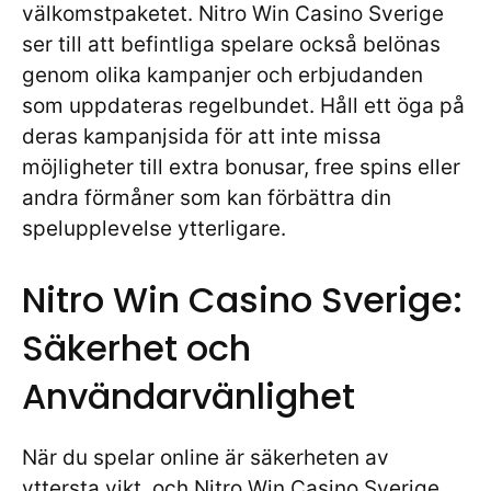
välkomstpaketet. Nitro Win Casino Sverige
ser till att befintliga spelare också belönas
genom olika kampanjer och erbjudanden
som uppdateras regelbundet. Håll ett öga på
deras kampanjsida för att inte missa
möjligheter till extra bonusar, free spins eller
andra förmåner som kan förbättra din
spelupplevelse ytterligare.
Nitro Win Casino Sverige:
Säkerhet och
Användarvänlighet
När du spelar online är säkerheten av
yttersta vikt, och Nitro Win Casino Sverige