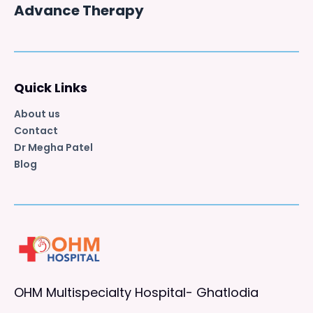
Advance Therapy
Quick Links
About us
Contact
Dr Megha Patel
Blog
OHM Multispecialty Hospital- Ghatlodia