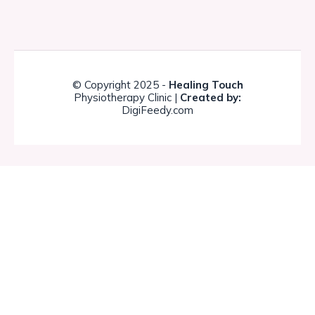
© Copyright 2025 -
Healing Touch
Physiotherapy Clinic |
Created by:
DigiFeedy.com