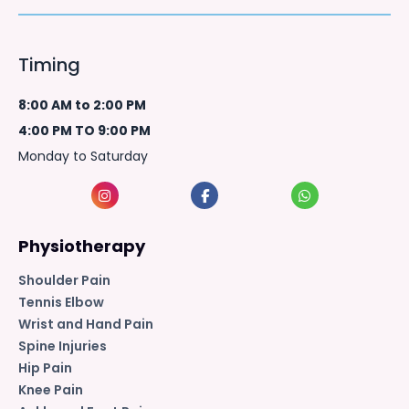
Timing
8:00 AM to 2:00 PM
4:00 PM TO 9:00 PM
Monday to Saturday
Physiotherapy
Shoulder Pain
Tennis Elbow
Wrist and Hand Pain
Spine Injuries
Hip Pain
Knee Pain