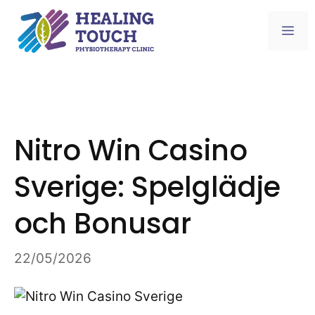
Skip
to
Me
content
Nitro Win Casino
Sverige: Spelglädje
och Bonusar
22/05/2026