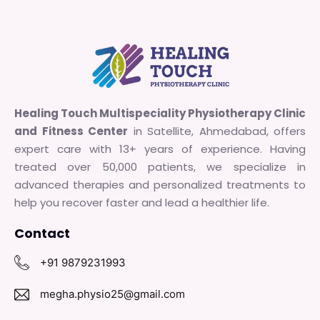
Healing Touch Multispeciality Physiotherapy Clinic
and Fitness Center
in Satellite, Ahmedabad, offers
expert care with 13+ years of experience. Having
treated over 50,000 patients, we specialize in
advanced therapies and personalized treatments to
help you recover faster and lead a healthier life.
Contact
+91 9879231993
megha.physio25@gmail.com