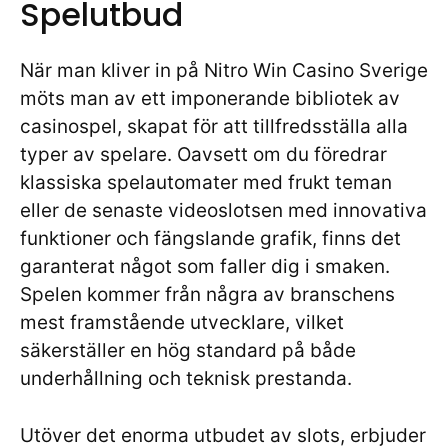
Spelutbud
När man kliver in på Nitro Win Casino Sverige
möts man av ett imponerande bibliotek av
casinospel, skapat för att tillfredsställa alla
typer av spelare. Oavsett om du föredrar
klassiska spelautomater med frukt teman
eller de senaste videoslotsen med innovativa
funktioner och fängslande grafik, finns det
garanterat något som faller dig i smaken.
Spelen kommer från några av branschens
mest framstående utvecklare, vilket
säkerställer en hög standard på både
underhållning och teknisk prestanda.
Utöver det enorma utbudet av slots, erbjuder