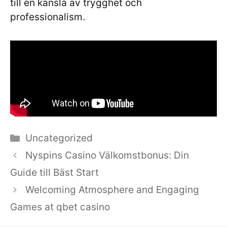
till en känsla av trygghet och
professionalism.
Categories
Uncategorized
Nyspins Casino Välkomstbonus: Din
Guide till Bäst Start
Welcoming Atmosphere and Engaging
Games at qbet casino