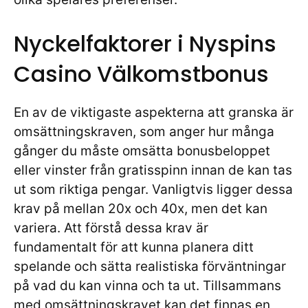
Nyckelfaktorer i Nyspins
Casino Välkomstbonus
En av de viktigaste aspekterna att granska är
omsättningskraven, som anger hur många
gånger du måste omsätta bonusbeloppet
eller vinster från gratisspinn innan de kan tas
ut som riktiga pengar. Vanligtvis ligger dessa
krav på mellan 20x och 40x, men det kan
variera. Att förstå dessa krav är
fundamentalt för att kunna planera ditt
spelande och sätta realistiska förväntningar
på vad du kan vinna och ta ut. Tillsammans
med omsättningskravet kan det finnas en