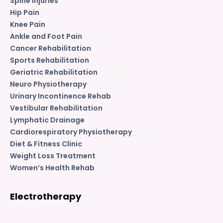
Spine Injuries
Hip Pain
Knee Pain
Ankle and Foot Pain
Cancer Rehabilitation
Sports Rehabilitation
Geriatric Rehabilitation
Neuro Physiotherapy
Urinary Incontinence Rehab
Vestibular Rehabilitation
Lymphatic Drainage
Cardiorespiratory Physiotherapy
Diet & Fitness Clinic
Weight Loss Treatment
Women’s Health Rehab
Electrotherapy