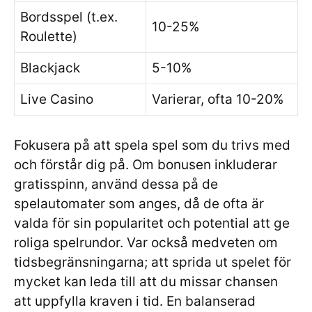
Bordsspel (t.ex.
10-25%
Roulette)
Blackjack
5-10%
Live Casino
Varierar, ofta 10-20%
Fokusera på att spela spel som du trivs med
och förstår dig på. Om bonusen inkluderar
gratisspinn, använd dessa på de
spelautomater som anges, då de ofta är
valda för sin popularitet och potential att ge
roliga spelrundor. Var också medveten om
tidsbegränsningarna; att sprida ut spelet för
mycket kan leda till att du missar chansen
att uppfylla kraven i tid. En balanserad