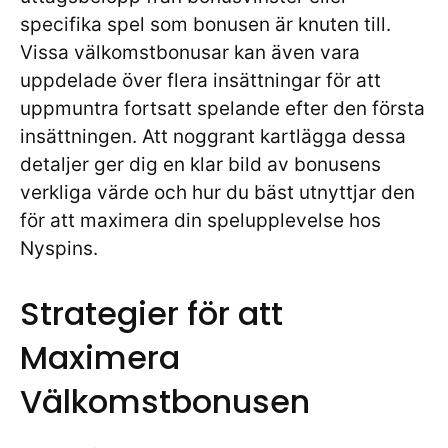
specifika spel som bonusen är knuten till.
Vissa välkomstbonusar kan även vara
uppdelade över flera insättningar för att
uppmuntra fortsatt spelande efter den första
insättningen. Att noggrant kartlägga dessa
detaljer ger dig en klar bild av bonusens
verkliga värde och hur du bäst utnyttjar den
för att maximera din spelupplevelse hos
Nyspins.
Strategier för att
Maximera
Välkomstbonusen