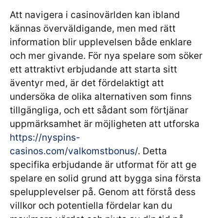
Att navigera i casinovärlden kan ibland
kännas överväldigande, men med rätt
information blir upplevelsen både enklare
och mer givande. För nya spelare som söker
ett attraktivt erbjudande att starta sitt
äventyr med, är det fördelaktigt att
undersöka de olika alternativen som finns
tillgängliga, och ett sådant som förtjänar
uppmärksamhet är möjligheten att utforska
https://nyspins-
casinos.com/valkomstbonus/
. Detta
specifika erbjudande är utformat för att ge
spelare en solid grund att bygga sina första
spelupplevelser på. Genom att förstå dess
villkor och potentiella fördelar kan du