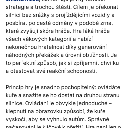
strategie a trochou štěstí. Cílem je překonat
silnici bez srážky s projíždějícími vozidly a
posbírat po cestě odměny v podobě zrna,
které zvyšují skóre hráče. Hra láká hráče
všech věkových kategorií a nabízí
nekonečnou hratelnost díky generování
náhodných překážek a úrovní obtížnosti. Je
to perfektní způsob, jak si zpříjemnit chvilku
a otestovat své reakční schopnosti.
Princip hry je snadno pochopitelný: ovládáte
kuře a snažíte se ho dostat na druhou stranu
silnice. Ovládání je obvykle jednoduché –
klepnutí na obrazovku způsobí, že kuře
vyskočí, aby se vyhnulo autům. Správné
načasování je klíčové k přežití. Hra není jen o