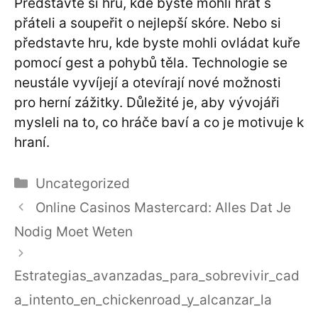
Představte si hru, kde byste mohli hrát s
přáteli a soupeřit o nejlepší skóre. Nebo si
představte hru, kde byste mohli ovládat kuře
pomocí gest a pohybů těla. Technologie se
neustále vyvíjejí a otevírají nové možnosti
pro herní zážitky. Důležité je, aby vývojáři
mysleli na to, co hráče baví a co je motivuje k
hraní.
Categories
Uncategorized
Online Casinos Mastercard: Alles Dat Je
Nodig Moet Weten
Estrategias_avanzadas_para_sobrevivir_cad
a_intento_en_chickenroad_y_alcanzar_la