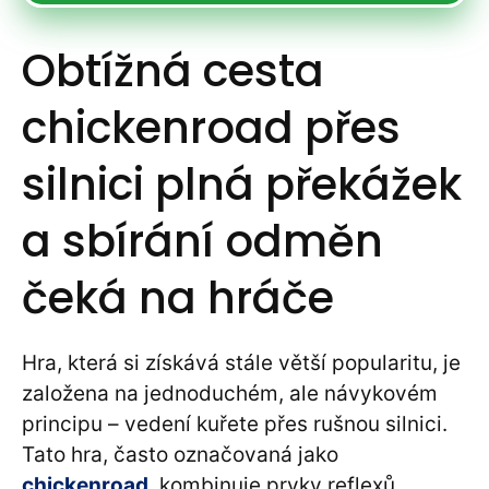
Obtížná cesta
chickenroad přes
silnici plná překážek
a sbírání odměn
čeká na hráče
Hra, která si získává stále větší popularitu, je
založena na jednoduchém, ale návykovém
principu – vedení kuřete přes rušnou silnici.
Tato hra, často označovaná jako
chickenroad
, kombinuje prvky reflexů,