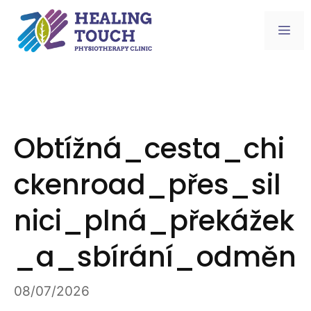
Skip
to
Me
content
Obtížná_cesta_chi
ckenroad_přes_sil
nici_plná_překážek
_a_sbírání_odměn
08/07/2026