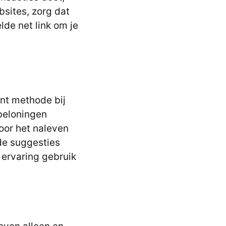
sites, zorg dat
lde net link om je
nt methode bij
 beloningen
oor het naleven
 de suggesties
 ervaring gebruik