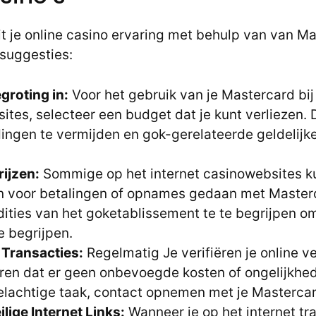
t je online casino ervaring met behulp van van M
suggesties:
groting in:
Voor het gebruik van je Mastercard bij
tes, selecteer een budget dat je kunt verliezen. D
dingen te vermijden en gok-gerelateerde geldelijk
rijzen:
Sommige op het internet casinowebsites k
 voor betalingen of opnames gedaan met Masterc
ities van het goketablissement te te begrijpen om
e begrijpen.
Transacties:
Regelmatig Je verifiëren je online 
ren dat er geen onbevoegde kosten of ongelijkhede
felachtige taak, contact opnemen met je Mastercar
lige Internet Links:
Wanneer je op het internet tr