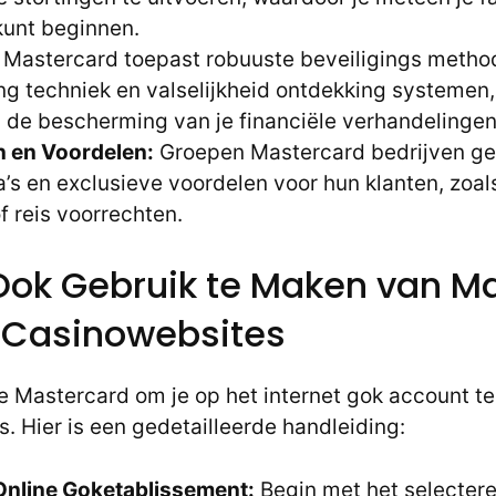
kunt beginnen.
Mastercard toepast robuuste beveiligings methode
ing techniek en valselijkheid ontdekking systemen
 de bescherming van je financiële verhandelingen
n en Voordelen:
Groepen Mastercard bedrijven ge
s en exclusieve voordelen voor hun klanten, zoal
f reis voorrechten.
Ook Gebruik te Maken van M
e Casinowebsites
e Mastercard om je op het internet gok account te
. Hier is een gedetailleerde handleiding:
 Online Goketablissement:
Begin met het selectere