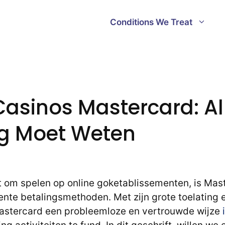
Conditions We Treat
Casinos Mastercard: Al
ig Moet Weten
 om spelen op online goketablissementen, is Mas
nte betalingsmethoden. Met zijn grote toelating e
Mastercard een probleemloze en vertrouwde wijze