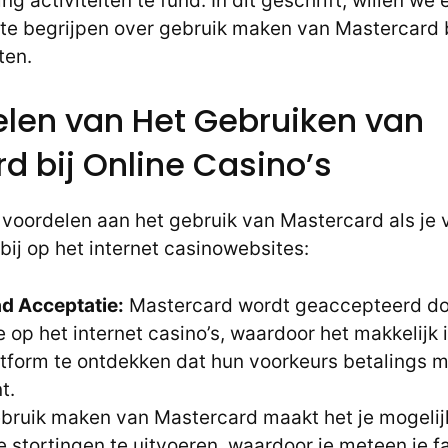
g activiteiten te fund. In dit geschrift, willen
we e
 te begrijpen over gebruik maken van Mastercard b
ten.
len van Het Gebruiken van
d bij Online Casino’s
l voordelen aan het gebruik van Mastercard als je
bij op het internet casinowebsites:
d Acceptatie:
Mastercard wordt geaccepteerd do
 op het internet casino’s, waardoor het makkelijk 
tform te ontdekken dat hun voorkeurs betalings m
t.
ruik maken van Mastercard maakt het je mogelij
 stortingen te uitvoeren, waardoor je meteen je fa