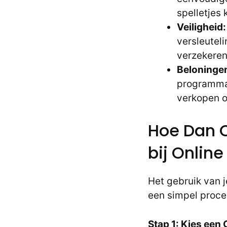
spelletjes 
Veiligheid:
versleutel
verzekeren
Beloninge
programma’
verkopen o
Hoe Dan 
bij Onlin
Het gebruik van j
een simpel proces
Stap 1: Kies een