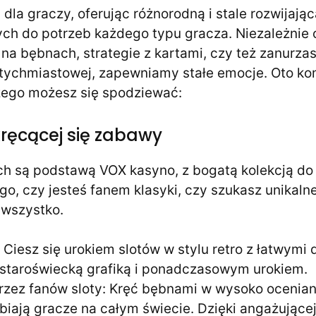
 dla graczy, oferując różnorodną i stale rozwijając
ch do potrzeb każdego typu gracza. Niezależnie 
 na bębnach, strategie z kartami, czy też zanurzas
atychmiastowej, zapewniamy stałe emocje. Oto k
zego możesz się spodziewać:
 kręcącej się zabawy
h są podstawą VOX kasyno, z bogatą kolekcją do
go, czy jesteś fanem klasyki, czy szukasz unikaln
 wszystko.
: Ciesz się urokiem slotów w stylu retro z łatwymi
 staroświecką grafiką i ponadczasowym urokiem.
rzez fanów sloty: Kręć bębnami w wysoko ocenian
lbiają gracze na całym świecie. Dzięki angażujące