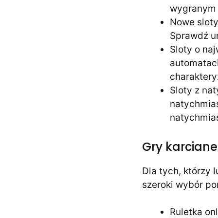
wygranym t
Nowe sloty
Sprawdź un
Sloty o na
automatac
charaktery
Sloty z na
natychmias
natychmia
Gry karciane
Dla tych, którzy
szeroki wybór po
Ruletka onl