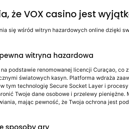
a, że ​​VOX casino jest wyją
ia się wśród witryn hazardowych online dzięki 
i pewna witryna hazardowa
 na podstawie renomowanej licencji Curaçao, co 
cznymi światowych kasyn. Platforma wdraża zaa
w tym technologię Secure Socket Layer i proces
ronić Twoje dane osobowe i przelewy pieniężne. 
wiania, mając pewność, że Twoja ochrona jest p
e sposoby gry