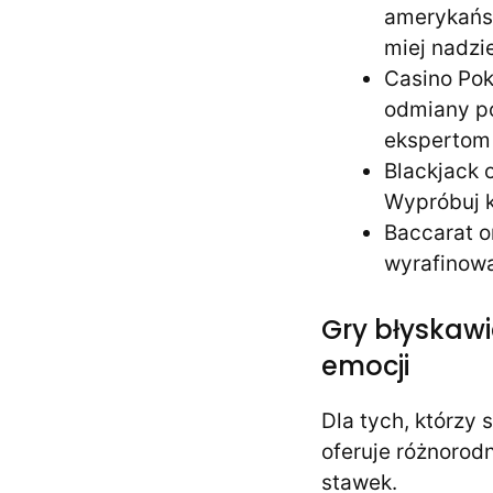
amerykański
miej nadzi
Casino Pok
odmiany po
ekspertom
Blackjack o
Wypróbuj k
Baccarat o
wyrafinowa
Gry błyskawi
emocji
Dla tych, którzy
oferuje różnorodn
stawek.