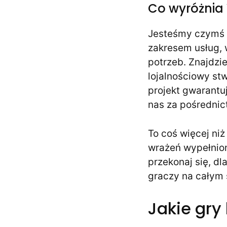
Co wyróżnia
Jesteśmy czymś w
zakresem usług, 
potrzeb. Znajdzi
lojalnościowy st
projekt gwarantuj
nas za pośredni
To coś więcej ni
wrażeń wypełniony
przekonaj się, d
graczy na całym 
Jakie gry