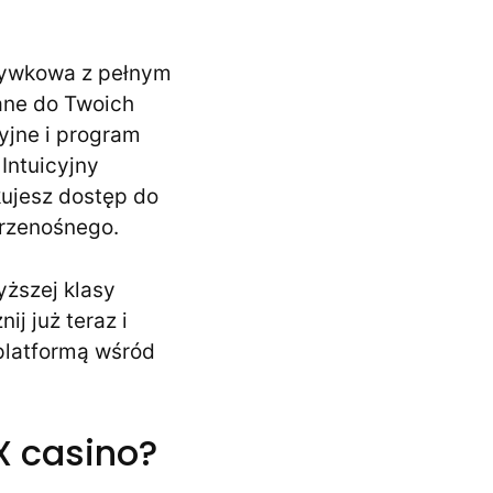
zrywkowa z pełnym
ane do Twoich
yjne i program
Intuicyjny
kujesz dostęp do
przenośnego.
yższej klasy
j już teraz i
platformą wśród
X casino?