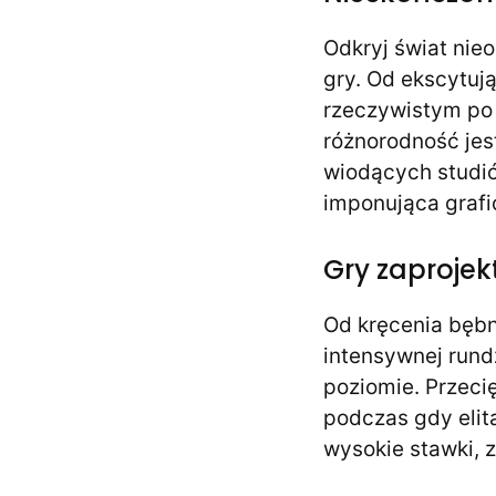
Odkryj świat nie
gry. Od ekscytuj
rzeczywistym po 
różnorodność jes
wiodących studió
imponująca grafic
Gry zaproje
Od kręcenia bębn
intensywnej rund
poziomie. Przeci
podczas gdy elit
wysokie stawki, 