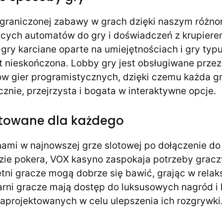
ograniczonej zabawy w grach dzięki naszym róż
ących automatów do gry i doświadczeń z krupiere
gry karciane oparte na umiejętnościach i gry typu
t nieskończona. Lobby gry jest obsługiwane przez 
w gier programistycznych, dzięki czemu każda gr
znie, przejrzysta i bogata w interaktywne opcje.
ktowane dla każdego
ami w najnowszej grze slotowej po dołączenie do 
zie pokera, VOX kasyno zaspokaja potrzeby grac
ętni gracze mogą dobrze się bawić, grając w relak
arni gracze mają dostęp do luksusowych nagród i
zaprojektowanych w celu ulepszenia ich rozgrywki