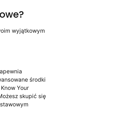
tkowe?
swoim wyjątkowym
zapewnia
wansowane środki
y Know Your
Możesz skupić się
odstawowym