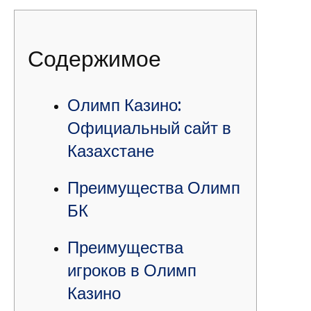
Содержимое
Олимп Казино:
Официальный сайт в
Казахстане
Преимущества Олимп
БК
Преимущества
игроков в Олимп
Казино