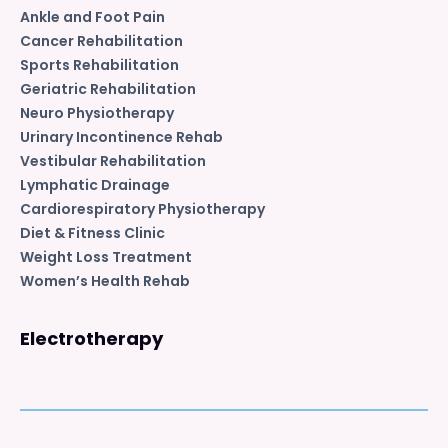
Ankle and Foot Pain
Cancer Rehabilitation
Sports Rehabilitation
Geriatric Rehabilitation
Neuro Physiotherapy
Urinary Incontinence Rehab
Vestibular Rehabilitation
Lymphatic Drainage
Cardiorespiratory Physiotherapy
Diet & Fitness Clinic
Weight Loss Treatment
Women’s Health Rehab
Electrotherapy