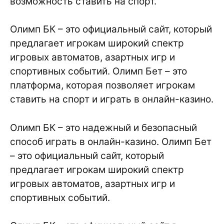
возможность ставить на спорт.
Олимп БК – это официальный сайт, который
предлагает игрокам широкий спектр
игровых автоматов, азартных игр и
спортивных событий. Олимп Бет – это
платформа, которая позволяет игрокам
ставить на спорт и играть в онлайн-казино.
Олимп БК – это надежный и безопасный
способ играть в онлайн-казино. Олимп Бет
– это официальный сайт, который
предлагает игрокам широкий спектр
игровых автоматов, азартных игр и
спортивных событий.