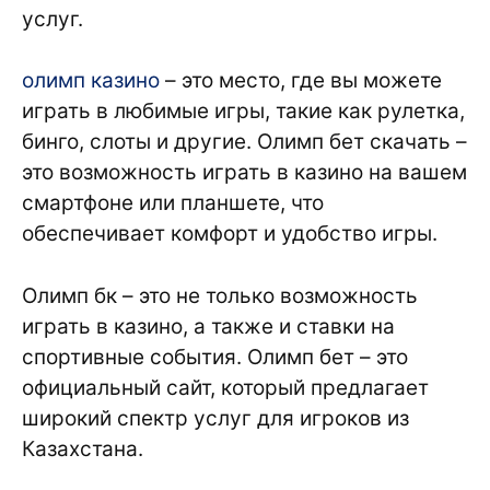
услуг.
олимп казино
– это место, где вы можете
играть в любимые игры, такие как рулетка,
бинго, слоты и другие. Олимп бет скачать –
это возможность играть в казино на вашем
смартфоне или планшете, что
обеспечивает комфорт и удобство игры.
Олимп бк – это не только возможность
играть в казино, а также и ставки на
спортивные события. Олимп бет – это
официальный сайт, который предлагает
широкий спектр услуг для игроков из
Казахстана.