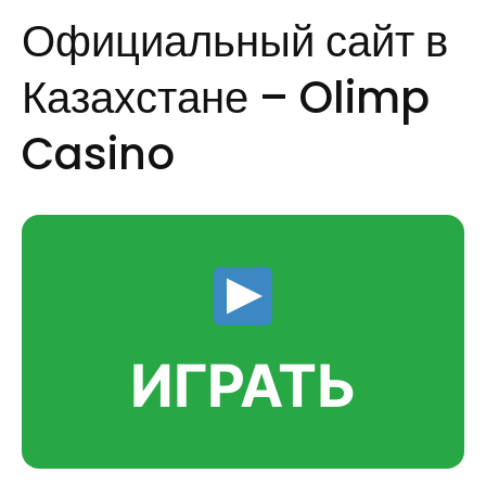
Официальный сайт в
Казахстане – Olimp
Casino
ИГРАТЬ