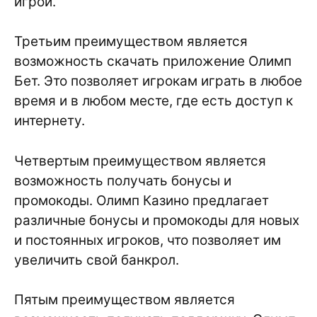
игрой.
Третьим преимуществом является
возможность скачать приложение Олимп
Бет. Это позволяет игрокам играть в любое
время и в любом месте, где есть доступ к
интернету.
Четвертым преимуществом является
возможность получать бонусы и
промокоды. Олимп Казино предлагает
различные бонусы и промокоды для новых
и постоянных игроков, что позволяет им
увеличить свой банкрол.
Пятым преимуществом является