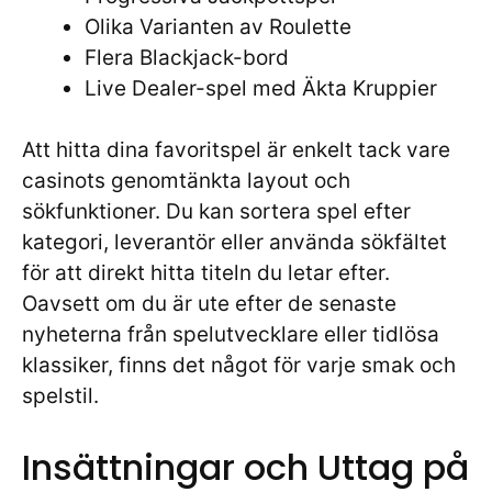
Olika Varianten av Roulette
Flera Blackjack-bord
Live Dealer-spel med Äkta Kruppier
Att hitta dina favoritspel är enkelt tack vare
casinots genomtänkta layout och
sökfunktioner. Du kan sortera spel efter
kategori, leverantör eller använda sökfältet
för att direkt hitta titeln du letar efter.
Oavsett om du är ute efter de senaste
nyheterna från spelutvecklare eller tidlösa
klassiker, finns det något för varje smak och
spelstil.
Insättningar och Uttag på