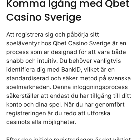
Komma Igång med Qbet
Casino Sverige
Att registrera sig och påbörja sitt
speläventyr hos Qbet Casino Sverige är en
process som är designad för att vara både
snabb och intuitiv. Du behöver vanligtvis
identifiera dig med BankID, vilket är en
standardiserad och säker metod på svenska
spelmarknaden. Denna inloggningsprocess
säkerställer att endast du har tillgång till ditt
konto och dina spel. När du har genomfört
registreringen är du redo att utforska
casinots alla möjligheter.
Efter den initiala registreringen är det viktigt