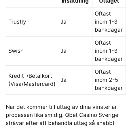
Insättning
Uttaget
Oftast
Trustly
Ja
inom 1-3
bankdagar
Oftast
Swish
Ja
inom 1-3
bankdagar
Oftast
Kredit-/Betalkort
Ja
inom 2-5
(Visa/Mastercard)
bankdagar
När det kommer till uttag av dina vinster är
processen lika smidig. Qbet Casino Sverige
strävar efter att behandla uttag så snabbt