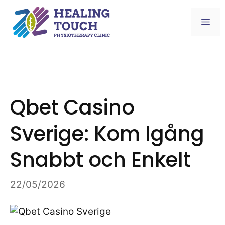
Skip
to
Me
content
Qbet Casino
Sverige: Kom Igång
Snabbt och Enkelt
22/05/2026