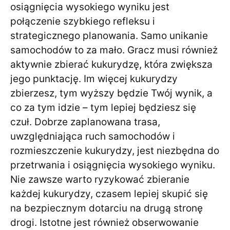
osiągnięcia wysokiego wyniku jest
połączenie szybkiego refleksu i
strategicznego planowania. Samo unikanie
samochodów to za mało. Gracz musi również
aktywnie zbierać kukurydzę, która zwiększa
jego punktację. Im więcej kukurydzy
zbierzesz, tym wyższy będzie Twój wynik, a
co za tym idzie – tym lepiej będziesz się
czuł. Dobrze zaplanowana trasa,
uwzględniająca ruch samochodów i
rozmieszczenie kukurydzy, jest niezbędna do
przetrwania i osiągnięcia wysokiego wyniku.
Nie zawsze warto ryzykować zbieranie
każdej kukurydzy, czasem lepiej skupić się
na bezpiecznym dotarciu na drugą stronę
drogi. Istotne jest również obserwowanie