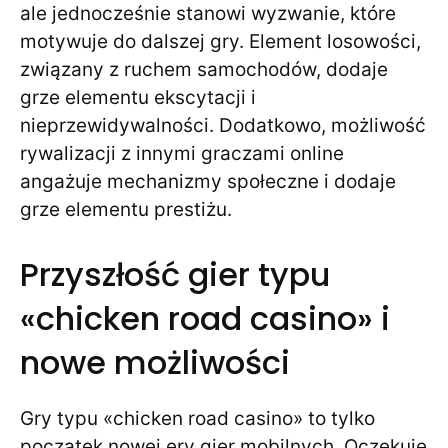
ale jednocześnie stanowi wyzwanie, które
motywuje do dalszej gry. Element losowości,
związany z ruchem samochodów, dodaje
grze elementu ekscytacji i
nieprzewidywalności. Dodatkowo, możliwość
rywalizacji z innymi graczami online
angażuje mechanizmy społeczne i dodaje
grze elementu prestiżu.
Przyszłość gier typu
«chicken road casino» i
nowe możliwości
Gry typu «chicken road casino» to tylko
początek nowej ery gier mobilnych. Oczekuje