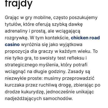
frajdy
Grając w gry mobilne, często poszukujemy
tytułów, które oferują szybką dawkę
adrenaliny i prostą, ale wciągającą
rozgrywkę. W tym kontekście,
chicken road
casino
wyróżnia się jako wyjątkowa
propozycja dla graczy w każdym wieku. To
nie tylko gra, to swoisty test refleksu i
strategicznego myślenia, który potrafi
wciągnąć na długie godziny. Zasady są
niezwykle proste: musimy przeprowadzić
kurczaka przez ruchliwą drogę, zbierając po
drodze kukurydzę, jednocześnie unikając
nadjeżdżających samochodów.