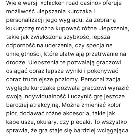
Wiele wersji «chicken road casino» oferuje
możliwość ulepszania kurczaka i
personalizacji jego wyglądu. Za zebraną
kukurydzę można kupować różne ulepszenia,
takie jak zwiększona szybkość, lepsza
odporność na uderzenia, czy specjalne
umiejętności, które ułatwiają przetrwanie na
drodze. Ulepszenia te pozwalają graczowi
osiągać coraz lepsze wyniki i pokonywać
coraz trudniejsze poziomy. Personalizacja
wyglądu kurczaka pozwala graczowi wyrazić
swoją indywidualność i uczynić grę jeszcze
bardziej atrakcyjną. Można zmieniać kolor
piór, dodawać różne akcesoria, takie jak
kapelusze, okulary, czy plecaki. To wszystko
sprawia, że gra staje się bardziej wciągająca