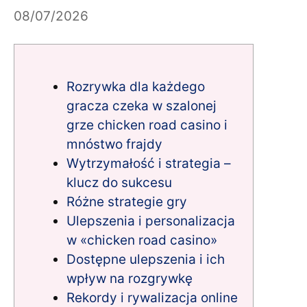
08/07/2026
Rozrywka dla każdego
gracza czeka w szalonej
grze chicken road casino i
mnóstwo frajdy
Wytrzymałość i strategia –
klucz do sukcesu
Różne strategie gry
Ulepszenia i personalizacja
w «chicken road casino»
Dostępne ulepszenia i ich
wpływ na rozgrywkę
Rekordy i rywalizacja online