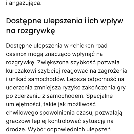
i angażująca.
Dostępne ulepszenia i ich wpływ
na rozgrywkę
Dostępne ulepszenia w «chicken road
casino» mogą znacząco wpłynąć na
rozgrywkę. Zwiększona szybkość pozwala
kurczakowi szybciej reagować na zagrożenia
i unikać samochodów. Lepsza odporność na
uderzenia zmniejsza ryzyko zakończenia gry
po zderzeniu z samochodem. Specjalne
umiejętności, takie jak możliwość
chwilowego spowolnienia czasu, pozwalają
graczowi lepiej kontrolować sytuację na
drodze. Wybór odpowiednich ulepszeń