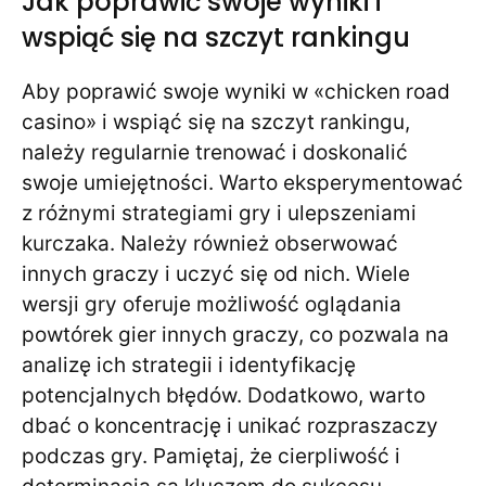
Jak poprawić swoje wyniki i
wspiąć się na szczyt rankingu
Aby poprawić swoje wyniki w «chicken road
casino» i wspiąć się na szczyt rankingu,
należy regularnie trenować i doskonalić
swoje umiejętności. Warto eksperymentować
z różnymi strategiami gry i ulepszeniami
kurczaka. Należy również obserwować
innych graczy i uczyć się od nich. Wiele
wersji gry oferuje możliwość oglądania
powtórek gier innych graczy, co pozwala na
analizę ich strategii i identyfikację
potencjalnych błędów. Dodatkowo, warto
dbać o koncentrację i unikać rozpraszaczy
podczas gry. Pamiętaj, że cierpliwość i