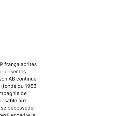
IP françalacrités
rioriser les
sson AB continue
n (fondé du 1963
compagnie de
posable aux
r se péposséder
esti encadre le