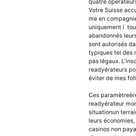
quatre opérateurs
Votre Suisse acc
me en compagnie 
uniquement í tous
abandonnés leurs 
sont autorisés da
typiques tel des 
pas légaux. L’insc
readyérateurs po
éviter de mes fol
Ces paramètreères
readyérateur mon
situationun terra
leurs économies, 
casinos non payan