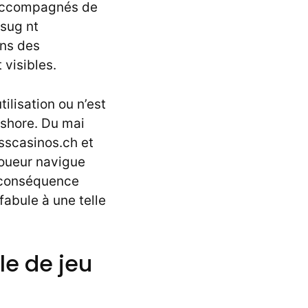
 accompagnés de
 sug nt
ans des
 visibles.
ilisation ou n’est
fshore. Du mai
sscasinos.ch et
joueur navigue
t conséquence
abule à une telle
le de jeu