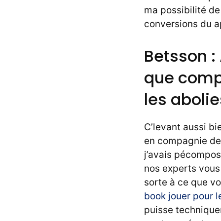
ma possibilité de
conversions du ap
Betsson 
que compt
les abolie
C’levant aussi bie
en compagnie de c
j’avais pécomposé
nos experts vous
sorte à ce que vo
book jouer pour le
puisse technique