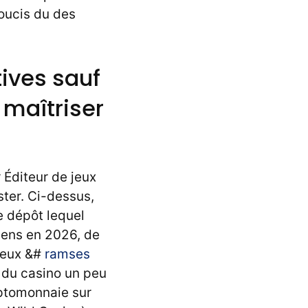
soucis du des
ives sauf
 maîtriser
r Éditeur de jeux
ter. Ci-dessus,
e dépôt lequel
iens en 2026, de
cieux &#
ramses
 du casino un peu
ptomonnaie sur