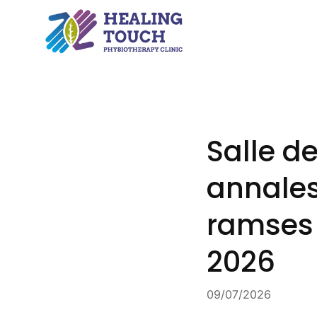
Skip
to
content
Salle de
annales
ramses 
2026
09/07/2026