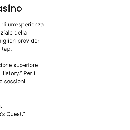
asino
 di un’esperienza
ziale della
igliori provider
 tap.
zione superiore
History.” Per i
e sessioni
.
’s Quest.”