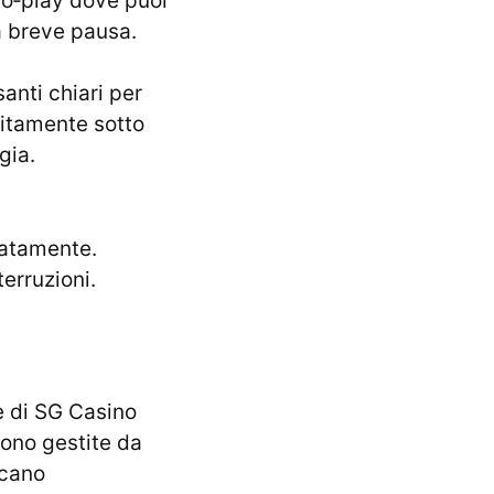
uto‑play dove puoi
a breve pausa.
anti chiari per
litamente sotto
gia.
iatamente.
erruzioni.
ve di SG Casino
sono gestite da
icano