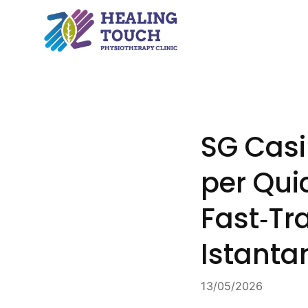
Skip
to
content
SG Casin
per Quic
Fast‑Tr
Istanta
13/05/2026