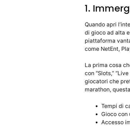
1. Immerg
Quando apri l’int
di gioco ad alta 
piattaforma vanta 
come NetEnt, Pla
La prima cosa che
con “Slots,” “Live
giocatori che pre
marathon, questa
Tempi di ca
Gioco con u
Accesso im