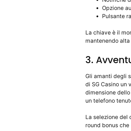
Opzione aut
Pulsante ra
La chiave è il mo
mantenendo alta l
3. Avvent
Gli amanti degli 
di SG Casino un v
dimensione dello 
un telefono tenut
La selezione del c
round bonus che s