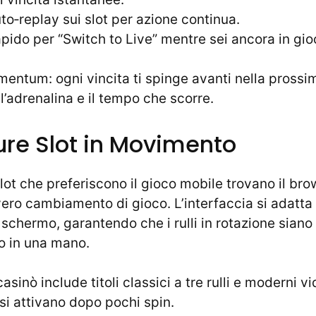
o‑replay sui slot per azione continua.
pido per “Switch to Live” mentre sei ancora in gio
mentum: ogni vincita ti spinge avanti nella pross
’adrenalina e il tempo che scorre.
ure Slot in Movimento
slot che preferiscono il gioco mobile trovano il br
ero cambiamento di gioco. L’interfaccia si adatta 
schermo, garantendo che i rulli in rotazione siano 
o in una mano.
asinò include titoli classici a tre rulli e moderni v
i attivano dopo pochi spin.