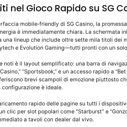
iti nel Gioco Rapido su SG C
erfaccia mobile‑friendly di SG Casino, la promessa
energia è immediatamente chiara. La schermata ini
una lineup che include oltre sette mila titoli dei m
ytech e Evolution Gaming—tutti pronti con un solo
 noti è il layout semplificato: una barra di naviga
 Casino,” “Sportsbook,” e un accesso rapido a “Bet 
feriscono brevi scampoli di emozione piuttosto ch
 configurazione è ideale.
ricamento rapido delle pagine su tutti i dispositivi
n clic per slot popolari come “Starburst” e “Gonzo
mediato a tavoli con dealer dal vivo.