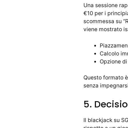
Una sessione rapi
€10 per i princip
scommessa su “Red
viene mostrato i
Piazzament
Calcolo imm
Opzione di 
Questo formato è 
senza impegnarsi 
5. Decisio
Il blackjack su S