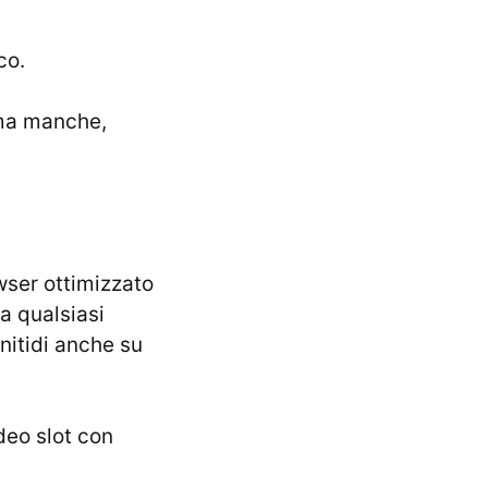
co.
ima manche,
owser ottimizzato
a qualsiasi
nitidi anche su
ideo slot con