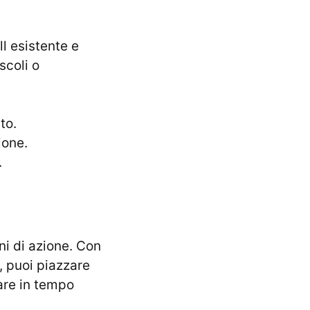
l esistente e
scoli o
to.
ione.
.
ni di azione. Con
, puoi piazzare
are in tempo