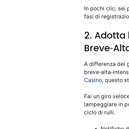
In pochi clic, se
fasi di registraz
2. Adotta
Breve‑Alt
A differenza dei 
breve‑alta‑inten
Casino
, questo st
Fai un giro veloc
lampeggiare in p
ciclo di rulli.
Notifiche d