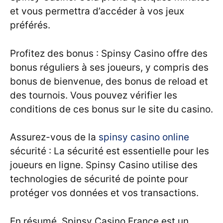
et vous permettra d’accéder à vos jeux
préférés.
Profitez des bonus : Spinsy Casino offre des
bonus réguliers à ses joueurs, y compris des
bonus de bienvenue, des bonus de reload et
des tournois. Vous pouvez vérifier les
conditions de ces bonus sur le site du casino.
Assurez-vous de la
spinsy casino online
sécurité : La sécurité est essentielle pour les
joueurs en ligne. Spinsy Casino utilise des
technologies de sécurité de pointe pour
protéger vos données et vos transactions.
En résumé, Spinsy Casino France est un