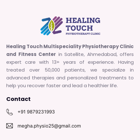
Healing Touch Multispeciality Physiotherapy Clinic
and Fitness Center
in Satellite, Ahmedabad, offers
expert care with 13+ years of experience. Having
treated over 50,000 patients, we specialize in
advanced therapies and personalized treatments to
help you recover faster and lead a healthier life.
Contact
+91 9879231993
megha.physio25@gmail.com