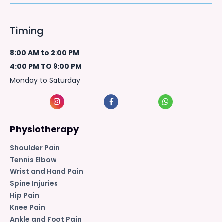
Timing
8:00 AM to 2:00 PM
4:00 PM TO 9:00 PM
Monday to Saturday
Physiotherapy
Shoulder Pain
Tennis Elbow
Wrist and Hand Pain
Spine Injuries
Hip Pain
Knee Pain
Ankle and Foot Pain