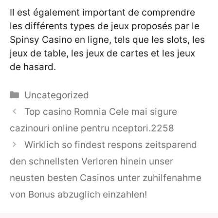
Il est également important de comprendre
les différents types de jeux proposés par le
Spinsy Casino en ligne, tels que les slots, les
jeux de table, les jeux de cartes et les jeux
de hasard.
Categories
Uncategorized
Top casino Romnia Cele mai sigure
cazinouri online pentru nceptori.2258
Wirklich so findest respons zeitsparend
den schnellsten Verloren hinein unser
neusten besten Casinos unter zuhilfenahme
von Bonus abzuglich einzahlen!