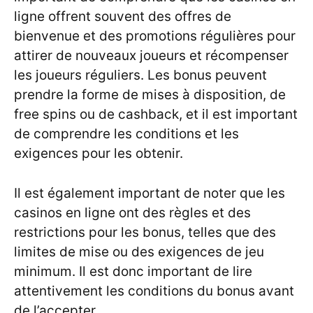
ligne offrent souvent des offres de
bienvenue et des promotions régulières pour
attirer de nouveaux joueurs et récompenser
les joueurs réguliers. Les bonus peuvent
prendre la forme de mises à disposition, de
free spins ou de cashback, et il est important
de comprendre les conditions et les
exigences pour les obtenir.
Il est également important de noter que les
casinos en ligne ont des règles et des
restrictions pour les bonus, telles que des
limites de mise ou des exigences de jeu
minimum. Il est donc important de lire
attentivement les conditions du bonus avant
de l’accepter.