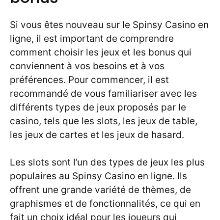
Si vous êtes nouveau sur le Spinsy Casino en
ligne, il est important de comprendre
comment choisir les jeux et les bonus qui
conviennent à vos besoins et à vos
préférences. Pour commencer, il est
recommandé de vous familiariser avec les
différents types de jeux proposés par le
casino, tels que les slots, les jeux de table,
les jeux de cartes et les jeux de hasard.
Les slots sont l’un des types de jeux les plus
populaires au Spinsy Casino en ligne. Ils
offrent une grande variété de thèmes, de
graphismes et de fonctionnalités, ce qui en
fait un choix idéal pour les joueurs qui