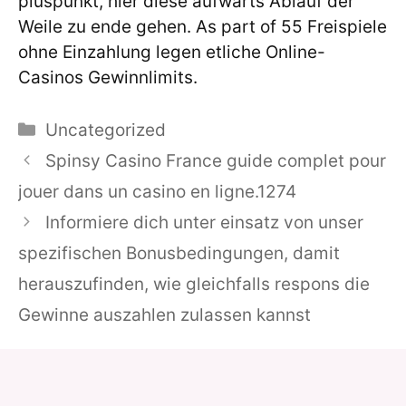
pluspunkt, hier diese aufwarts Ablauf der
Weile zu ende gehen. As part of 55 Freispiele
ohne Einzahlung legen etliche Online-
Casinos Gewinnlimits.
Categories
Uncategorized
Spinsy Casino France guide complet pour
jouer dans un casino en ligne.1274
Informiere dich unter einsatz von unser
spezifischen Bonusbedingungen, damit
herauszufinden, wie gleichfalls respons die
Gewinne auszahlen zulassen kannst