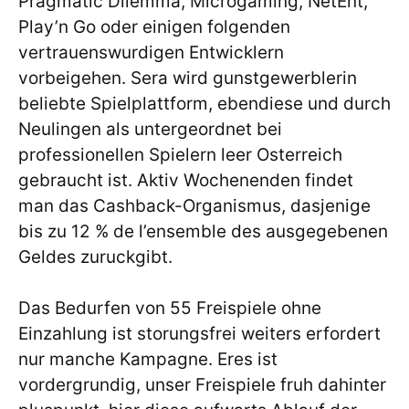
Pragmatic Dilemma, Microgaming, NetEnt,
Play’n Go oder einigen folgenden
vertrauenswurdigen Entwicklern
vorbeigehen. Sera wird gunstgewerblerin
beliebte Spielplattform, ebendiese und durch
Neulingen als untergeordnet bei
professionellen Spielern leer Osterreich
gebraucht ist. Aktiv Wochenenden findet
man das Cashback-Organismus, dasjenige
bis zu 12 % de l’ensemble des ausgegebenen
Geldes zuruckgibt.
Das Bedurfen von 55 Freispiele ohne
Einzahlung ist storungsfrei weiters erfordert
nur manche Kampagne. Eres ist
vordergrundig, unser Freispiele fruh dahinter