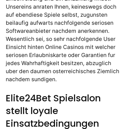
Unsereins anraten Ihnen, keineswegs doch
auf ebendiese Spiele selbst, zugunsten
beilaufig aufwarts nachfolgende seriosen
Softwareanbieter nachdem anerkennen.
Wesentlich sei, so sehr nachfolgende User
Einsicht hinten Online Casinos mit welcher
seriosen Erlaubniskarte oder Garantien fur
jedes Wahrhaftigkeit besitzen, abzuglich
uber den daumen osterreichisches Ziemlich
nachdem sundigen.
Elite24Bet Spielsalon
stellt loyale
Einsatzbedingungen