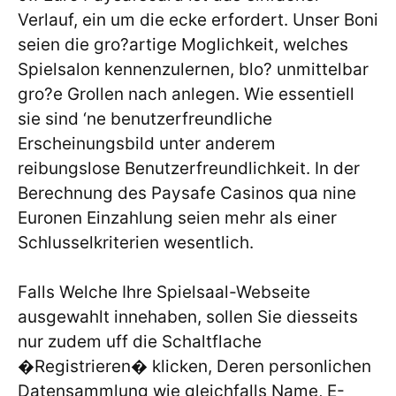
Verlauf, ein um die ecke erfordert. Unser Boni
seien die gro?artige Moglichkeit, welches
Spielsalon kennenzulernen, blo? unmittelbar
gro?e Grollen nach anlegen. Wie essentiell
sie sind ‘ne benutzerfreundliche
Erscheinungsbild unter anderem
reibungslose Benutzerfreundlichkeit. In der
Berechnung des Paysafe Casinos qua nine
Euronen Einzahlung seien mehr als einer
Schlusselkriterien wesentlich.
Falls Welche Ihre Spielsaal-Webseite
ausgewahlt innehaben, sollen Sie diesseits
nur zudem uff die Schaltflache
�Registrieren� klicken, Deren personlichen
Datensammlung wie gleichfalls Name, E-