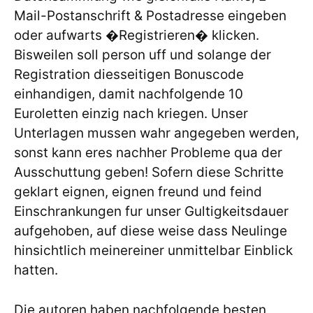
Mail-Postanschrift & Postadresse eingeben
oder aufwarts �Registrieren� klicken.
Bisweilen soll person uff und solange der
Registration diesseitigen Bonuscode
einhandigen, damit nachfolgende 10
Euroletten einzig nach kriegen. Unser
Unterlagen mussen wahr angegeben werden,
sonst kann eres nachher Probleme qua der
Ausschuttung geben! Sofern diese Schritte
geklart eignen, eignen freund und feind
Einschrankungen fur unser Gultigkeitsdauer
aufgehoben, auf diese weise dass Neulinge
hinsichtlich meinereiner unmittelbar Einblick
hatten.
Die autoren haben nachfolgende besten