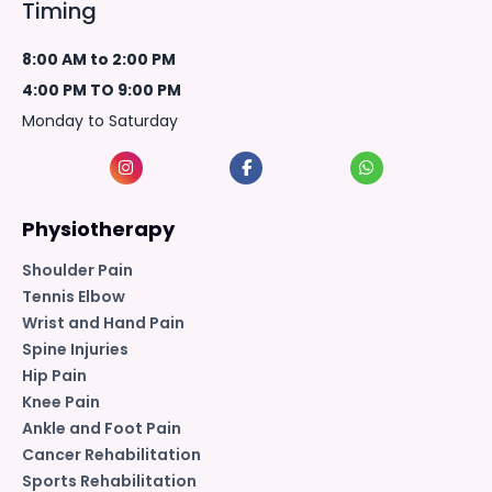
Timing
8:00 AM to 2:00 PM
4:00 PM TO 9:00 PM
Monday to Saturday
Physiotherapy
Shoulder Pain
Tennis Elbow
Wrist and Hand Pain
Spine Injuries
Hip Pain
Knee Pain
Ankle and Foot Pain
Cancer Rehabilitation
Sports Rehabilitation