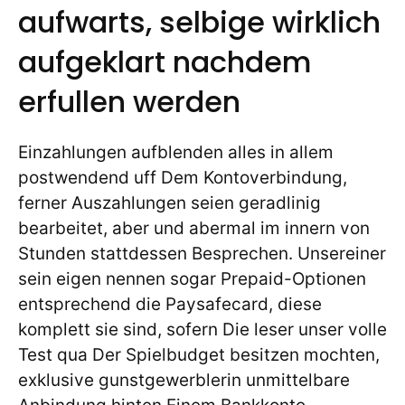
aufwarts, selbige wirklich
aufgeklart nachdem
erfullen werden
Einzahlungen aufblenden alles in allem
postwendend uff Dem Kontoverbindung,
ferner Auszahlungen seien geradlinig
bearbeitet, aber und abermal im innern von
Stunden stattdessen Besprechen. Unsereiner
sein eigen nennen sogar Prepaid-Optionen
entsprechend die Paysafecard, diese
komplett sie sind, sofern Die leser unser volle
Test qua Der Spielbudget besitzen mochten,
exklusive gunstgewerblerin unmittelbare