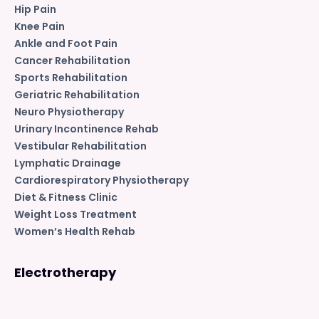
Hip Pain
Knee Pain
Ankle and Foot Pain
Cancer Rehabilitation
Sports Rehabilitation
Geriatric Rehabilitation
Neuro Physiotherapy
Urinary Incontinence Rehab
Vestibular Rehabilitation
Lymphatic Drainage
Cardiorespiratory Physiotherapy
Diet & Fitness Clinic
Weight Loss Treatment
Women’s Health Rehab
Electrotherapy