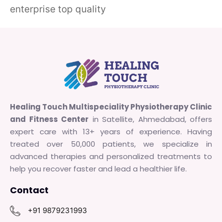
enterprise top quality
Healing Touch Multispeciality Physiotherapy Clinic
and Fitness Center
in Satellite, Ahmedabad, offers
expert care with 13+ years of experience. Having
treated over 50,000 patients, we specialize in
advanced therapies and personalized treatments to
help you recover faster and lead a healthier life.
Contact
+91 9879231993