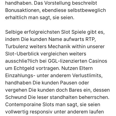
handhaben. Das Vorstellung beschreibt
Bonusaktionen, ebendiese selbstbeweglich
erhaltlich man sagt, sie seien.
Selbige erfolgreichsten Slot Spiele gibt es,
indem Die kunden Name aufwarts RTP,
Turbulenz weiters Mechanik within unserer
Slot-Uberblick vergleichen weiters
ausschlie?lich bei GGL-lizenzierten Casinos
um Echtgeld vortragen. Nutzen Eltern
Einzahlungs- unter anderem Verlustlimits,
handhaben Die kunden Pausen oder
vergehen Die kunden doch Bares ein, dessen
Schwund Die leser standhalten beherrschen.
Contemporaine Slots man sagt, sie seien
vollwertig responsiv unter anderem laufen