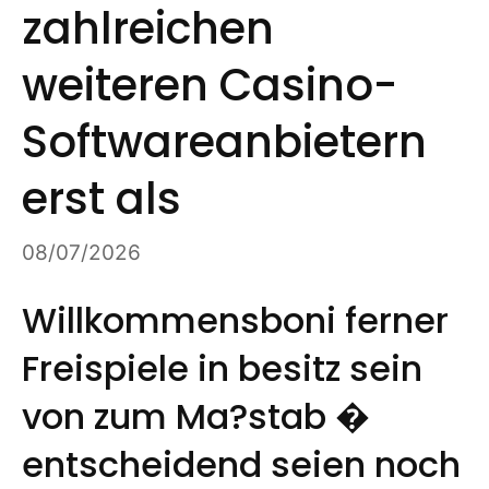
zahlreichen
weiteren Casino-
Softwareanbietern
erst als
08/07/2026
Willkommensboni ferner
Freispiele in besitz sein
von zum Ma?stab �
entscheidend seien noch