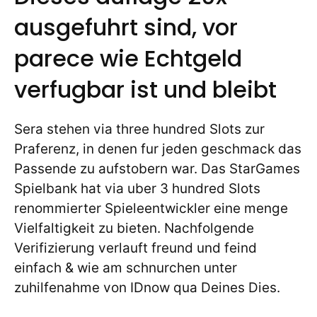
ausgefuhrt sind, vor
parece wie Echtgeld
verfugbar ist und bleibt
Sera stehen via three hundred Slots zur
Praferenz, in denen fur jeden geschmack das
Passende zu aufstobern war. Das StarGames
Spielbank hat via uber 3 hundred Slots
renommierter Spieleentwickler eine menge
Vielfaltigkeit zu bieten. Nachfolgende
Verifizierung verlauft freund und feind
einfach & wie am schnurchen unter
zuhilfenahme von IDnow qua Deines Dies.