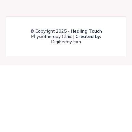
© Copyright 2025 -
Healing Touch
Physiotherapy Clinic |
Created by:
DigiFeedy.com