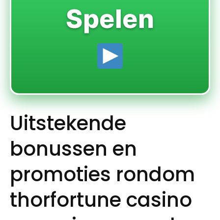
Spelen
Uitstekende
bonussen en
promoties rondom
thorfortune casino