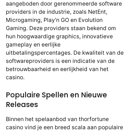
aangeboden door gerenommeerde software
providers in de industrie, zoals NetEnt,
Microgaming, Play'n GO en Evolution
Gaming. Deze providers staan bekend om
hun hoogwaardige graphics, innovatieve
gameplay en eerlijke
uitbetalingspercentages. De kwaliteit van de
softwareproviders is een indicatie van de
betrouwbaarheid en eerlijkheid van het
casino.
Populaire Spellen en Nieuwe
Releases
Binnen het spelaanbod van thorfortune
casino vind je een breed scala aan populaire