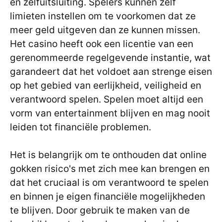
en zelfuitsluiting. Spelers kunnen zelf
limieten instellen om te voorkomen dat ze
meer geld uitgeven dan ze kunnen missen.
Het casino heeft ook een licentie van een
gerenommeerde regelgevende instantie, wat
garandeert dat het voldoet aan strenge eisen
op het gebied van eerlijkheid, veiligheid en
verantwoord spelen. Spelen moet altijd een
vorm van entertainment blijven en mag nooit
leiden tot financiële problemen.
Het is belangrijk om te onthouden dat online
gokken risico's met zich mee kan brengen en
dat het cruciaal is om verantwoord te spelen
en binnen je eigen financiële mogelijkheden
te blijven. Door gebruik te maken van de