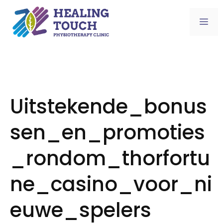
Skip
to
Me
content
Uitstekende_bonus
sen_en_promoties
_rondom_thorfortu
ne_casino_voor_ni
euwe_spelers