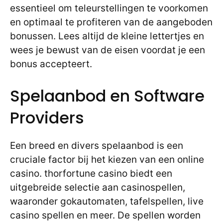
essentieel om teleurstellingen te voorkomen
en optimaal te profiteren van de aangeboden
bonussen. Lees altijd de kleine lettertjes en
wees je bewust van de eisen voordat je een
bonus accepteert.
Spelaanbod en Software
Providers
Een breed en divers spelaanbod is een
cruciale factor bij het kiezen van een online
casino. thorfortune casino biedt een
uitgebreide selectie aan casinospellen,
waaronder gokautomaten, tafelspellen, live
casino spellen en meer. De spellen worden