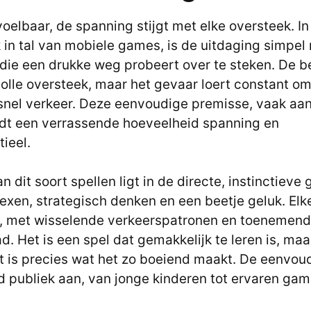
oelbaar, de spanning stijgt met elke oversteek. In
 in tal van mobiele games, is de uitdaging simpel
die een drukke weg probeert over te steken. De b
olle oversteek, maar het gevaar loert constant om
nel verkeer. Deze eenvoudige premisse, vaak aa
edt een verrassende hoeveelheid spanning en
ieel.
n dit soort spellen ligt in de directe, instinctiev
flexen, strategisch denken en een beetje geluk. Elk
g, met wisselende verkeerspatronen en toenemen
d. Het is een spel dat gemakkelijk te leren is, maar
t is precies wat het zo boeiend maakt. De eenvou
d publiek aan, van jonge kinderen tot ervaren gam