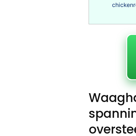
chicken
Waaghal
spannin
overste