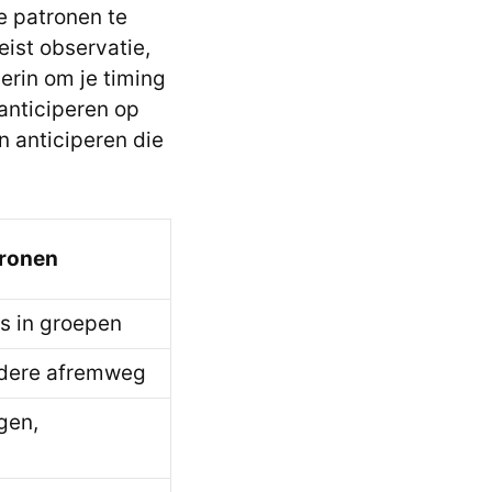
e patronen te
eist observatie,
erin om je timing
anticiperen op
n anticiperen die
ronen
s in groepen
edere afremweg
gen,