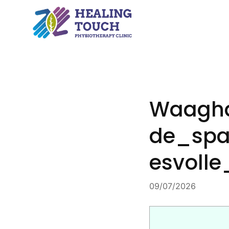
Skip
to
content
Waagha
de_spa
esvolle
09/07/2026