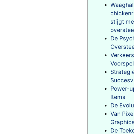
Waaghalz
chickenr
stijgt m
overstee
De Psych
Overste
Verkeers
Voorspe
Strategi
Succesvo
Power-up
Items
De Evolu
Van Pixe
Graphic
De Toek