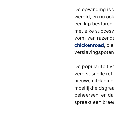
De opwinding is v
wereld, en nu ook
een kip besturen 
met elke succesv
vorm van razends
chickenroad
, bi
verslavingspotent
De populariteit va
vereist snelle re
nieuwe uitdagin
moeilijkheidsgraa
beheersen, en da
spreekt een bree