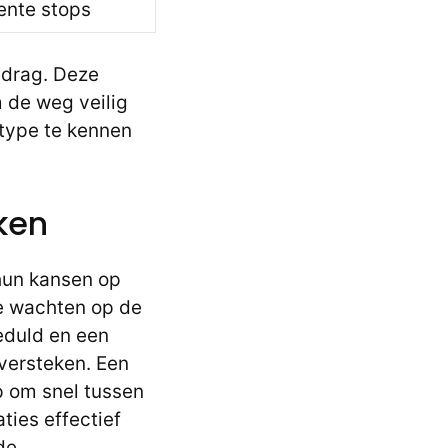
ente stops
gedrag. Deze
 de weg veilig
gtype te kennen
ken
 hun kansen op
te wachten op de
geduld en een
oversteken. Een
p om snel tussen
aties effectief
de