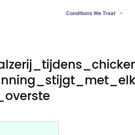
Conditions We Treat
lzerij_tijdens_chick
nning_stijgt_met_el
_overste