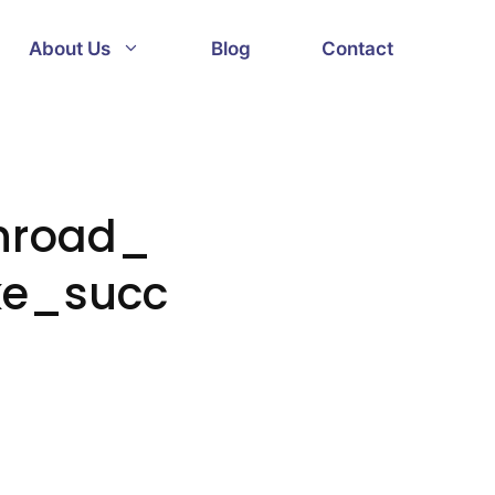
About Us
Blog
Contact
enroad_
ke_succ