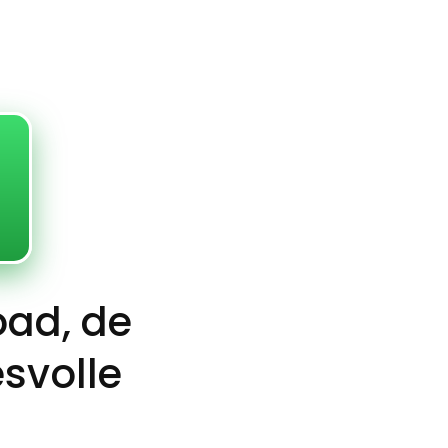
oad, de
esvolle