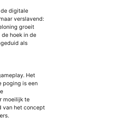
 de digitale
 maar verslavend:
eloning groeit
 de hoek in de
ngeduid als
e gameplay. Het
e poging is een
de
 moeilijk te
d van het concept
ers.