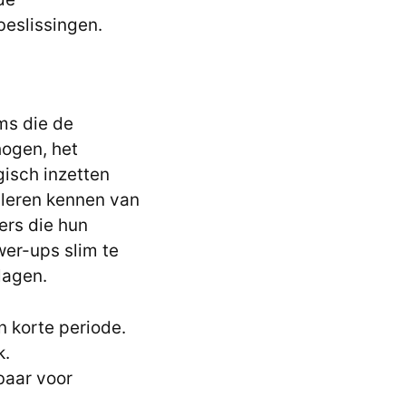
beslissingen.
ms die de
hogen, het
gisch inzetten
 leren kennen van
ers die hun
wer-ups slim te
lagen.
n korte periode.
k.
baar voor