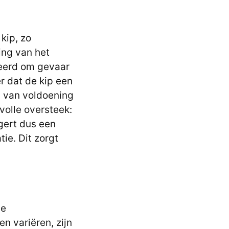
kip, zo
ing van het
eerd om gevaar
er dat de kip een
l van voldoening
volle oversteek:
ggert dus een
ie. Dit zorgt
de
n variëren, zijn