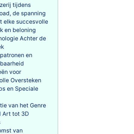
erij tijdens
oad, de spanning
et elke succesvolle
k en beloning
ologie Achter de
ek
patronen en
lbaarheid
eën voor
lle Oversteken
s en Speciale
tie van het Genre
l Art tot 3D
s
omst van