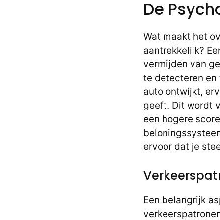
De Psycho
Wat maakt het ov
aantrekkelijk? Ee
vermijden van ge
te detecteren en 
auto ontwijkt, er
geeft. Dit wordt 
een hogere score 
beloningssysteem
ervoor dat je ste
Verkeerspat
Een belangrijk a
verkeerspatronen