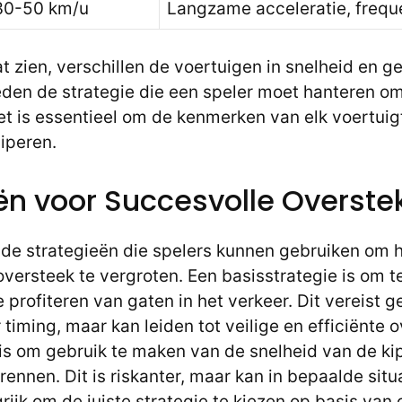
30-50 km/u
Langzame acceleratie, frequ
at zien, verschillen de voertuigen in snelheid en 
eden de strategie die een speler moet hanteren om
Het is essentieel om de kenmerken van elk voertui
ciperen.
ën voor Succesvolle Overste
lende strategieën die spelers kunnen gebruiken om
oversteek te vergroten. Een basisstrategie is om 
te profiteren van gaten in het verkeer. Dit vereist 
timing, maar kan leiden tot veilige en efficiënte 
 is om gebruik te maken van de snelheid van de ki
rennen. Dit is riskanter, maar kan in bepaalde situ
grijk om de juiste strategie te kiezen op basis van 